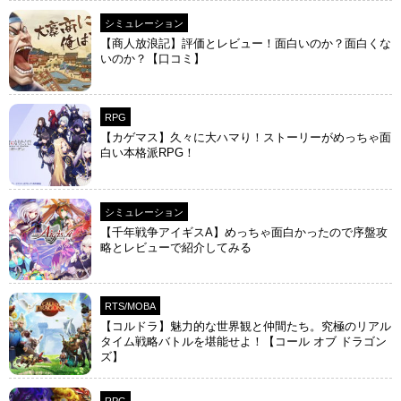
シミュレーション
【商人放浪‪記】評価とレビュー！面白いのか？面白くな
いのか？【口コミ】
RPG
【カゲマス】久々に大ハマり！ストーリーがめっちゃ面
白い本格派RPG！
シミュレーション
【千年戦争アイギスA】めっちゃ面白かったので序盤攻
略とレビューで紹介してみる
RTS/MOBA
【コルドラ】魅力的な世界観と仲間たち。究極のリアル
タイム戦略バトルを堪能せよ！【コール オブ ドラゴン
ズ】
RPG