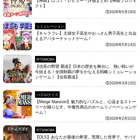
【神姫】口コミ・レビュー・評価まとめ【神姫プロジェ
クト】
2026年5月19日
シミュレーション
【キャラフレ】主婦女子高生やおっさん男子高生と出会
えるアバターチャットゲーム！
2026年5月14日
RTS/MOBA
【信長の野望 覇道】日本の歴史を舞台に、熱い戦いが
今始まる！全国制覇の夢をかなえる戦略シミュレーショ
ンゲーム！【信長覇道】
2026年3月13日
パズル/クイズ
【Merge Mansion】魅力的なパズルと、心温まるストー
リーが織りなす、中毒性満点のホームリノベーションゲ
ーム！
2026年2月22日
RTS/MOBA
【DLS】あなたが最後の希望。荒廃した世界で、サバイ