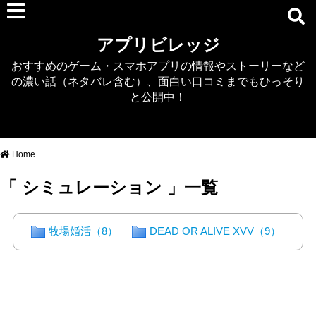
RPG
アプリビレッジ
マジカミ
おすすめのゲーム・スマホアプリの情報やストーリーなど
デタリキZ
の濃い話（ネタバレ含む）、面白い口コミまでもひっそり
アナザーエデン
と公開中！
プリンセスコネクト
EQエミュ
このファン（このすば）
Home
RTS/MOBA
「 シミュレーション 」一覧
アクション
シミュレーション
牧場婚活（8）
DEAD OR ALIVE XVV（9）
牧場婚活
DEAD OR ALIVE XVV
パズル/クイズ
ノベル