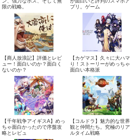
ン、強力なボス、そして無
が面白いと評判のスマホア
限の戦略。
プリ。ゲーム
【商人放浪‪記】評価とレビ
【カゲマス】久々に大ハマ
ュー！面白いのか？面白く
り！ストーリーがめっちゃ
ないのか？
面白い本格派
【千年戦争アイギスA】めっ
【コルドラ】魅力的な世界
ちゃ面白かったので序盤攻
観と仲間たち。究極のリア
略とレビュ
ルタイム戦略