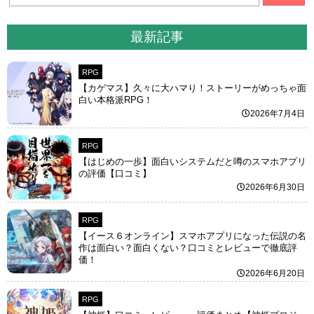
最新記事
RPG
【カゲマス】久々に大ハマり！ストーリーがめっちゃ面
白い本格派RPG！
2026年7月4日
RPG
【はじめの一歩】面白いシステムだと噂のスマホアプリ
の評価【口コミ】
2026年6月30日
RPG
【イース６オンライン】スマホアプリになった伝説の名
作は面白い？面白くない？口コミとレビューで徹底評
価！
2026年6月20日
RPG