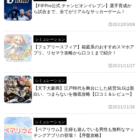
【FIFPro公式 チャンピオンイレブン】選手育成か
ら試合まで、全てがリアルなサッカーゲーム！
2022/03/08
シミュレーション
【フェアリースフィア】箱庭系のおすすめスマホア
プリ。リセマラ攻略から口コミまで紹介！
2021/11/27
シミュレーション
【天下大豪商】江戸時代を舞台にした経営SLGは面
白い、つまらないを徹底攻略【口コミ＆レビュー】
2021/11/26
シミュレーション
【ペアリウム】主婦も遊んでいる男性も無料なマッ
チングアプリの登場！【序盤攻略】