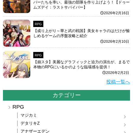
バーたちを率い、最強の部隊を作り上げよう！【ドゥー
ムズデイ：ラストサバイバー】
2026年2月16日
RPG
【成り上がり～華と武の戦国】美女キャラのはだけが愉
しめるゲームの序盤攻略と紹介
2026年2月10日
RPG
【崩スタ】美麗なグラフィックと迫力の演出が、まるで
本物のRPGにいるかのような臨場感を提供！
2026年2月2日
投稿一覧へ
カテゴリー
RPG
マジカミ
デタリキZ
アナザーエデン