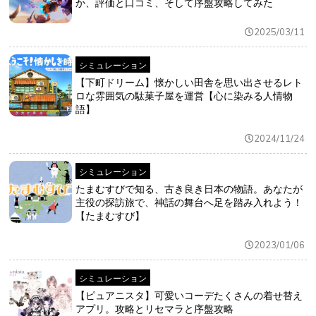
か、評価と口コミ、そして序盤攻略してみた
2025/03/11
シミュレーション
【下町ドリーム】懐かしい田舎を思い出させるレト
ロな雰囲気の駄菓子屋を運営【心に染みる人情物
語】
2024/11/24
シミュレーション
たまむすびで知る、古き良き日本の物語。あなたが
主役の探訪旅で、神話の舞台へ足を踏み入れよう！
【たまむすび】
2023/01/06
シミュレーション
【ピュアニスタ】可愛いコーデたくさんの着せ替え
アプリ。攻略とリセマラと序盤攻略