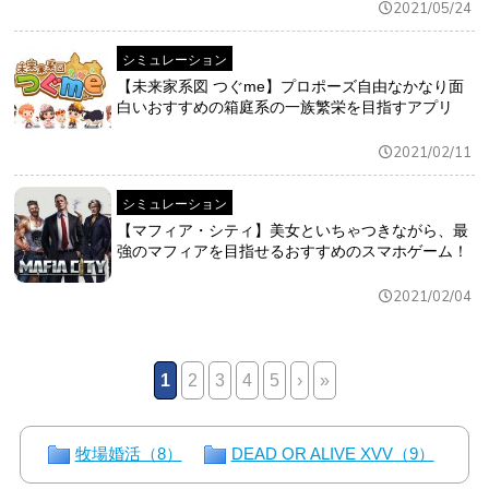
2021/05/24
シミュレーション
【未来家系図 つぐme】プロポーズ自由なかなり面
白いおすすめの箱庭系の一族繁栄を目指すアプリ
2021/02/11
シミュレーション
【マフィア・シティ】美女といちゃつきながら、最
強のマフィアを目指せるおすすめのスマホゲーム！
2021/02/04
1
2
3
4
5
›
»
牧場婚活（8）
DEAD OR ALIVE XVV（9）