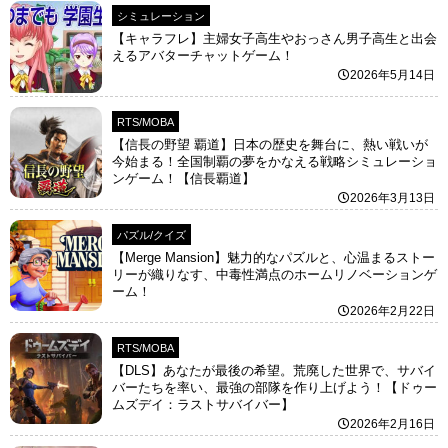
シミュレーション
【キャラフレ】主婦女子高生やおっさん男子高生と出会
えるアバターチャットゲーム！
2026年5月14日
RTS/MOBA
【信長の野望 覇道】日本の歴史を舞台に、熱い戦いが
今始まる！全国制覇の夢をかなえる戦略シミュレーショ
ンゲーム！【信長覇道】
2026年3月13日
パズル/クイズ
【Merge Mansion】魅力的なパズルと、心温まるストー
リーが織りなす、中毒性満点のホームリノベーションゲ
ーム！
2026年2月22日
RTS/MOBA
【DLS】あなたが最後の希望。荒廃した世界で、サバイ
バーたちを率い、最強の部隊を作り上げよう！【ドゥー
ムズデイ：ラストサバイバー】
2026年2月16日