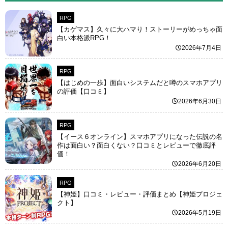
RPG
【カゲマス】久々に大ハマり！ストーリーがめっちゃ面
白い本格派RPG！
2026年7月4日
RPG
【はじめの一歩】面白いシステムだと噂のスマホアプリ
の評価【口コミ】
2026年6月30日
RPG
【イース６オンライン】スマホアプリになった伝説の名
作は面白い？面白くない？口コミとレビューで徹底評
価！
2026年6月20日
RPG
【神姫】口コミ・レビュー・評価まとめ【神姫プロジェ
クト】
2026年5月19日