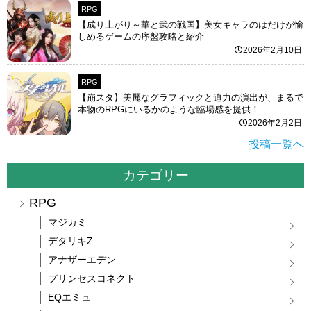
RPG
【成り上がり～華と武の戦国】美女キャラのはだけが愉
しめるゲームの序盤攻略と紹介
2026年2月10日
RPG
【崩スタ】美麗なグラフィックと迫力の演出が、まるで
本物のRPGにいるかのような臨場感を提供！
2026年2月2日
投稿一覧へ
カテゴリー
RPG
マジカミ
デタリキZ
アナザーエデン
プリンセスコネクト
EQエミュ