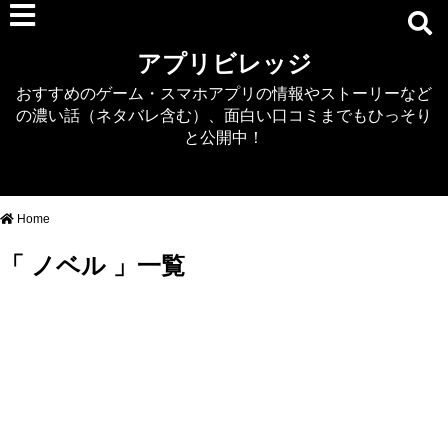
RPG
アプリビレッジ
マジカミ
おすすめのゲーム・スマホアプリの情報やストーリーなど
デタリキZ
の濃い話（ネタバレ含む）、面白い口コミまでもひっそり
アナザーエデン
と公開中！
プリンセスコネクト
EQエミュ
このファン（このすば）
Home
RTS/MOBA
「 ノベル 」一覧
アクション
シミュレーション
牧場婚活
DEAD OR ALIVE XVV
パズル/クイズ
ノベル