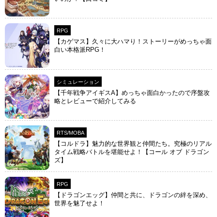
RPG
【カゲマス】久々に大ハマり！ストーリーがめっちゃ面
白い本格派RPG！
シミュレーション
【千年戦争アイギスA】めっちゃ面白かったので序盤攻
略とレビューで紹介してみる
RTS/MOBA
【コルドラ】魅力的な世界観と仲間たち。究極のリアル
タイム戦略バトルを堪能せよ！【コール オブ ドラゴン
ズ】
RPG
【ドラゴンエッグ】仲間と共に、ドラゴンの絆を深め、
世界を魅了せよ！