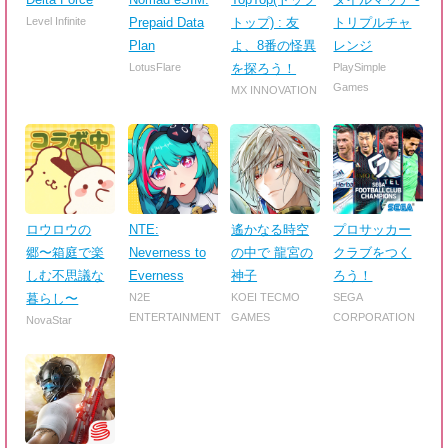
Level Infinite
Prepaid Data
トップ) : 友
トリプルチャ
Plan
よ、8番の怪異
レンジ
LotusFlare
を探ろう！
PlaySimple
Games
MX INNOVATION
ロウロウの
NTE:
遙かなる時空
プロサッカー
郷〜箱庭で楽
Neverness to
の中で 龍宮の
クラブをつく
しむ不思議な
Everness
神子
ろう！
暮らし〜
N2E
KOEI TECMO
SEGA
ENTERTAINMENT
GAMES
CORPORATION
NovaStar