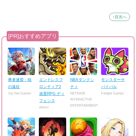
↑目次へ
勇者連盟：暁
エンドレスフ
NBAダンクシ
モンスターサ
の遠征
ロンティア2
ティ
バイバル
Joy Net Games
放置RPG ディ
NETEASE
Farlight Games
INTERACTIVE
フェンス
ENTERTAINMENT
ekkorr