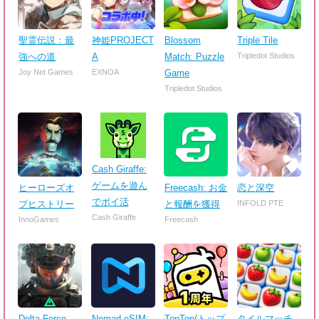
聖霊伝説：最
神姫PROJECT
Blossom
Triple Tile
強への道
A
Match: Puzzle
Tripledot Studios
Joy Net Games
EXNOA
Game
Tripledot Studios
Cash Giraffe:
ゲームを遊ん
ヒーローズオ
Freecash: お金
恋と深空
でポイ活
ブヒストリー
と報酬を獲得
INFOLD PTE
Cash Giraffe
InnoGames
Freecash
Delta Force
Nomad eSIM:
TopTop(トップ
タイルマッチ -