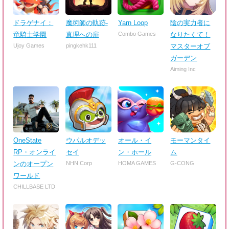
ドラゲナイ：
魔術師の軌跡-
Yarn Loop
陰の実力者に
竜騎士学園
真理への扉
Combo Games
なりたくて！
Ujoy Games
pingkehk111
マスターオブ
ガーデン
Aiming Inc
OneState
ウパルオデッ
オール・イ
モーマンタイ
RP・オンライ
セイ
ン・ホール
ム
ンのオープン
NHN Corp
HOMA GAMES
G-CONG
ワールド
CHILLBASE LTD