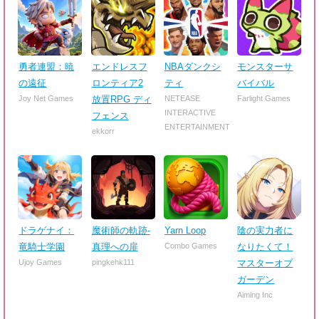
勇者連盟：暁
エンドレスフ
NBAダンクシ
モンスターサ
の遠征
ロンティア2
ティ
バイバル
Joy Net Games
放置RPG ディ
NETEASE
Farlight Games
INTERACTIVE
フェンス
ENTERTAINMENT
ekkorr
ドラゲナイ：
魔術師の軌跡-
Yarn Loop
陰の実力者に
竜騎士学園
真理への扉
Combo Games
なりたくて！
Ujoy Games
pingkehk111
マスターオブ
ガーデン
Aiming Inc