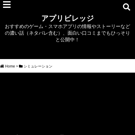
RPG
アプリビレッジ
マジカミ
おすすめのゲーム・スマホアプリの情報やストーリーなど
デタリキZ
の濃い話（ネタバレ含む）、面白い口コミまでもひっそり
アナザーエデン
と公開中！
プリンセスコネクト
EQエミュ
このファン（このすば）
Home
>
シミュレーション
RTS/MOBA
アクション
シミュレーション
牧場婚活
DEAD OR ALIVE XVV
パズル/クイズ
ノベル