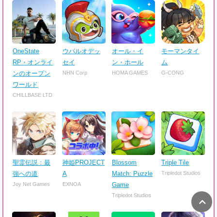
OneState
ウパルオデッ
オール・イ
モーマンタイ
RP・オンライ
セイ
ン・ホール
ム
ンのオープン
NHN Corp
HOMA GAMES
G-CONG
ワールド
CHILLBASE LTD
聖霊伝説：最
神姫PROJECT
Blossom
Triple Tile
強への道
A
Match: Puzzle
Tripledot Studios
Joy Net Games
EXNOA
Game
Tripledot Studios