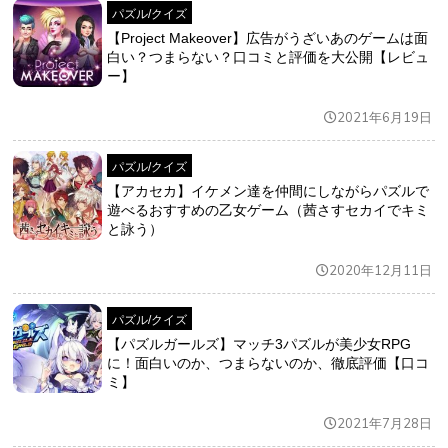
パズル/クイズ
【Project Makeover】広告がうざいあのゲームは面
白い？つまらない？口コミと評価を大公開【レビュ
ー】
2021年6月19日
パズル/クイズ
【アカセカ】イケメン達を仲間にしながらパズルで
遊べるおすすめの乙女ゲーム（茜さすセカイでキミ
と詠う）
2020年12月11日
パズル/クイズ
【パズルガールズ】マッチ3パズルが美少女RPG
に！面白いのか、つまらないのか、徹底評価【口コ
ミ】
2021年7月28日