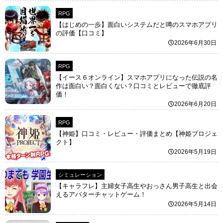
RPG
【はじめの一歩】面白いシステムだと噂のスマホアプリ
の評価【口コミ】
2026年6月30日
RPG
【イース６オンライン】スマホアプリになった伝説の名
作は面白い？面白くない？口コミとレビューで徹底評
価！
2026年6月20日
RPG
【神姫】口コミ・レビュー・評価まとめ【神姫プロジェ
クト】
2026年5月19日
シミュレーション
【キャラフレ】主婦女子高生やおっさん男子高生と出会
えるアバターチャットゲーム！
2026年5月14日