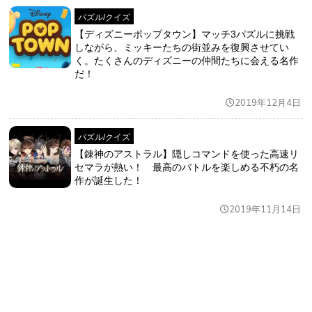
パズル/クイズ
【ディズニーポップタウン】マッチ3パズルに挑戦
しながら、ミッキーたちの街並みを復興させてい
く。たくさんのディズニーの仲間たちに会える名作
だ！
2019年12月4日
パズル/クイズ
【錬神のアストラル】隠しコマンドを使った高速リ
セマラが熱い！ 最高のバトルを楽しめる不朽の名
作が誕生した！
2019年11月14日