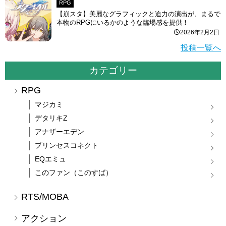
RPG
【崩スタ】美麗なグラフィックと迫力の演出が、まるで
本物のRPGにいるかのような臨場感を提供！
2026年2月2日
投稿一覧へ
カテゴリー
RPG
マジカミ
デタリキZ
アナザーエデン
プリンセスコネクト
EQエミュ
このファン（このすば）
RTS/MOBA
アクション