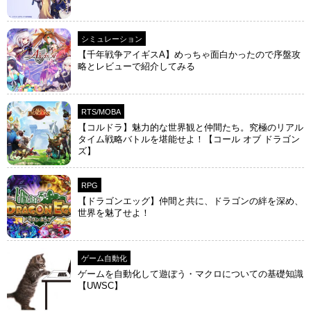
シミュレーション
【千年戦争アイギスA】めっちゃ面白かったので序盤攻
略とレビューで紹介してみる
RTS/MOBA
【コルドラ】魅力的な世界観と仲間たち。究極のリアル
タイム戦略バトルを堪能せよ！【コール オブ ドラゴン
ズ】
RPG
【ドラゴンエッグ】仲間と共に、ドラゴンの絆を深め、
世界を魅了せよ！
ゲーム自動化
ゲームを自動化して遊ぼう・マクロについての基礎知識
【UWSC】