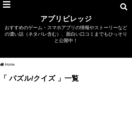
RPG
アプリビレッジ
マジカミ
おすすめのゲーム・スマホアプリの情報やストーリーなど
デタリキZ
の濃い話（ネタバレ含む）、面白い口コミまでもひっそり
アナザーエデン
と公開中！
プリンセスコネクト
EQエミュ
このファン（このすば）
Home
RTS/MOBA
「 パズル/クイズ 」一覧
アクション
シミュレーション
牧場婚活
DEAD OR ALIVE XVV
パズル/クイズ
ノベル