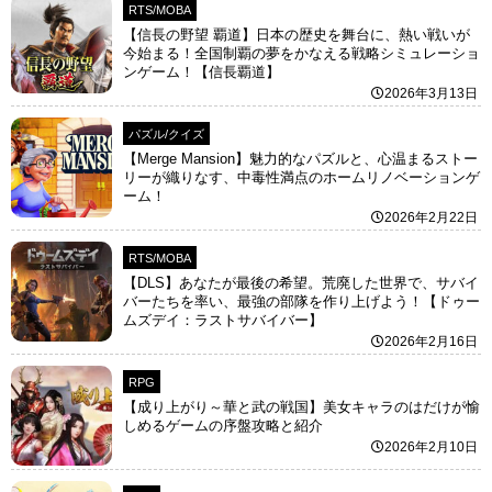
RTS/MOBA
【信長の野望 覇道】日本の歴史を舞台に、熱い戦いが
今始まる！全国制覇の夢をかなえる戦略シミュレーショ
ンゲーム！【信長覇道】
2026年3月13日
パズル/クイズ
【Merge Mansion】魅力的なパズルと、心温まるストー
リーが織りなす、中毒性満点のホームリノベーションゲ
ーム！
2026年2月22日
RTS/MOBA
【DLS】あなたが最後の希望。荒廃した世界で、サバイ
バーたちを率い、最強の部隊を作り上げよう！【ドゥー
ムズデイ：ラストサバイバー】
2026年2月16日
RPG
【成り上がり～華と武の戦国】美女キャラのはだけが愉
しめるゲームの序盤攻略と紹介
2026年2月10日