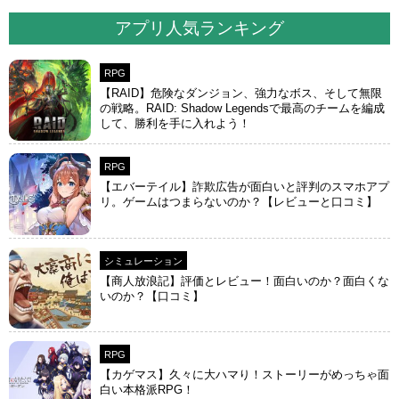
アプリ人気ランキング
RPG
【RAID】危険なダンジョン、強力なボス、そして無限
の戦略。RAID: Shadow Legendsで最高のチームを編成
して、勝利を手に入れよう！
RPG
【エバーテイル】詐欺広告が面白いと評判のスマホアプ
リ。ゲームはつまらないのか？【レビューと口コミ】
シミュレーション
【商人放浪‪記】評価とレビュー！面白いのか？面白くな
いのか？【口コミ】
RPG
【カゲマス】久々に大ハマり！ストーリーがめっちゃ面
白い本格派RPG！