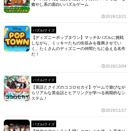
癒やし系の面白いパズルゲーム
2019/12/21
パズル/クイズ
【ディズニーポップタウン】マッチ3パズルに挑戦
しながら、ミッキーたちの街並みを復興させてい
く。たくさんのディズニーの仲間たちに会える名作
だ！
2019/12/04
パズル/クイズ
【英語とクイズのココロセカイ】ゲームで遊びなが
らリアルな英会話とヒアリングが学べる画期的なシ
ステム！
2019/11/17
パズル/クイズ