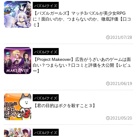
パズル/クイズ
【パズルガールズ】マッチ3パズルが美少女RPG
に！面白いのか、つまらないのか、徹底評価【口コ
ミ】
2021/07/28
パズル/クイズ
【Project Makeover】広告がうざいあのゲームは面
白い？つまらない？口コミと評価を大公開【レビュ
ー】
2021/06/19
パズル/クイズ
【君の目的はボクを殺すこと３】
2021/05/20
パズル/クイズ