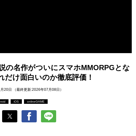
説の名作がついにスマホMMORPGとな
れだけ面白いのか徹底評価！
6月20日 （最終更新:2026年07月08日）
roid
iOS
onlineGAME