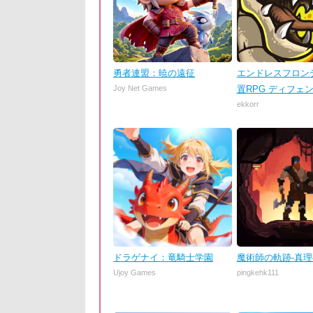
勇者連盟：暁の遠征
エンドレスフロンテ
Joy Net Games
置RPG ディフェ
ekkorr
ドラゲナイ：竜騎士学園
魔術師の軌跡-真
Ujoy Games
pingkehk111