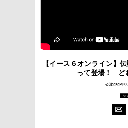
【イース６オンライン】伝
って登場！ ど
公開:2026年0
And