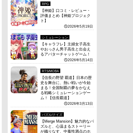
RPG
【神姫】口コミ・レビュー・
評価まとめ【神姫プロジェク
ト】
2026年5月19日
シミュレーション
【キャラフレ】主婦女子高生
やおっさん男子高生と出会え
るアバターチャットゲーム！
2026年5月14日
RTS/MOBA
【信長の野望 覇道】日本の歴
史を舞台に、熱い戦いが今始
まる！全国制覇の夢をかなえ
る戦略シミュレーションゲー
ム！【信長覇道】
2026年3月13日
パズル/クイズ
【Merge Mansion】魅力的なパ
ズルと、心温まるストーリー
が織りなす、中毒性満点のホ