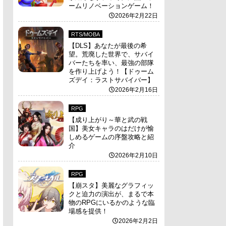
ームリノベーションゲーム！
2026年2月22日
RTS/MOBA
【DLS】あなたが最後の希
望。荒廃した世界で、サバイ
バーたちを率い、最強の部隊
を作り上げよう！【ドゥーム
ズデイ：ラストサバイバー】
2026年2月16日
RPG
【成り上がり～華と武の戦
国】美女キャラのはだけが愉
しめるゲームの序盤攻略と紹
介
2026年2月10日
RPG
【崩スタ】美麗なグラフィッ
クと迫力の演出が、まるで本
物のRPGにいるかのような臨
場感を提供！
2026年2月2日