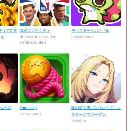
ィア2 放
NBAダンクシティ
モンスターサバイバル
ンス
NETEASE INTERACTIVE
Farlight Games
ENTERTAINMENT
理への扉
Yarn Loop
陰の実力者になりたくて！マ
Combo Games
スターオブガーデン
Aiming Inc