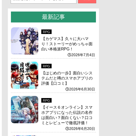
最新記事
RPG
【カゲマス】久々に大ハマ
り！ストーリーがめっちゃ面
白い本格派RPG！
2026年7月4日
RPG
【はじめの一歩】面白いシス
テムだと噂のスマホアプリの
評価【口コミ】
2026年6月30日
RPG
【イース６オンライン】スマ
ホアプリになった伝説の名作
は面白い？面白くない？口コ
ミとレビューで徹底評価！
2026年6月20日