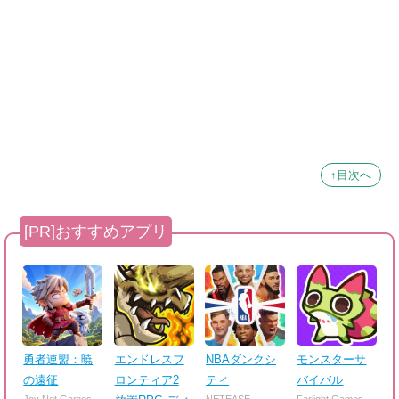
↑目次へ
勇者連盟：暁
エンドレスフ
NBAダンクシ
モンスターサ
の遠征
ロンティア2
ティ
バイバル