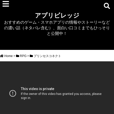
RPG
アプリビレッジ
マジカミ
おすすめのゲーム・スマホアプリの情報やストーリーなど
デタリキZ
の濃い話（ネタバレ含む）、面白い口コミまでもひっそり
アナザーエデン
と公開中！
プリンセスコネクト
EQエミュ
このファン（このすば）
Home
>
RPG
>
プリンセスコネクト
RTS/MOBA
アクション
シミュレーション
牧場婚活
DEAD OR ALIVE XVV
パズル/クイズ
ノベル