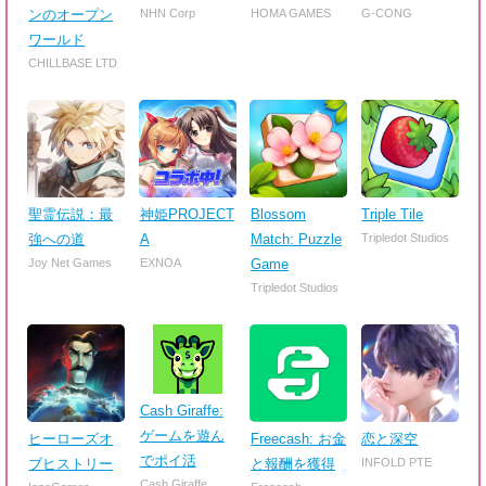
ンのオープン
NHN Corp
HOMA GAMES
G-CONG
ワールド
CHILLBASE LTD
聖霊伝説：最
神姫PROJECT
Blossom
Triple Tile
強への道
A
Match: Puzzle
Tripledot Studios
Joy Net Games
EXNOA
Game
Tripledot Studios
Cash Giraffe:
ゲームを遊ん
ヒーローズオ
Freecash: お金
恋と深空
でポイ活
ブヒストリー
と報酬を獲得
INFOLD PTE
Cash Giraffe