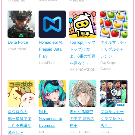
InnoGames
Freecash
Delta Force
Nomad eSIM:
TopTop(トップ
タイルマッチ -
Level Infinite
Prepaid Data
トップ) : 友
トリプルチャ
Plan
よ、8番の怪異
レンジ
LotusFlare
を探ろう！
PlaySimple
Games
MX INNOVATION
ロウロウの
NTE:
遙かなる時空
プロサッカー
郷〜箱庭で楽
Neverness to
の中で 龍宮の
クラブをつく
しむ不思議な
Everness
神子
ろう！
暮らし〜
N2E
KOEI TECMO
SEGA