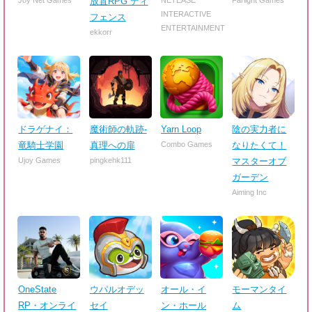
Joy Net Games
放置RPG ディ
NETEASE
Farlight Games
INTERACTIVE
フェンス
ENTERTAINMENT
ekkorr
ドラゲナイ：
魔術師の軌跡-
Yarn Loop
陰の実力者に
竜騎士学園
真理への扉
Combo Games
なりたくて！
Ujoy Games
pingkehk111
マスターオブ
ガーデン
Aiming Inc
OneState
ウパルオデッ
オール・イ
モーマンタイ
RP・オンライ
セイ
ン・ホール
ム