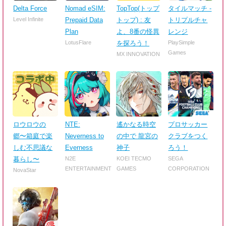
Delta Force
Nomad eSIM:
TopTop(トップ
タイルマッチ -
Level Infinite
Prepaid Data
トップ) : 友
トリプルチャ
Plan
よ、8番の怪異
レンジ
LotusFlare
を探ろう！
PlaySimple
Games
MX INNOVATION
ロウロウの
NTE:
遙かなる時空
プロサッカー
郷〜箱庭で楽
Neverness to
の中で 龍宮の
クラブをつく
しむ不思議な
Everness
神子
ろう！
暮らし〜
N2E
KOEI TECMO
SEGA
ENTERTAINMENT
GAMES
CORPORATION
NovaStar