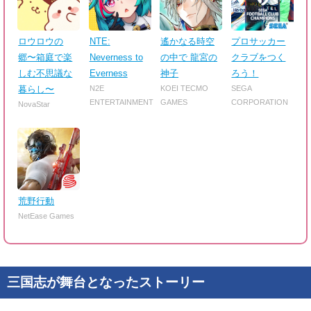
ロウロウの
NTE:
遙かなる時空
プロサッカー
郷〜箱庭で楽
Neverness to
の中で 龍宮の
クラブをつく
しむ不思議な
Everness
神子
ろう！
暮らし〜
N2E
KOEI TECMO
SEGA
ENTERTAINMENT
GAMES
CORPORATION
NovaStar
荒野行動
NetEase Games
三国志が舞台となったストーリー