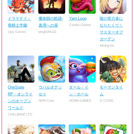
ドラゲナイ：
魔術師の軌跡-
Yarn Loop
陰の実力者に
竜騎士学園
真理への扉
Combo Games
なりたくて！
Ujoy Games
pingkehk111
マスターオブ
ガーデン
Aiming Inc
OneState
ウパルオデッ
オール・イ
モーマンタイ
RP・オンライ
セイ
ン・ホール
ム
ンのオープン
NHN Corp
HOMA GAMES
G-CONG
ワールド
CHILLBASE LTD