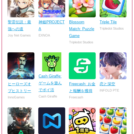
聖霊伝説：最
神姫PROJECT
Blossom
Triple Tile
強への道
A
Match: Puzzle
Tripledot Studios
Joy Net Games
EXNOA
Game
Tripledot Studios
Cash Giraffe:
ゲームを遊ん
ヒーローズオ
Freecash: お金
恋と深空
でポイ活
ブヒストリー
と報酬を獲得
INFOLD PTE
Cash Giraffe
InnoGames
Freecash