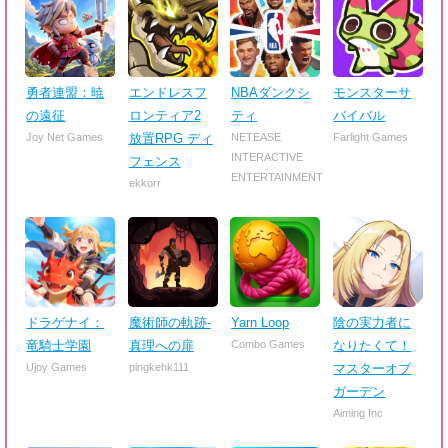
勇者連盟：暁
エンドレスフ
NBAダンクシ
モンスターサ
の遠征
ロンティア2
ティ
バイバル
Joy Net Games
放置RPG ディ
NETEASE
Farlight Games
INTERACTIVE
フェンス
ENTERTAINMENT
ekkorr
ドラゲナイ：
魔術師の軌跡-
Yarn Loop
陰の実力者に
竜騎士学園
真理への扉
Combo Games
なりたくて！
Ujoy Games
pingkehk111
マスターオブ
ガーデン
Aiming Inc