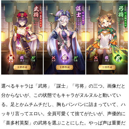
選べるキャラは「武将」「謀士」「弓将」の三つ。画像だと
分からないが、この状態でもキャラがヌルヌルと動いてい
る。足とかムチムチだし、胸もパンパンに詰まっていて、ハ
ッキリ言ってエロい。全員可愛くて捨てがたいが、声優的に
「喜多村英梨」の武将を選ぶことにした。やっぱ声は重要だ