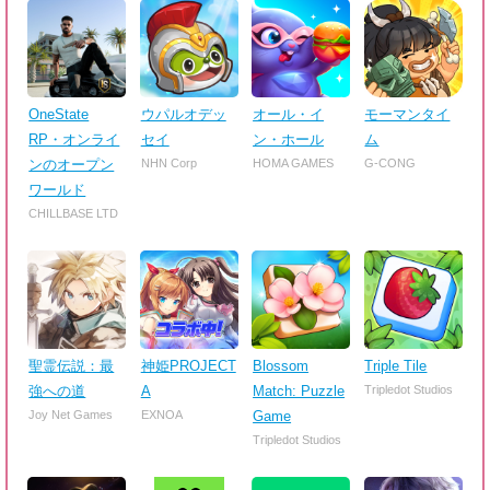
OneState
ウパルオデッ
オール・イ
モーマンタイ
RP・オンライ
セイ
ン・ホール
ム
ンのオープン
NHN Corp
HOMA GAMES
G-CONG
ワールド
CHILLBASE LTD
聖霊伝説：最
神姫PROJECT
Blossom
Triple Tile
強への道
A
Match: Puzzle
Tripledot Studios
Joy Net Games
EXNOA
Game
Tripledot Studios