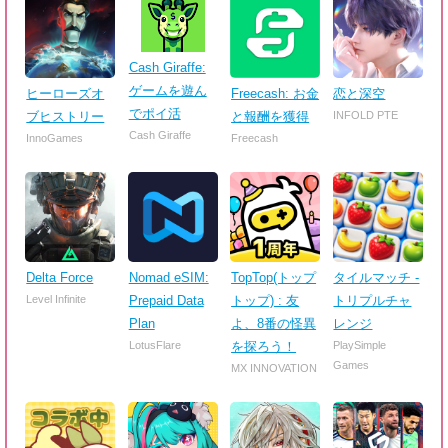
Cash Giraffe:
ゲームを遊ん
ヒーローズオ
Freecash: お金
恋と深空
でポイ活
ブヒストリー
と報酬を獲得
INFOLD PTE
Cash Giraffe
InnoGames
Freecash
Delta Force
Nomad eSIM:
TopTop(トップ
タイルマッチ -
Level Infinite
Prepaid Data
トップ) : 友
トリプルチャ
Plan
よ、8番の怪異
レンジ
LotusFlare
を探ろう！
PlaySimple
Games
MX INNOVATION