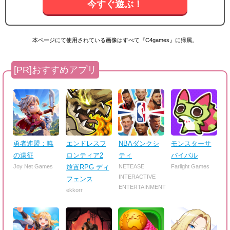
今すぐ遊ぶ！
本ページにて使用されている画像はすべて『C4games』に帰属。
勇者連盟：暁
エンドレスフ
NBAダンクシ
モンスターサ
の遠征
ロンティア2
ティ
バイバル
Joy Net Games
放置RPG ディ
NETEASE
Farlight Games
INTERACTIVE
フェンス
ENTERTAINMENT
ekkorr