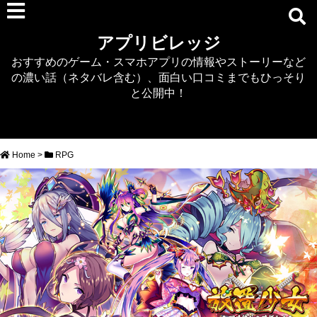
RPG
アプリビレッジ
マジカミ
おすすめのゲーム・スマホアプリの情報やストーリーなど
デタリキZ
の濃い話（ネタバレ含む）、面白い口コミまでもひっそり
アナザーエデン
と公開中！
プリンセスコネクト
EQエミュ
このファン（このすば）
Home
>
RPG
RTS/MOBA
アクション
シミュレーション
牧場婚活
DEAD OR ALIVE XVV
パズル/クイズ
ノベル