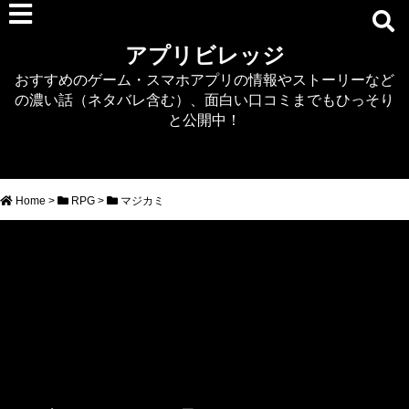
RPG
アプリビレッジ
マジカミ
おすすめのゲーム・スマホアプリの情報やストーリーなど
デタリキZ
の濃い話（ネタバレ含む）、面白い口コミまでもひっそり
アナザーエデン
と公開中！
プリンセスコネクト
EQエミュ
このファン（このすば）
Home
>
RPG
>
マジカミ
RTS/MOBA
アクション
シミュレーション
牧場婚活
DEAD OR ALIVE XVV
パズル/クイズ
ノベル