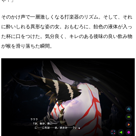
そのかけ声で一層激しくなる打楽器のリズム。そして、それ
に酔いしれる異形な姿の女。おもむろに、飴色の液体が入っ
た杯に口をつけた。気分良く、キレのある後味の良い飲み物
が喉を滑り落ちた瞬間。