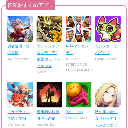
勇者連盟：暁
エンドレスフ
NBAダンクシ
モンスターサ
の遠征
ロンティア2
ティ
バイバル
Joy Net Games
放置RPG ディ
NETEASE
Farlight Games
INTERACTIVE
フェンス
ENTERTAINMENT
ekkorr
ドラゲナイ：
魔術師の軌跡-
Yarn Loop
陰の実力者に
竜騎士学園
真理への扉
Combo Games
なりたくて！
Ujoy Games
pingkehk111
マスターオブ