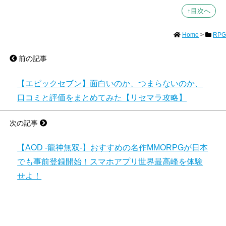
↑目次へ
Home
>
RPG
前の記事
【エピックセブン】面白いのか、つまらないのか、
口コミと評価をまとめてみた【リセマラ攻略】
次の記事
【AOD -龍神無双-】おすすめの名作MMORPGが日本
でも事前登録開始！スマホアプリ世界最高峰を体験
せよ！