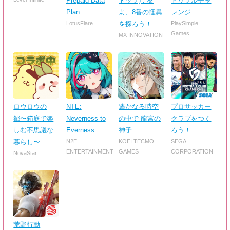
Prepaid Data
トップ) : 友
トリプルチャ
Plan
よ、8番の怪異
レンジ
LotusFlare
を探ろう！
PlaySimple
Games
MX INNOVATION
ロウロウの
NTE:
遙かなる時空
プロサッカー
郷〜箱庭で楽
Neverness to
の中で 龍宮の
クラブをつく
しむ不思議な
Everness
神子
ろう！
暮らし〜
N2E
KOEI TECMO
SEGA
ENTERTAINMENT
GAMES
CORPORATION
NovaStar
荒野行動