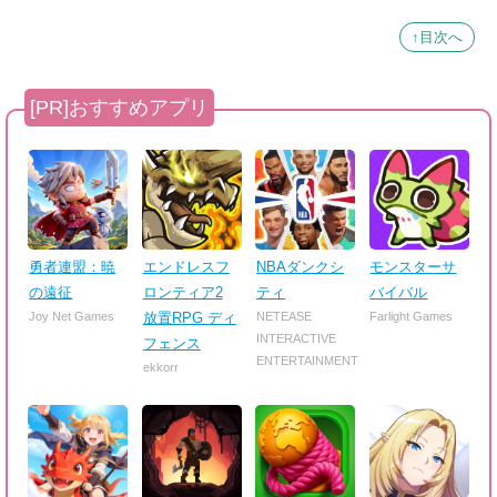
↑目次へ
勇者連盟：暁
エンドレスフ
NBAダンクシ
モンスターサ
の遠征
ロンティア2
ティ
バイバル
Joy Net Games
放置RPG ディ
NETEASE
Farlight Games
INTERACTIVE
フェンス
ENTERTAINMENT
ekkorr