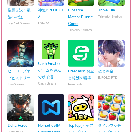
聖霊伝説：最
神姫PROJECT
Blossom
Triple Tile
強への道
A
Match: Puzzle
Tripledot Studios
Joy Net Games
EXNOA
Game
Tripledot Studios
Cash Giraffe:
ゲームを遊ん
ヒーローズオ
Freecash: お金
恋と深空
でポイ活
ブヒストリー
と報酬を獲得
INFOLD PTE
Cash Giraffe
InnoGames
Freecash
Delta Force
Nomad eSIM:
TopTop(トップ
タイルマッチ -
Level Infinite