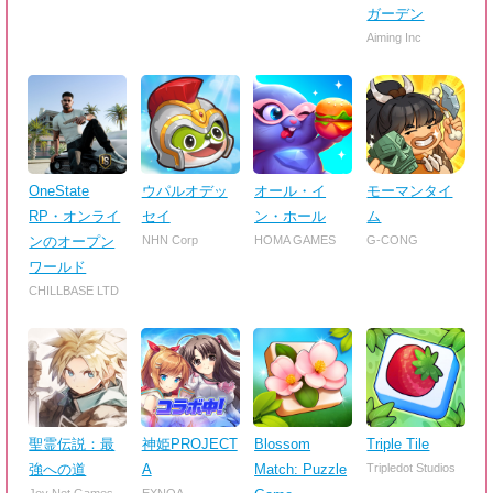
ガーデン
Aiming Inc
OneState
ウパルオデッ
オール・イ
モーマンタイ
RP・オンライ
セイ
ン・ホール
ム
ンのオープン
NHN Corp
HOMA GAMES
G-CONG
ワールド
CHILLBASE LTD
聖霊伝説：最
神姫PROJECT
Blossom
Triple Tile
強への道
A
Match: Puzzle
Tripledot Studios