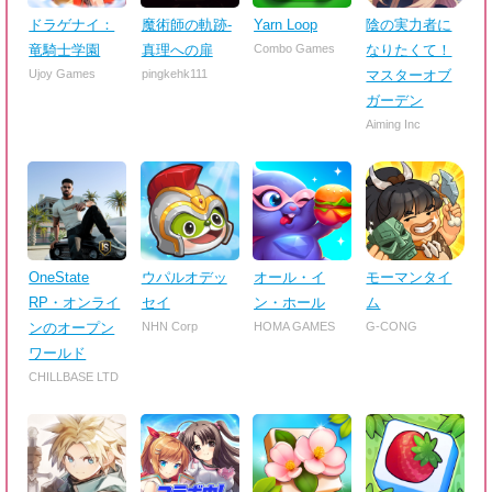
ドラゲナイ：
魔術師の軌跡-
Yarn Loop
陰の実力者に
竜騎士学園
真理への扉
Combo Games
なりたくて！
Ujoy Games
pingkehk111
マスターオブ
ガーデン
Aiming Inc
OneState
ウパルオデッ
オール・イ
モーマンタイ
RP・オンライ
セイ
ン・ホール
ム
ンのオープン
NHN Corp
HOMA GAMES
G-CONG
ワールド
CHILLBASE LTD