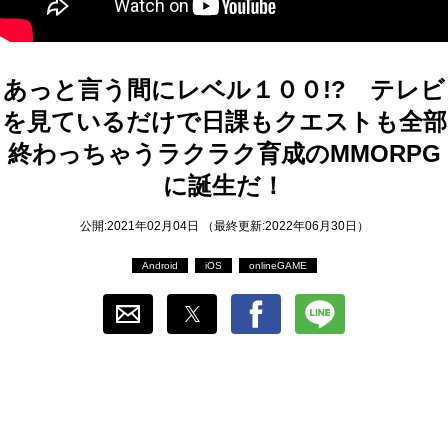
おすすめ
ゲーム自動化
あっと言う間にレベル１００!? テレビ
を見ているだけで日課もクエストも全部
終わっちゃうラクラク育成のMMORPG
に誕生だ！
公開:2021年02月04日 （最終更新:2022年06月30日）
Android
iOS
onlineGAME