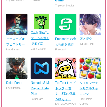
Joy Net Games
EXNOA
Game
Tripledot Studios
Cash Giraffe:
ゲームを遊ん
ヒーローズオ
Freecash: お金
恋と深空
でポイ活
ブヒストリー
と報酬を獲得
INFOLD PTE
Cash Giraffe
InnoGames
Freecash
Delta Force
Nomad eSIM:
TopTop(トップ
タイルマッチ -
Level Infinite
Prepaid Data
トップ) : 友
トリプルチャ
Plan
よ、8番の怪異
レンジ
LotusFlare
を探ろう！
PlaySimple
Games
MX INNOVATION