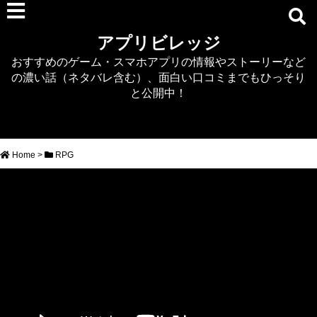
RPG
アプリビレッジ
マジカミ
おすすめのゲーム・スマホアプリの情報やストーリーなど
デタリキZ
の濃い話（ネタバレ含む）、面白い口コミまでもひっそり
アナザーエデン
と公開中！
プリンセスコネクト
EQエミュ
このファン（このすば）
Home
>
RPG
RTS/MOBA
アクション
シミュレーション
牧場婚活
DEAD OR ALIVE XVV
パズル/クイズ
ノベル