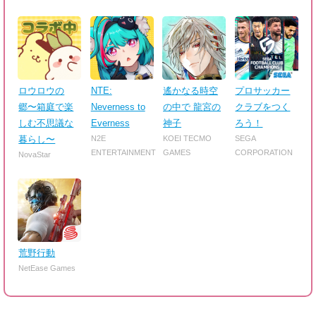
ロウロウの
NTE:
遙かなる時空
プロサッカー
郷〜箱庭で楽
Neverness to
の中で 龍宮の
クラブをつく
しむ不思議な
Everness
神子
ろう！
暮らし〜
N2E
KOEI TECMO
SEGA
ENTERTAINMENT
GAMES
CORPORATION
NovaStar
荒野行動
NetEase Games