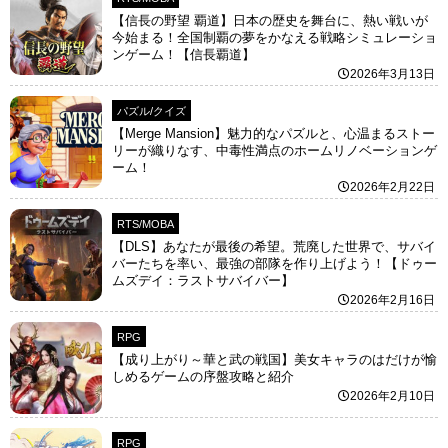
【信長の野望 覇道】日本の歴史を舞台に、熱い戦いが
今始まる！全国制覇の夢をかなえる戦略シミュレーショ
ンゲーム！【信長覇道】
2026年3月13日
パズル/クイズ
【Merge Mansion】魅力的なパズルと、心温まるストー
リーが織りなす、中毒性満点のホームリノベーションゲ
ーム！
2026年2月22日
RTS/MOBA
【DLS】あなたが最後の希望。荒廃した世界で、サバイ
バーたちを率い、最強の部隊を作り上げよう！【ドゥー
ムズデイ：ラストサバイバー】
2026年2月16日
RPG
【成り上がり～華と武の戦国】美女キャラのはだけが愉
しめるゲームの序盤攻略と紹介
2026年2月10日
RPG