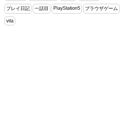
PlayStation5
プレイ日記
一話目
ブラウザゲーム
vita