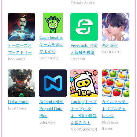
Tripledot Studios
Cash Giraffe:
ゲームを遊ん
ヒーローズオ
Freecash: お金
恋と深空
でポイ活
ブヒストリー
と報酬を獲得
INFOLD PTE
Cash Giraffe
InnoGames
Freecash
Delta Force
Nomad eSIM:
TopTop(トップ
タイルマッチ -
Level Infinite
Prepaid Data
トップ) : 友
トリプルチャ
Plan
よ、8番の怪異
レンジ
LotusFlare
を探ろう！
PlaySimple
Games
MX INNOVATION