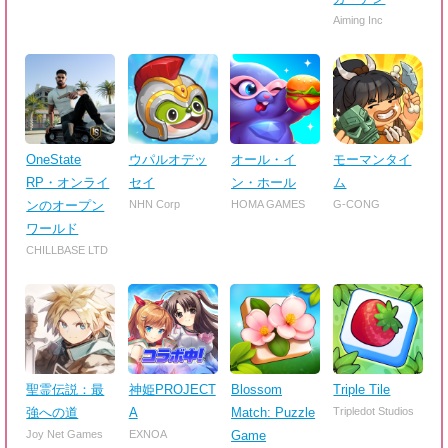
Aiming Inc
OneState
ウパルオデッ
オール・イ
モーマンタイ
RP・オンライ
セイ
ン・ホール
ム
ンのオープン
NHN Corp
HOMA GAMES
G-CONG
ワールド
CHILLBASE LTD
聖霊伝説：最
神姫PROJECT
Blossom
Triple Tile
強への道
A
Match: Puzzle
Tripledot Studios
Joy Net Games
EXNOA
Game