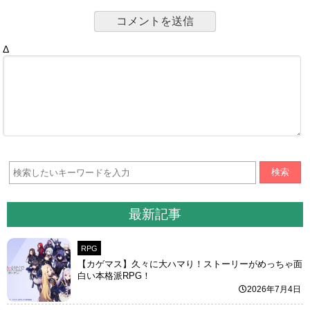
Δ
検索
最新記事
RPG
【カゲマス】久々に大ハマり！ストーリーがめっちゃ面
白い本格派RPG！
2026年7月4日