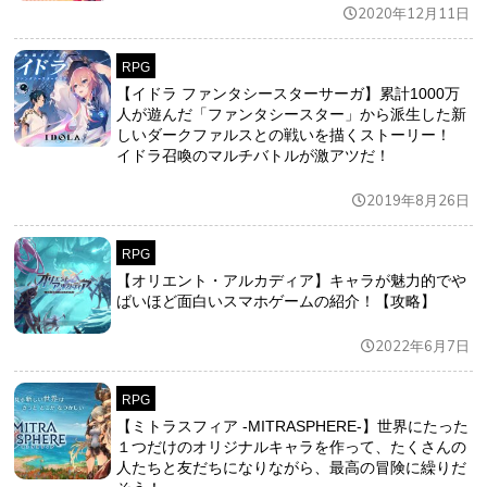
2020年12月11日
RPG
【イドラ ファンタシースターサーガ】累計1000万
人が遊んだ「ファンタシースター」から派生した新
しいダークファルスとの戦いを描くストーリー！
イドラ召喚のマルチバトルが激アツだ！
2019年8月26日
RPG
【オリエント・アルカディア】キャラが魅力的でや
ばいほど面白いスマホゲームの紹介！【攻略】
2022年6月7日
RPG
【ミトラスフィア -MITRASPHERE-】世界にたった
１つだけのオリジナルキャラを作って、たくさんの
人たちと友だちになりながら、最高の冒険に繰りだ