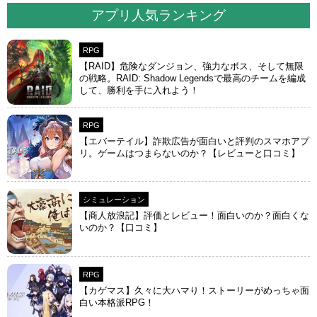
アプリ人気ランキング
RPG
【RAID】危険なダンジョン、強力なボス、そして無限
の戦略。RAID: Shadow Legendsで最高のチームを編成
して、勝利を手に入れよう！
RPG
【エバーテイル】詐欺広告が面白いと評判のスマホアプ
リ。ゲームはつまらないのか？【レビューと口コミ】
シミュレーション
【商人放浪‪記】評価とレビュー！面白いのか？面白くな
いのか？【口コミ】
RPG
【カゲマス】久々に大ハマり！ストーリーがめっちゃ面
白い本格派RPG！