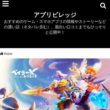
RPG
アプリビレッジ
マジカミ
おすすめのゲーム・スマホアプリの情報やストーリーなど
デタリキZ
の濃い話（ネタバレ含む）、面白い口コミまでもひっそり
アナザーエデン
と公開中！
プリンセスコネクト
EQエミュ
このファン（このすば）
Home
RTS/MOBA
アクション
シミュレーション
牧場婚活
DEAD OR ALIVE XVV
パズル/クイズ
ノベル