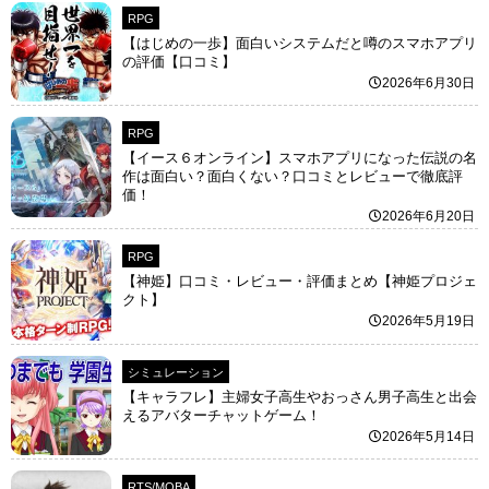
RPG
【はじめの一歩】面白いシステムだと噂のスマホアプリ
の評価【口コミ】
2026年6月30日
RPG
【イース６オンライン】スマホアプリになった伝説の名
作は面白い？面白くない？口コミとレビューで徹底評
価！
2026年6月20日
RPG
【神姫】口コミ・レビュー・評価まとめ【神姫プロジェ
クト】
2026年5月19日
シミュレーション
【キャラフレ】主婦女子高生やおっさん男子高生と出会
えるアバターチャットゲーム！
2026年5月14日
RTS/MOBA