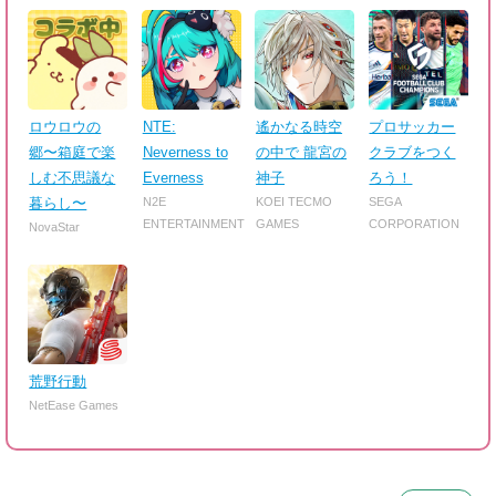
ロウロウの
NTE:
遙かなる時空
プロサッカー
郷〜箱庭で楽
Neverness to
の中で 龍宮の
クラブをつく
しむ不思議な
Everness
神子
ろう！
暮らし〜
N2E
KOEI TECMO
SEGA
ENTERTAINMENT
GAMES
CORPORATION
NovaStar
荒野行動
NetEase Games