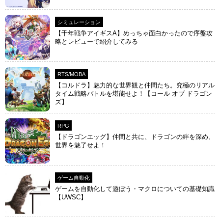
シミュレーション
【千年戦争アイギスA】めっちゃ面白かったので序盤攻
略とレビューで紹介してみる
RTS/MOBA
【コルドラ】魅力的な世界観と仲間たち。究極のリアル
タイム戦略バトルを堪能せよ！【コール オブ ドラゴン
ズ】
RPG
【ドラゴンエッグ】仲間と共に、ドラゴンの絆を深め、
世界を魅了せよ！
ゲーム自動化
ゲームを自動化して遊ぼう・マクロについての基礎知識
【UWSC】