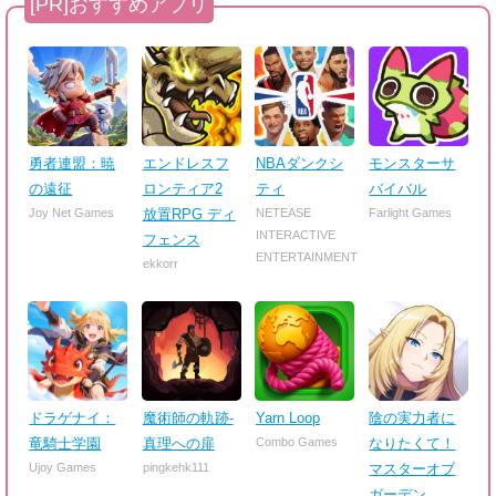
勇者連盟：暁
エンドレスフ
NBAダンクシ
モンスターサ
の遠征
ロンティア2
ティ
バイバル
Joy Net Games
放置RPG ディ
NETEASE
Farlight Games
INTERACTIVE
フェンス
ENTERTAINMENT
ekkorr
ドラゲナイ：
魔術師の軌跡-
Yarn Loop
陰の実力者に
竜騎士学園
真理への扉
Combo Games
なりたくて！
Ujoy Games
pingkehk111
マスターオブ
ガーデン