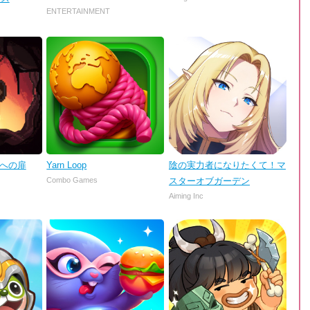
ENTERTAINMENT
理への扉
Yarn Loop
陰の実力者になりたくて！マ
Combo Games
スターオブガーデン
Aiming Inc