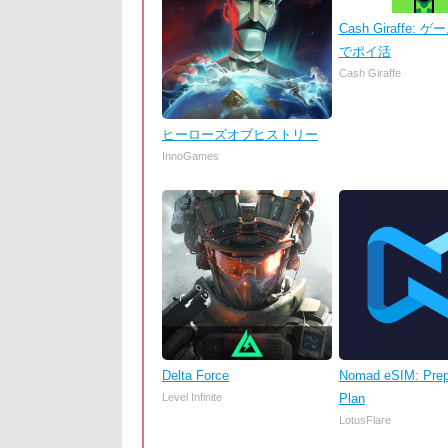
Cash Giraffe:
でポイ活
Cash Giraffe
ヒーローズオブヒストリー
InnoGames
Delta Force
Nomad eSIM: Prep
Level Infinite
Plan
LotusFlare