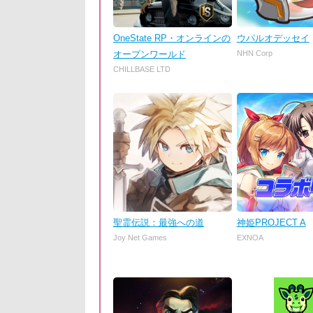
OneState RP・オンラインの
ウパルオデッセイ
オープンワールド
NHN Corp
CHILLBASE LTD
聖霊伝説：最強への道
神姫PROJECT A
Joy Net Games
EXNOA