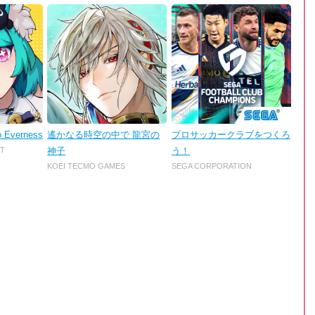
o Everness
遙かなる時空の中で 龍宮の
プロサッカークラブをつくろ
T
神子
う！
KOEI TECMO GAMES
SEGA CORPORATION