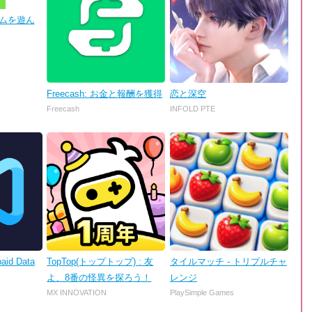
 ゲームを遊ん
Freecash: お金と報酬を獲得
恋と深空
Freecash
INFOLD PTE
aid Data
TopTop(トップトップ) : 友
タイルマッチ - トリプルチャ
よ、8番の怪異を探ろう！
レンジ
MX INNOVATION
PlaySimple Games