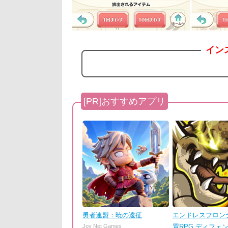
イン
勇者連盟：暁の遠征
エンドレスフロンテ
Joy Net Games
置RPG ディフェ