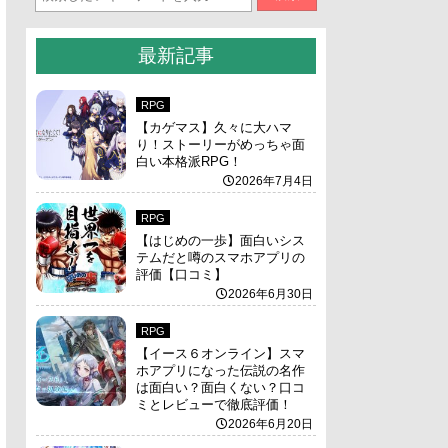
最新記事
RPG
【カゲマス】久々に大ハマ
り！ストーリーがめっちゃ面
白い本格派RPG！
2026年7月4日
RPG
【はじめの一歩】面白いシス
テムだと噂のスマホアプリの
評価【口コミ】
2026年6月30日
RPG
【イース６オンライン】スマ
ホアプリになった伝説の名作
は面白い？面白くない？口コ
ミとレビューで徹底評価！
2026年6月20日