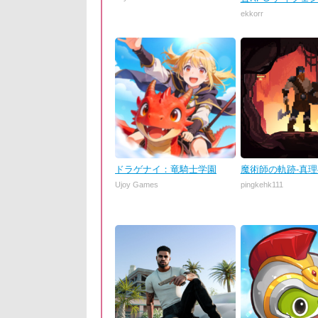
ekkorr
ドラゲナイ：竜騎士学園
魔術師の軌跡-真
Ujoy Games
pingkehk111