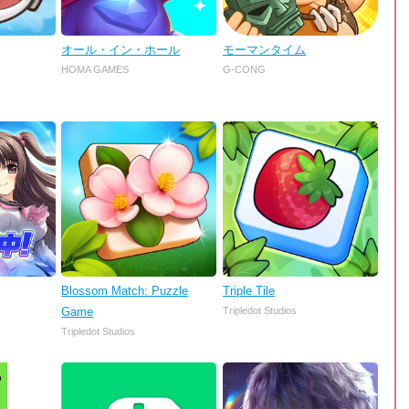
オール・イン・ホール
モーマンタイム
HOMA GAMES
G-CONG
Blossom Match: Puzzle
Triple Tile
Game
Tripledot Studios
Tripledot Studios