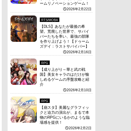
ームリノベーションゲーム！
2026年2月22日
RTS/MOBA
【DLS】あなたが最後の希
望。荒廃した世界で、サバイ
バーたちを率い、最強の部隊
を作り上げよう！【ドゥーム
ズデイ：ラストサバイバー】
2026年2月16日
RPG
【成り上がり～華と武の戦
国】美女キャラのはだけが愉
しめるゲームの序盤攻略と紹
介
2026年2月10日
RPG
【崩スタ】美麗なグラフィッ
クと迫力の演出が、まるで本
物のRPGにいるかのような臨
場感を提供！
2026年2月2日