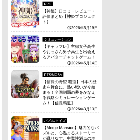
RPG
【神姫】口コミ・レビュー・
評価まとめ【神姫プロジェク
ト】
2026年5月19日
シミュレーション
【キャラフレ】主婦女子高生
やおっさん男子高生と出会え
るアバターチャットゲーム！
2026年5月14日
RTS/MOBA
【信長の野望 覇道】日本の歴
史を舞台に、熱い戦いが今始
まる！全国制覇の夢をかなえ
る戦略シミュレーションゲー
ム！【信長覇道】
2026年3月13日
パズル/クイズ
【Merge Mansion】魅力的なパ
ズルと、心温まるストーリー
が織りなす、中毒性満点のホ