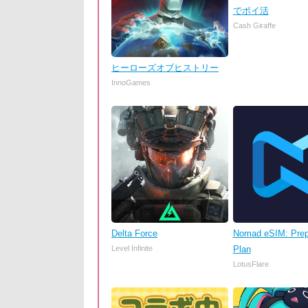
でポイ活
Cash Giraffe
ヒーローズオブヒストリー
InnoGames
Delta Force
Nomad eSIM: Prep
Level Infinite
Plan
LotusFlare