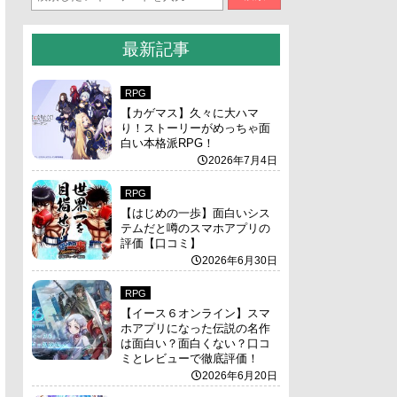
最新記事
RPG
【カゲマス】久々に大ハマ
り！ストーリーがめっちゃ面
白い本格派RPG！
2026年7月4日
RPG
【はじめの一歩】面白いシス
テムだと噂のスマホアプリの
評価【口コミ】
2026年6月30日
RPG
【イース６オンライン】スマ
ホアプリになった伝説の名作
は面白い？面白くない？口コ
ミとレビューで徹底評価！
2026年6月20日