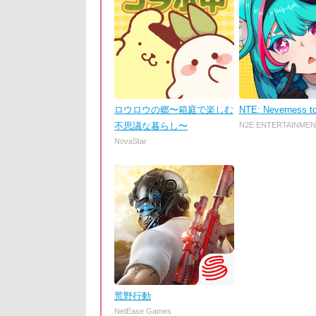
ロウロウの郷〜箱庭で楽しむ
NTE: Neverness t
不思議な暮らし〜
N2E ENTERTAINMEN
NovaStar
荒野行動
NetEase Games