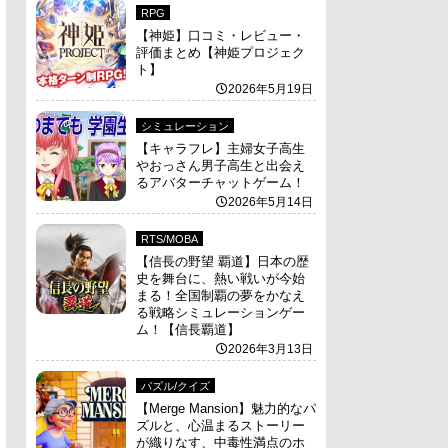
RPG
【神姫】口コミ・レビュー・
評価まとめ【神姫プロジェク
ト】
2026年5月19日
シミュレーション
【キャラフレ】主婦女子高生
やおっさん男子高生と出会え
るアバターチャットゲーム！
2026年5月14日
RTS/MOBA
【信長の野望 覇道】日本の歴
史を舞台に、熱い戦いが今始
まる！全国制覇の夢をかなえ
る戦略シミュレーションゲー
ム！【信長覇道】
2026年3月13日
パズル/クイズ
【Merge Mansion】魅力的なパ
ズルと、心温まるストーリー
が織りなす、中毒性満点のホ