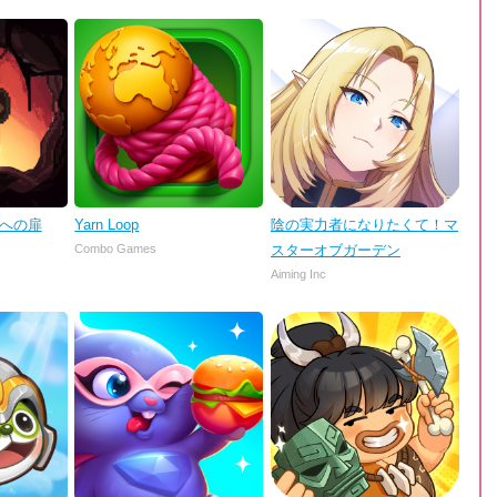
理への扉
Yarn Loop
陰の実力者になりたくて！マ
Combo Games
スターオブガーデン
Aiming Inc