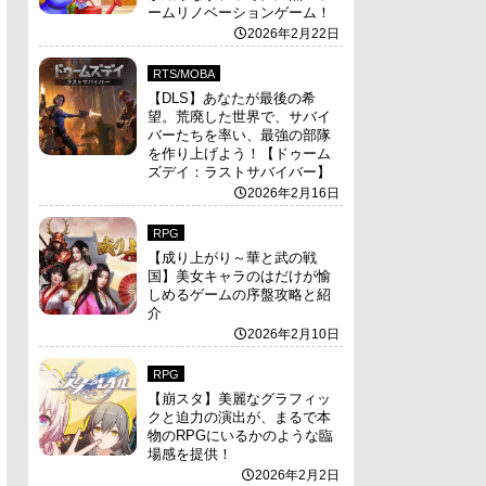
ームリノベーションゲーム！
2026年2月22日
RTS/MOBA
【DLS】あなたが最後の希
望。荒廃した世界で、サバイ
バーたちを率い、最強の部隊
を作り上げよう！【ドゥーム
ズデイ：ラストサバイバー】
2026年2月16日
RPG
【成り上がり～華と武の戦
国】美女キャラのはだけが愉
しめるゲームの序盤攻略と紹
介
2026年2月10日
RPG
【崩スタ】美麗なグラフィッ
クと迫力の演出が、まるで本
物のRPGにいるかのような臨
場感を提供！
2026年2月2日