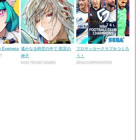
o Everness
遙かなる時空の中で 龍宮の
プロサッカークラブをつくろ
T
神子
う！
KOEI TECMO GAMES
SEGA CORPORATION