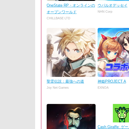
OneState RP・オンラインの
ウパルオデッセイ
オープンワールド
NHN Corp
CHILLBASE LTD
聖霊伝説：最強への道
神姫PROJECT A
Joy Net Games
EXNOA
Cash Giraffe: