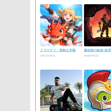
ドラゲナイ：竜騎士学園
魔術師の軌跡-真
Ujoy Games
pingkehk111