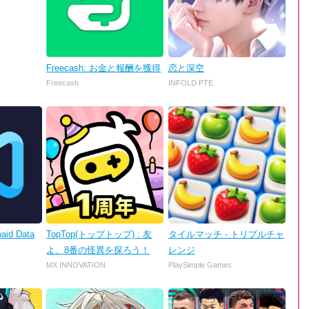
Freecash: お金と報酬を獲得
恋と深空
Freecash
INFOLD PTE
aid Data
TopTop(トップトップ) : 友
タイルマッチ - トリプルチャ
よ、8番の怪異を探ろう！
レンジ
MX INNOVATION
PlaySimple Games