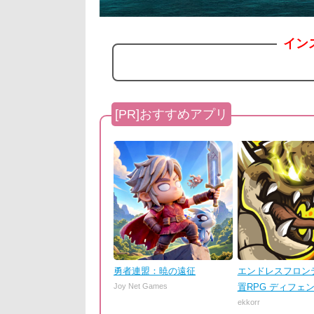
イン
勇者連盟：暁の遠征
エンドレスフロンテ
Joy Net Games
置RPG ディフェ
ekkorr