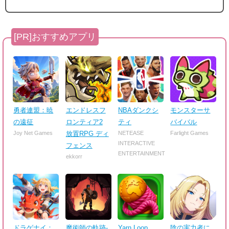
勇者連盟：暁
エンドレスフ
NBAダンクシ
モンスターサ
の遠征
ロンティア2
ティ
バイバル
Joy Net Games
放置RPG ディ
NETEASE
Farlight Games
INTERACTIVE
フェンス
ENTERTAINMENT
ekkorr
ドラゲナイ：
魔術師の軌跡-
Yarn Loop
陰の実力者に