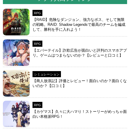
RPG
【RAID】危険なダンジョン、強力なボス、そして無限
の戦略。RAID: Shadow Legendsで最高のチームを編成
して、勝利を手に入れよう！
RPG
【エバーテイル】詐欺広告が面白いと評判のスマホアプ
リ。ゲームはつまらないのか？【レビューと口コミ】
シミュレーション
【商人放浪‪記】評価とレビュー！面白いのか？面白くな
いのか？【口コミ】
RPG
【カゲマス】久々に大ハマり！ストーリーがめっちゃ面
白い本格派RPG！