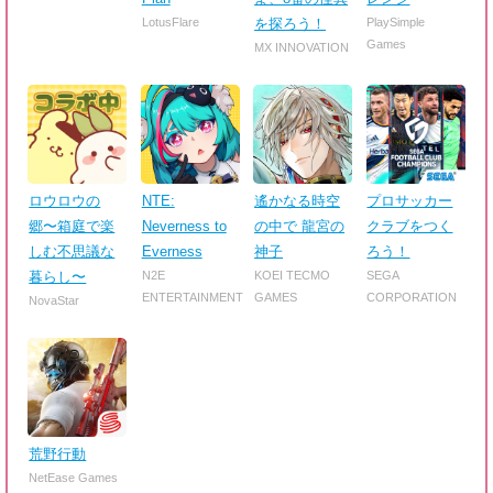
LotusFlare
を探ろう！
PlaySimple
Games
MX INNOVATION
ロウロウの
NTE:
遙かなる時空
プロサッカー
郷〜箱庭で楽
Neverness to
の中で 龍宮の
クラブをつく
しむ不思議な
Everness
神子
ろう！
暮らし〜
N2E
KOEI TECMO
SEGA
ENTERTAINMENT
GAMES
CORPORATION
NovaStar
荒野行動
NetEase Games