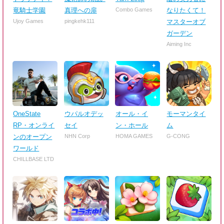
竜騎士学園
真理への扉
Combo Games
なりたくて！
Ujoy Games
pingkehk111
マスターオブ
ガーデン
Aiming Inc
OneState
ウパルオデッ
オール・イ
モーマンタイ
RP・オンライ
セイ
ン・ホール
ム
ンのオープン
NHN Corp
HOMA GAMES
G-CONG
ワールド
CHILLBASE LTD