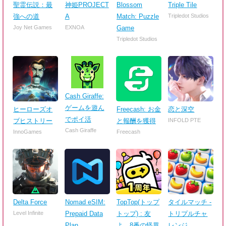
聖霊伝説：最
神姫PROJECT
Blossom
Triple Tile
強への道
A
Match: Puzzle
Tripledot Studios
Joy Net Games
EXNOA
Game
Tripledot Studios
Cash Giraffe:
ゲームを遊ん
ヒーローズオ
Freecash: お金
恋と深空
でポイ活
ブヒストリー
と報酬を獲得
INFOLD PTE
Cash Giraffe
InnoGames
Freecash
Delta Force
Nomad eSIM:
TopTop(トップ
タイルマッチ -
Level Infinite
Prepaid Data
トップ) : 友
トリプルチャ
Plan
よ、8番の怪異
レンジ