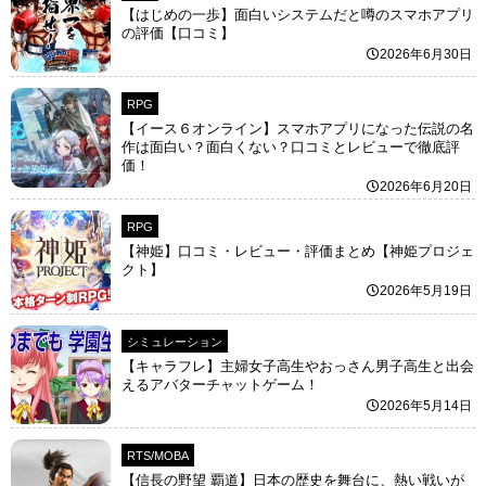
【はじめの一歩】面白いシステムだと噂のスマホアプリ
の評価【口コミ】
2026年6月30日
RPG
【イース６オンライン】スマホアプリになった伝説の名
作は面白い？面白くない？口コミとレビューで徹底評
価！
2026年6月20日
RPG
【神姫】口コミ・レビュー・評価まとめ【神姫プロジェ
クト】
2026年5月19日
シミュレーション
【キャラフレ】主婦女子高生やおっさん男子高生と出会
えるアバターチャットゲーム！
2026年5月14日
RTS/MOBA
【信長の野望 覇道】日本の歴史を舞台に、熱い戦いが