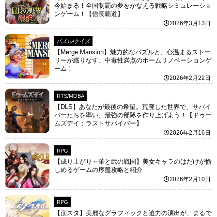
今始まる！全国制覇の夢をかなえる戦略シミュレーショ
ンゲーム！【信長覇道】
2026年3月13日
パズル/クイズ
【Merge Mansion】魅力的なパズルと、心温まるストー
リーが織りなす、中毒性満点のホームリノベーションゲ
ーム！
2026年2月22日
RTS/MOBA
【DLS】あなたが最後の希望。荒廃した世界で、サバイ
バーたちを率い、最強の部隊を作り上げよう！【ドゥー
ムズデイ：ラストサバイバー】
2026年2月16日
RPG
【成り上がり～華と武の戦国】美女キャラのはだけが愉
しめるゲームの序盤攻略と紹介
2026年2月10日
RPG
【崩スタ】美麗なグラフィックと迫力の演出が、まるで