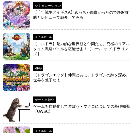
シミュレーション
【千年戦争アイギスA】めっちゃ面白かったので序盤攻
略とレビューで紹介してみる
RTS/MOBA
【コルドラ】魅力的な世界観と仲間たち。究極のリアル
タイム戦略バトルを堪能せよ！【コール オブ ドラゴン
ズ】
RPG
【ドラゴンエッグ】仲間と共に、ドラゴンの絆を深め、
世界を魅了せよ！
ゲーム自動化
ゲームを自動化して遊ぼう・マクロについての基礎知識
【UWSC】
RTS/MOBA