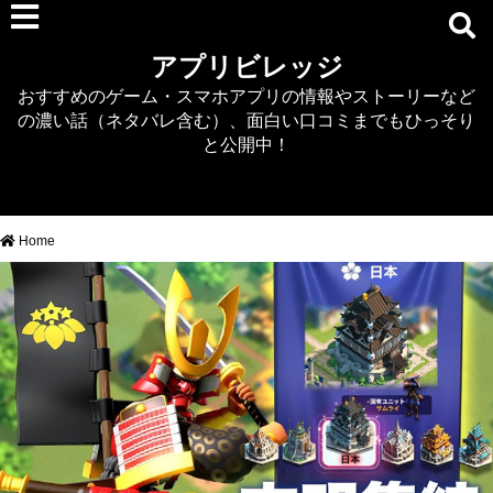
RPG
アプリビレッジ
マジカミ
おすすめのゲーム・スマホアプリの情報やストーリーなど
デタリキZ
の濃い話（ネタバレ含む）、面白い口コミまでもひっそり
アナザーエデン
と公開中！
プリンセスコネクト
EQエミュ
このファン（このすば）
Home
RTS/MOBA
アクション
シミュレーション
牧場婚活
DEAD OR ALIVE XVV
パズル/クイズ
ノベル