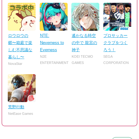
ロウロウの
NTE:
遙かなる時空
プロサッカー
郷〜箱庭で楽
Neverness to
の中で 龍宮の
クラブをつく
しむ不思議な
Everness
神子
ろう！
暮らし〜
N2E
KOEI TECMO
SEGA
ENTERTAINMENT
GAMES
CORPORATION
NovaStar
荒野行動
NetEase Games