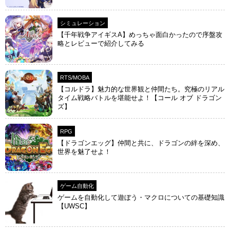
シミュレーション
【千年戦争アイギスA】めっちゃ面白かったので序盤攻
略とレビューで紹介してみる
RTS/MOBA
【コルドラ】魅力的な世界観と仲間たち。究極のリアル
タイム戦略バトルを堪能せよ！【コール オブ ドラゴン
ズ】
RPG
【ドラゴンエッグ】仲間と共に、ドラゴンの絆を深め、
世界を魅了せよ！
ゲーム自動化
ゲームを自動化して遊ぼう・マクロについての基礎知識
【UWSC】