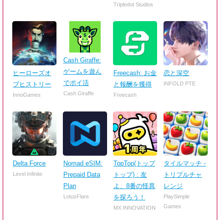
Tripledot Studios
Cash Giraffe:
ゲームを遊ん
ヒーローズオ
Freecash: お金
恋と深空
でポイ活
ブヒストリー
と報酬を獲得
INFOLD PTE
Cash Giraffe
InnoGames
Freecash
Delta Force
Nomad eSIM:
TopTop(トップ
タイルマッチ -
Level Infinite
Prepaid Data
トップ) : 友
トリプルチャ
Plan
よ、8番の怪異
レンジ
LotusFlare
を探ろう！
PlaySimple
Games
MX INNOVATION