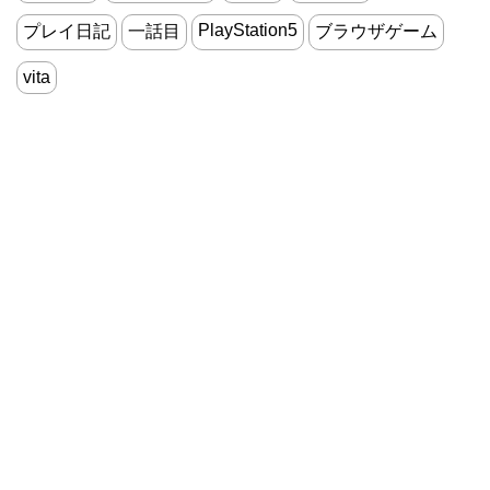
PlayStation5
プレイ日記
一話目
ブラウザゲーム
vita