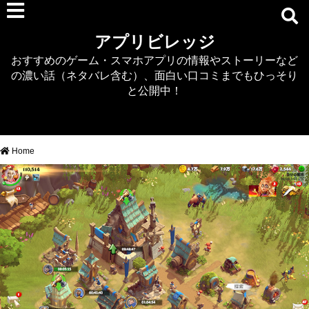
RPG
アプリビレッジ
マジカミ
おすすめのゲーム・スマホアプリの情報やストーリーなど
デタリキZ
の濃い話（ネタバレ含む）、面白い口コミまでもひっそり
アナザーエデン
と公開中！
プリンセスコネクト
EQエミュ
このファン（このすば）
Home
RTS/MOBA
アクション
シミュレーション
牧場婚活
DEAD OR ALIVE XVV
パズル/クイズ
ノベル