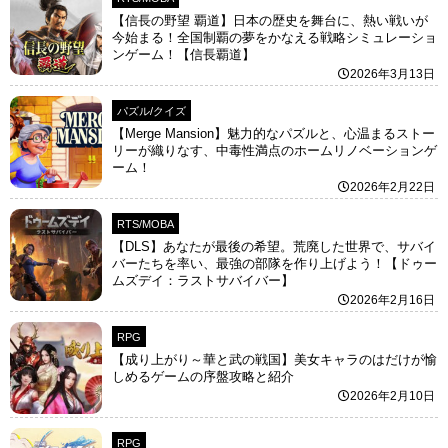
【信長の野望 覇道】日本の歴史を舞台に、熱い戦いが
今始まる！全国制覇の夢をかなえる戦略シミュレーショ
ンゲーム！【信長覇道】
2026年3月13日
パズル/クイズ
【Merge Mansion】魅力的なパズルと、心温まるストー
リーが織りなす、中毒性満点のホームリノベーションゲ
ーム！
2026年2月22日
RTS/MOBA
【DLS】あなたが最後の希望。荒廃した世界で、サバイ
バーたちを率い、最強の部隊を作り上げよう！【ドゥー
ムズデイ：ラストサバイバー】
2026年2月16日
RPG
【成り上がり～華と武の戦国】美女キャラのはだけが愉
しめるゲームの序盤攻略と紹介
2026年2月10日
RPG