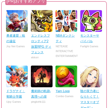
勇者連盟：暁
エンドレスフ
NBAダンクシ
モンスターサ
の遠征
ロンティア2
ティ
バイバル
Joy Net Games
放置RPG ディ
NETEASE
Farlight Games
INTERACTIVE
フェンス
ENTERTAINMENT
ekkorr
ドラゲナイ：
魔術師の軌跡-
Yarn Loop
陰の実力者に
竜騎士学園
真理への扉
Combo Games
なりたくて！
Ujoy Games
pingkehk111
マスターオブ
ガーデン