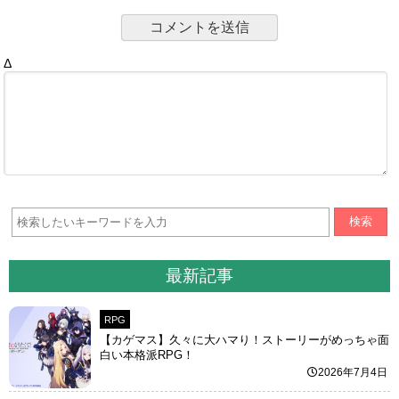
Δ
検索
最新記事
RPG
【カゲマス】久々に大ハマり！ストーリーがめっちゃ面
白い本格派RPG！
2026年7月4日