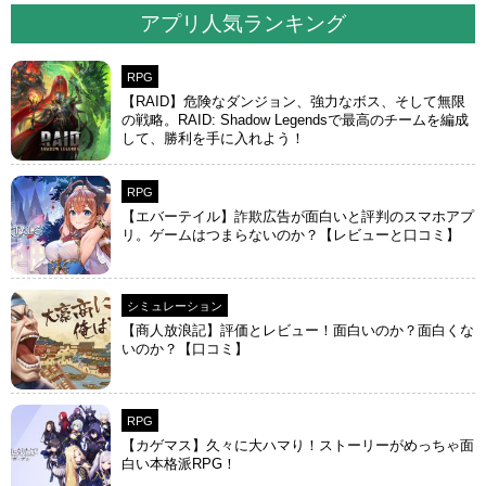
アプリ人気ランキング
RPG
【RAID】危険なダンジョン、強力なボス、そして無限
の戦略。RAID: Shadow Legendsで最高のチームを編成
して、勝利を手に入れよう！
RPG
【エバーテイル】詐欺広告が面白いと評判のスマホアプ
リ。ゲームはつまらないのか？【レビューと口コミ】
シミュレーション
【商人放浪‪記】評価とレビュー！面白いのか？面白くな
いのか？【口コミ】
RPG
【カゲマス】久々に大ハマり！ストーリーがめっちゃ面
白い本格派RPG！