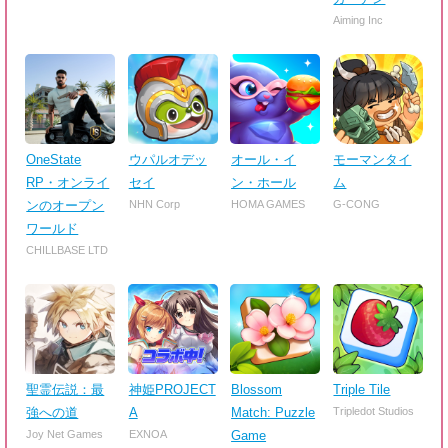
Aiming Inc
OneState
ウパルオデッ
オール・イ
モーマンタイ
RP・オンライ
セイ
ン・ホール
ム
ンのオープン
NHN Corp
HOMA GAMES
G-CONG
ワールド
CHILLBASE LTD
聖霊伝説：最
神姫PROJECT
Blossom
Triple Tile
強への道
A
Match: Puzzle
Tripledot Studios
Joy Net Games
EXNOA
Game