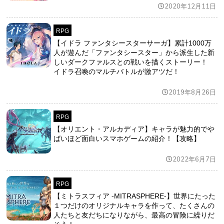
2020年12月11日
RPG
【イドラ ファンタシースターサーガ】累計1000万
人が遊んだ「ファンタシースター」から派生した新
しいダークファルスとの戦いを描くストーリー！
イドラ召喚のマルチバトルが激アツだ！
2019年8月26日
RPG
【オリエント・アルカディア】キャラが魅力的でや
ばいほど面白いスマホゲームの紹介！【攻略】
2022年6月7日
RPG
【ミトラスフィア -MITRASPHERE-】世界にたった
１つだけのオリジナルキャラを作って、たくさんの
人たちと友だちになりながら、最高の冒険に繰りだ