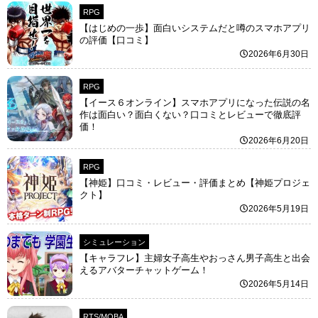
RPG
【はじめの一歩】面白いシステムだと噂のスマホアプリ
の評価【口コミ】
2026年6月30日
RPG
【イース６オンライン】スマホアプリになった伝説の名
作は面白い？面白くない？口コミとレビューで徹底評
価！
2026年6月20日
RPG
【神姫】口コミ・レビュー・評価まとめ【神姫プロジェ
クト】
2026年5月19日
シミュレーション
【キャラフレ】主婦女子高生やおっさん男子高生と出会
えるアバターチャットゲーム！
2026年5月14日
RTS/MOBA