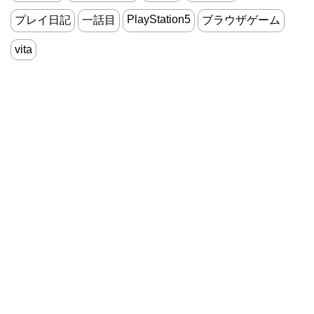
PlayStation5
プレイ日記
一話目
ブラウザゲーム
vita