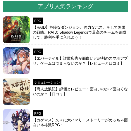
アプリ人気ランキング
RPG
【RAID】危険なダンジョン、強力なボス、そして無限
の戦略。RAID: Shadow Legendsで最高のチームを編成
して、勝利を手に入れよう！
RPG
【エバーテイル】詐欺広告が面白いと評判のスマホアプ
リ。ゲームはつまらないのか？【レビューと口コミ】
シミュレーション
【商人放浪‪記】評価とレビュー！面白いのか？面白くな
いのか？【口コミ】
RPG
【カゲマス】久々に大ハマり！ストーリーがめっちゃ面
白い本格派RPG！