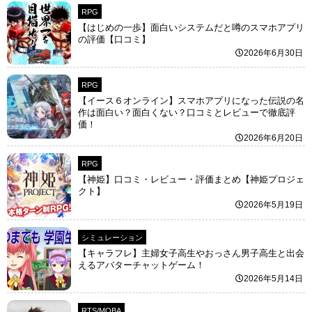
RPG
【はじめの一歩】面白いシステムだと噂のスマホアプリ
の評価【口コミ】
2026年6月30日
RPG
【イース６オンライン】スマホアプリになった伝説の名
作は面白い？面白くない？口コミとレビューで徹底評
価！
2026年6月20日
RPG
【神姫】口コミ・レビュー・評価まとめ【神姫プロジェ
クト】
2026年5月19日
シミュレーション
【キャラフレ】主婦女子高生やおっさん男子高生と出会
えるアバターチャットゲーム！
2026年5月14日
RTS/MOBA