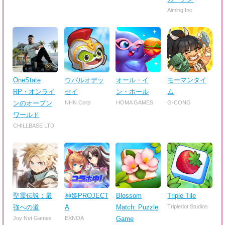
Aiming Inc
OneState
ウパルオデッ
オール・イ
モーマンタイ
RP・オンライ
セイ
ン・ホール
ム
ンのオープン
NHN Corp
HOMA GAMES
G-CONG
ワールド
CHILLBASE LTD
聖霊伝説：最
神姫PROJECT
Blossom
Triple Tile
強への道
A
Match: Puzzle
Tripledot Studios
Joy Net Games
EXNOA
Game