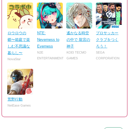
ロウロウの
NTE:
遙かなる時空
プロサッカー
郷〜箱庭で楽
Neverness to
の中で 龍宮の
クラブをつく
しむ不思議な
Everness
神子
ろう！
暮らし〜
N2E
KOEI TECMO
SEGA
ENTERTAINMENT
GAMES
CORPORATION
NovaStar
荒野行動
NetEase Games