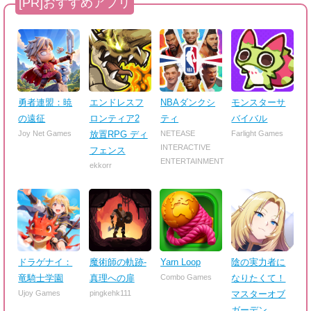
勇者連盟：暁
エンドレスフ
NBAダンクシ
モンスターサ
の遠征
ロンティア2
ティ
バイバル
Joy Net Games
放置RPG ディ
NETEASE
Farlight Games
INTERACTIVE
フェンス
ENTERTAINMENT
ekkorr
ドラゲナイ：
魔術師の軌跡-
Yarn Loop
陰の実力者に
竜騎士学園
真理への扉
Combo Games
なりたくて！
Ujoy Games
pingkehk111
マスターオブ
ガーデン