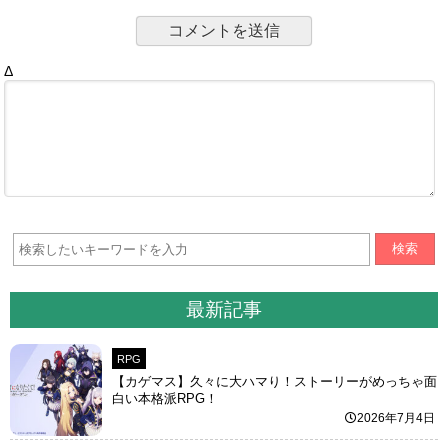
Δ
検索
最新記事
RPG
【カゲマス】久々に大ハマり！ストーリーがめっちゃ面
白い本格派RPG！
2026年7月4日