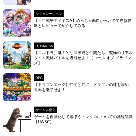
シミュレーション
【千年戦争アイギスA】めっちゃ面白かったので序盤攻
略とレビューで紹介してみる
RTS/MOBA
【コルドラ】魅力的な世界観と仲間たち。究極のリアル
タイム戦略バトルを堪能せよ！【コール オブ ドラゴン
ズ】
RPG
【ドラゴンエッグ】仲間と共に、ドラゴンの絆を深め、
世界を魅了せよ！
ゲーム自動化
ゲームを自動化して遊ぼう・マクロについての基礎知識
【UWSC】