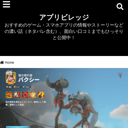
RPG
アプリビレッジ
マジカミ
おすすめのゲーム・スマホアプリの情報やストーリーなど
デタリキZ
の濃い話（ネタバレ含む）、面白い口コミまでもひっそり
アナザーエデン
と公開中！
プリンセスコネクト
EQエミュ
このファン（このすば）
Home
RTS/MOBA
アクション
シミュレーション
牧場婚活
DEAD OR ALIVE XVV
パズル/クイズ
ノベル