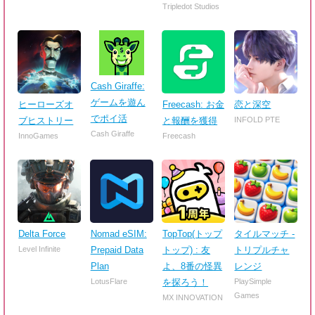
Tripledot Studios
Cash Giraffe:
ゲームを遊ん
ヒーローズオ
Freecash: お金
恋と深空
でポイ活
ブヒストリー
と報酬を獲得
INFOLD PTE
Cash Giraffe
InnoGames
Freecash
Delta Force
Nomad eSIM:
TopTop(トップ
タイルマッチ -
Level Infinite
Prepaid Data
トップ) : 友
トリプルチャ
Plan
よ、8番の怪異
レンジ
LotusFlare
を探ろう！
PlaySimple
Games
MX INNOVATION