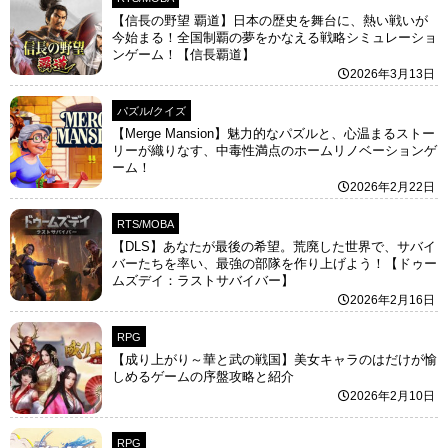
【信長の野望 覇道】日本の歴史を舞台に、熱い戦いが
今始まる！全国制覇の夢をかなえる戦略シミュレーショ
ンゲーム！【信長覇道】
2026年3月13日
パズル/クイズ
【Merge Mansion】魅力的なパズルと、心温まるストー
リーが織りなす、中毒性満点のホームリノベーションゲ
ーム！
2026年2月22日
RTS/MOBA
【DLS】あなたが最後の希望。荒廃した世界で、サバイ
バーたちを率い、最強の部隊を作り上げよう！【ドゥー
ムズデイ：ラストサバイバー】
2026年2月16日
RPG
【成り上がり～華と武の戦国】美女キャラのはだけが愉
しめるゲームの序盤攻略と紹介
2026年2月10日
RPG