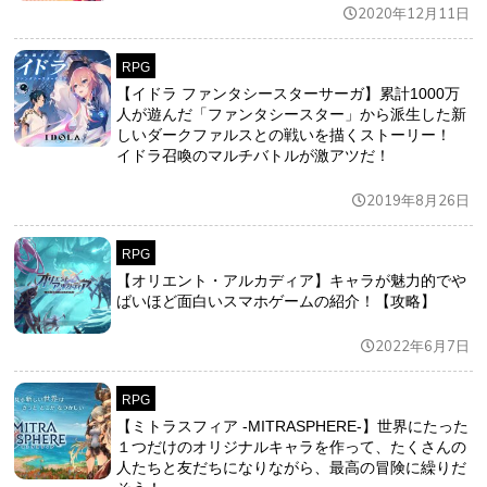
2020年12月11日
RPG
【イドラ ファンタシースターサーガ】累計1000万
人が遊んだ「ファンタシースター」から派生した新
しいダークファルスとの戦いを描くストーリー！
イドラ召喚のマルチバトルが激アツだ！
2019年8月26日
RPG
【オリエント・アルカディア】キャラが魅力的でや
ばいほど面白いスマホゲームの紹介！【攻略】
2022年6月7日
RPG
【ミトラスフィア -MITRASPHERE-】世界にたった
１つだけのオリジナルキャラを作って、たくさんの
人たちと友だちになりながら、最高の冒険に繰りだ