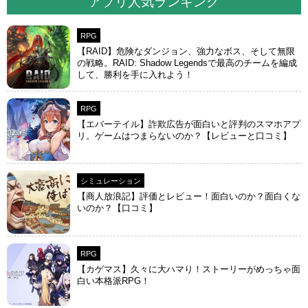
アプリ人気ランキング
RPG
【RAID】危険なダンジョン、強力なボス、そして無限
の戦略。RAID: Shadow Legendsで最高のチームを編成
して、勝利を手に入れよう！
RPG
【エバーテイル】詐欺広告が面白いと評判のスマホアプ
リ。ゲームはつまらないのか？【レビューと口コミ】
シミュレーション
【商人放浪‪記】評価とレビュー！面白いのか？面白くな
いのか？【口コミ】
RPG
【カゲマス】久々に大ハマり！ストーリーがめっちゃ面
白い本格派RPG！