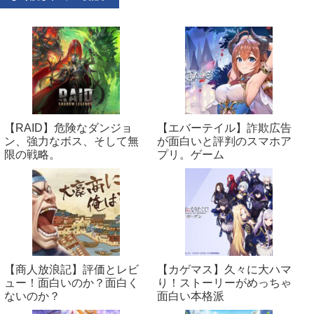
【RAID】危険なダンジョ
【エバーテイル】詐欺広告
ン、強力なボス、そして無
が面白いと評判のスマホア
限の戦略。
プリ。ゲーム
【商人放浪‪記】評価とレビ
【カゲマス】久々に大ハマ
ュー！面白いのか？面白く
り！ストーリーがめっちゃ
ないのか？
面白い本格派