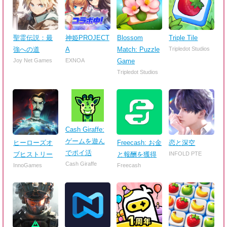
聖霊伝説：最
神姫PROJECT
Blossom
Triple Tile
強への道
A
Match: Puzzle
Tripledot Studios
Joy Net Games
EXNOA
Game
Tripledot Studios
Cash Giraffe:
ゲームを遊ん
ヒーローズオ
Freecash: お金
恋と深空
でポイ活
ブヒストリー
と報酬を獲得
INFOLD PTE
Cash Giraffe
InnoGames
Freecash