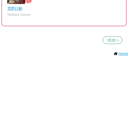
荒野行動
NetEase Games
↑目次へ
Home