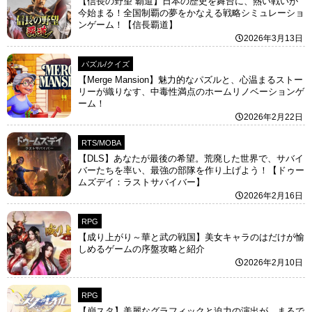
【信長の野望 覇道】日本の歴史を舞台に、熱い戦いが
今始まる！全国制覇の夢をかなえる戦略シミュレーショ
ンゲーム！【信長覇道】
2026年3月13日
パズル/クイズ
【Merge Mansion】魅力的なパズルと、心温まるストー
リーが織りなす、中毒性満点のホームリノベーションゲ
ーム！
2026年2月22日
RTS/MOBA
【DLS】あなたが最後の希望。荒廃した世界で、サバイ
バーたちを率い、最強の部隊を作り上げよう！【ドゥー
ムズデイ：ラストサバイバー】
2026年2月16日
RPG
【成り上がり～華と武の戦国】美女キャラのはだけが愉
しめるゲームの序盤攻略と紹介
2026年2月10日
RPG
【崩スタ】美麗なグラフィックと迫力の演出が、まるで