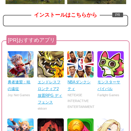
インストールはこちらから
勇者連盟：暁
エンドレスフ
NBAダンクシ
モンスターサ
の遠征
ロンティア2
ティ
バイバル
Joy Net Games
放置RPG ディ
NETEASE
Farlight Games
INTERACTIVE
フェンス
ENTERTAINMENT
ekkorr