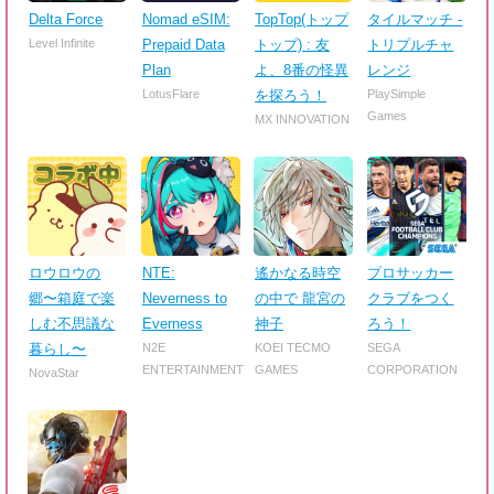
Delta Force
Nomad eSIM:
TopTop(トップ
タイルマッチ -
Level Infinite
Prepaid Data
トップ) : 友
トリプルチャ
Plan
よ、8番の怪異
レンジ
LotusFlare
を探ろう！
PlaySimple
Games
MX INNOVATION
ロウロウの
NTE:
遙かなる時空
プロサッカー
郷〜箱庭で楽
Neverness to
の中で 龍宮の
クラブをつく
しむ不思議な
Everness
神子
ろう！
暮らし〜
N2E
KOEI TECMO
SEGA
ENTERTAINMENT
GAMES
CORPORATION
NovaStar