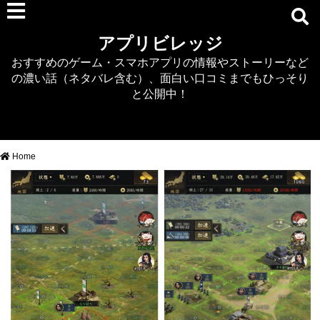
RPG
アプリビレッジ
マジカミ
おすすめのゲーム・スマホアプリの情報やストーリーなど
デタリキZ
の濃い話（ネタバレ含む）、面白い口コミまでもひっそり
アナザーエデン
と公開中！
プリンセスコネクト
EQエミュ
このファン（このすば）
Home
RTS/MOBA
アクション
シミュレーション
牧場婚活
DEAD OR ALIVE XVV
パズル/クイズ
ノベル