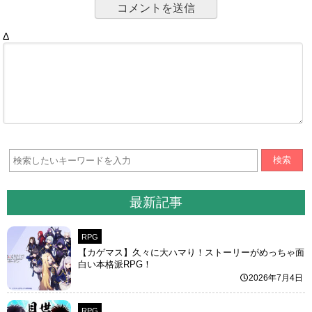
Δ
検索
最新記事
RPG
【カゲマス】久々に大ハマり！ストーリーがめっちゃ面
白い本格派RPG！
2026年7月4日
RPG