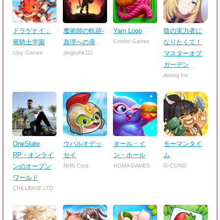
ドラゲナイ：
魔術師の軌跡-
Yarn Loop
陰の実力者に
竜騎士学園
真理への扉
Combo Games
なりたくて！
Ujoy Games
pingkehk111
マスターオブ
ガーデン
Aiming Inc
OneState
ウパルオデッ
オール・イ
モーマンタイ
RP・オンライ
セイ
ン・ホール
ム
ンのオープン
NHN Corp
HOMA GAMES
G-CONG
ワールド
CHILLBASE LTD