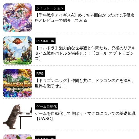
シミュレーション
【千年戦争アイギスA】めっちゃ面白かったので序盤攻
略とレビューで紹介してみる
RTS/MOBA
【コルドラ】魅力的な世界観と仲間たち。究極のリアル
タイム戦略バトルを堪能せよ！【コール オブ ドラゴン
ズ】
RPG
【ドラゴンエッグ】仲間と共に、ドラゴンの絆を深め、
世界を魅了せよ！
ゲーム自動化
ゲームを自動化して遊ぼう・マクロについての基礎知識
【UWSC】