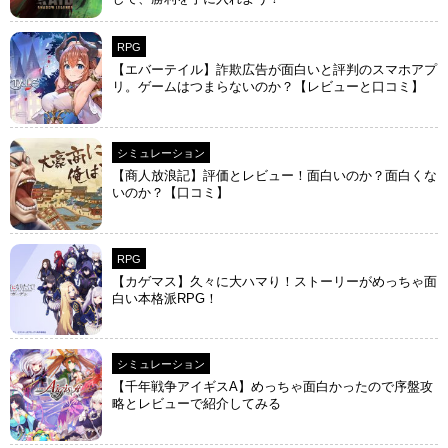
RPG
【エバーテイル】詐欺広告が面白いと評判のスマホアプ
リ。ゲームはつまらないのか？【レビューと口コミ】
シミュレーション
【商人放浪‪記】評価とレビュー！面白いのか？面白くな
いのか？【口コミ】
RPG
【カゲマス】久々に大ハマり！ストーリーがめっちゃ面
白い本格派RPG！
シミュレーション
【千年戦争アイギスA】めっちゃ面白かったので序盤攻
略とレビューで紹介してみる