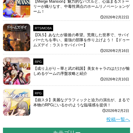
【Merge Mansion】魅力的なパズルと、心温まるストー
リーが織りなす、中毒性満点のホームリノベーションゲ
ーム！
2026年2月22日
RTS/MOBA
【DLS】あなたが最後の希望。荒廃した世界で、サバイ
バーたちを率い、最強の部隊を作り上げよう！【ドゥー
ムズデイ：ラストサバイバー】
2026年2月16日
RPG
【成り上がり～華と武の戦国】美女キャラのはだけが愉
しめるゲームの序盤攻略と紹介
2026年2月10日
RPG
【崩スタ】美麗なグラフィックと迫力の演出が、まるで
本物のRPGにいるかのような臨場感を提供！
2026年2月2日
投稿一覧へ
カテゴリー