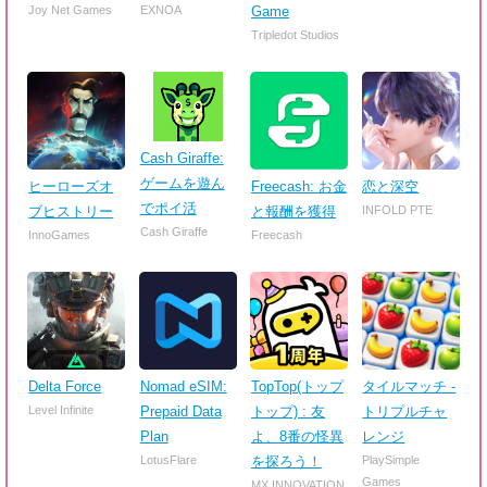
Joy Net Games
EXNOA
Game
Tripledot Studios
Cash Giraffe:
ゲームを遊ん
ヒーローズオ
Freecash: お金
恋と深空
でポイ活
ブヒストリー
と報酬を獲得
INFOLD PTE
Cash Giraffe
InnoGames
Freecash
Delta Force
Nomad eSIM:
TopTop(トップ
タイルマッチ -
Level Infinite
Prepaid Data
トップ) : 友
トリプルチャ
Plan
よ、8番の怪異
レンジ
LotusFlare
を探ろう！
PlaySimple
Games
MX INNOVATION