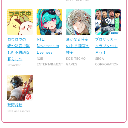
ロウロウの
NTE:
遙かなる時空
プロサッカー
郷〜箱庭で楽
Neverness to
の中で 龍宮の
クラブをつく
しむ不思議な
Everness
神子
ろう！
暮らし〜
N2E
KOEI TECMO
SEGA
ENTERTAINMENT
GAMES
CORPORATION
NovaStar
荒野行動
NetEase Games