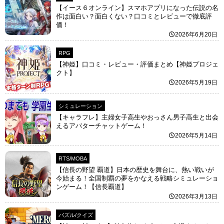
【イース６オンライン】スマホアプリになった伝説の名
作は面白い？面白くない？口コミとレビューで徹底評
価！
2026年6月20日
RPG
【神姫】口コミ・レビュー・評価まとめ【神姫プロジェ
クト】
2026年5月19日
シミュレーション
【キャラフレ】主婦女子高生やおっさん男子高生と出会
えるアバターチャットゲーム！
2026年5月14日
RTS/MOBA
【信長の野望 覇道】日本の歴史を舞台に、熱い戦いが
今始まる！全国制覇の夢をかなえる戦略シミュレーショ
ンゲーム！【信長覇道】
2026年3月13日
パズル/クイズ