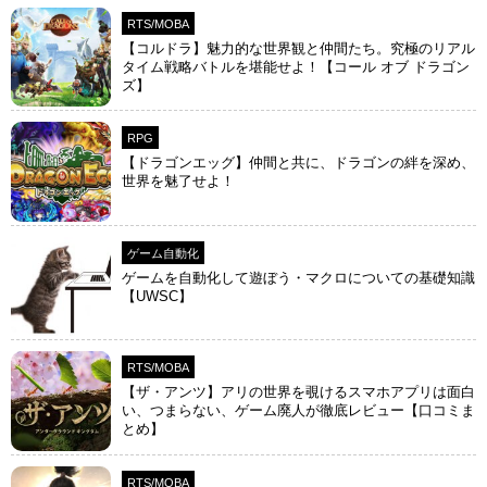
RTS/MOBA
【コルドラ】魅力的な世界観と仲間たち。究極のリアル
タイム戦略バトルを堪能せよ！【コール オブ ドラゴン
ズ】
RPG
【ドラゴンエッグ】仲間と共に、ドラゴンの絆を深め、
世界を魅了せよ！
ゲーム自動化
ゲームを自動化して遊ぼう・マクロについての基礎知識
【UWSC】
RTS/MOBA
【ザ・アンツ】アリの世界を覗けるスマホアプリは面白
い、つまらない、ゲーム廃人が徹底レビュー【口コミま
とめ】
RTS/MOBA