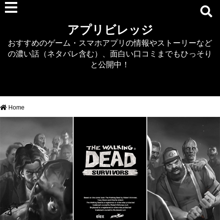
RPG
アプリビレッジ
マジカミ
おすすめのゲーム・スマホアプリの情報やストーリーなど
デタリキZ
の濃い話（ネタバレ含む）、面白い口コミまでもひっそり
アナザーエデン
と公開中！
プリンセスコネクト
EQエミュ
このファン（このすば）
Home
RTS/MOBA
アクション
シミュレーション
牧場婚活
DEAD OR ALIVE XVV
パズル/クイズ
ノベル