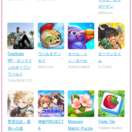
ガーデン
Aiming Inc
OneState
ウパルオデッ
オール・イ
モーマンタイ
RP・オンライ
セイ
ン・ホール
ム
ンのオープン
NHN Corp
HOMA GAMES
G-CONG
ワールド
CHILLBASE LTD
聖霊伝説：最
神姫PROJECT
Blossom
Triple Tile
強への道
A
Match: Puzzle
Tripledot Studios