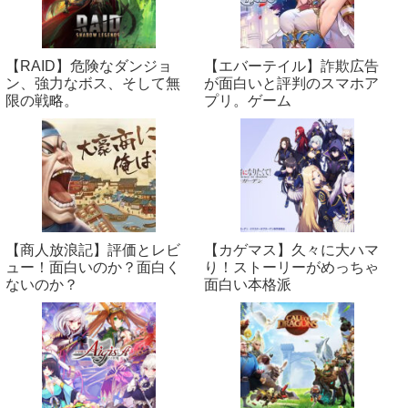
【RAID】危険なダンジョ
【エバーテイル】詐欺広告
ン、強力なボス、そして無
が面白いと評判のスマホア
限の戦略。
プリ。ゲーム
【商人放浪‪記】評価とレビ
【カゲマス】久々に大ハマ
ュー！面白いのか？面白く
り！ストーリーがめっちゃ
ないのか？
面白い本格派