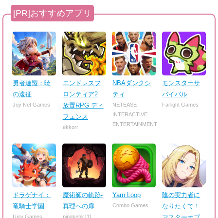
勇者連盟：暁
エンドレスフ
NBAダンクシ
モンスターサ
の遠征
ロンティア2
ティ
バイバル
Joy Net Games
放置RPG ディ
NETEASE
Farlight Games
INTERACTIVE
フェンス
ENTERTAINMENT
ekkorr
ドラゲナイ：
魔術師の軌跡-
Yarn Loop
陰の実力者に
竜騎士学園
真理への扉
Combo Games
なりたくて！
Ujoy Games
pingkehk111
マスターオブ