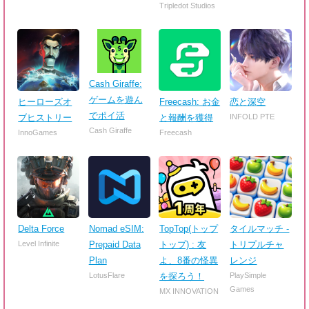
Tripledot Studios
Cash Giraffe:
ゲームを遊ん
ヒーローズオ
Freecash: お金
恋と深空
でポイ活
ブヒストリー
と報酬を獲得
INFOLD PTE
Cash Giraffe
InnoGames
Freecash
Delta Force
Nomad eSIM:
TopTop(トップ
タイルマッチ -
Level Infinite
Prepaid Data
トップ) : 友
トリプルチャ
Plan
よ、8番の怪異
レンジ
LotusFlare
を探ろう！
PlaySimple
Games
MX INNOVATION