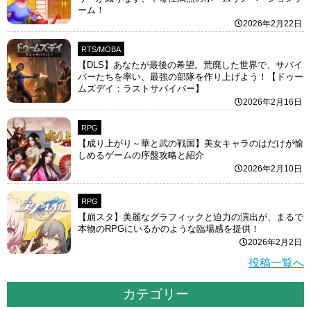
ーム！
2026年2月22日
RTS/MOBA
【DLS】あなたが最後の希望。荒廃した世界で、サバイ
バーたちを率い、最強の部隊を作り上げよう！【ドゥー
ムズデイ：ラストサバイバー】
2026年2月16日
RPG
【成り上がり～華と武の戦国】美女キャラのはだけが愉
しめるゲームの序盤攻略と紹介
2026年2月10日
RPG
【崩スタ】美麗なグラフィックと迫力の演出が、まるで
本物のRPGにいるかのような臨場感を提供！
2026年2月2日
投稿一覧へ
カテゴリー