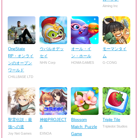
Aiming Inc
OneState
ウパルオデッ
オール・イ
モーマンタイ
RP・オンライ
セイ
ン・ホール
ム
ンのオープン
NHN Corp
HOMA GAMES
G-CONG
ワールド
CHILLBASE LTD
聖霊伝説：最
神姫PROJECT
Blossom
Triple Tile
強への道
A
Match: Puzzle
Tripledot Studios
Joy Net Games
EXNOA
Game