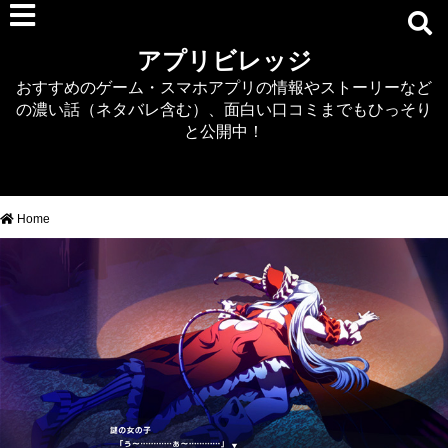
RPG
アプリビレッジ
マジカミ
おすすめのゲーム・スマホアプリの情報やストーリーなど
デタリキZ
の濃い話（ネタバレ含む）、面白い口コミまでもひっそり
アナザーエデン
と公開中！
プリンセスコネクト
EQエミュ
このファン（このすば）
Home
RTS/MOBA
アクション
シミュレーション
牧場婚活
DEAD OR ALIVE XVV
パズル/クイズ
ノベル