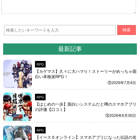
検索
最新記事
RPG
【カゲマス】久々に大ハマり！ストーリーがめっちゃ面
白い本格派RPG！
2026年7月4日
RPG
【はじめの一歩】面白いシステムだと噂のスマホアプリ
の評価【口コミ】
2026年6月30日
RPG
【イース６オンライン】スマホアプリになった伝説の名