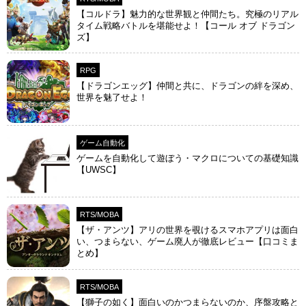
【コルドラ】魅力的な世界観と仲間たち。究極のリアル
タイム戦略バトルを堪能せよ！【コール オブ ドラゴン
ズ】
RPG
【ドラゴンエッグ】仲間と共に、ドラゴンの絆を深め、
世界を魅了せよ！
ゲーム自動化
ゲームを自動化して遊ぼう・マクロについての基礎知識
【UWSC】
RTS/MOBA
【ザ・アンツ】アリの世界を覗けるスマホアプリは面白
い、つまらない、ゲーム廃人が徹底レビュー【口コミま
とめ】
RTS/MOBA
【獅子の如く】面白いのかつまらないのか、序盤攻略と