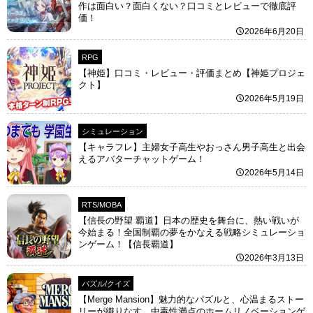
作は面白い？面白くない？口コミとレビューで徹底評
価！
2026年6月20日
RPG
【神姫】口コミ・レビュー・評価まとめ【神姫プロジェ
クト】
2026年5月19日
シミュレーション
【キャラフレ】主婦女子高生やおっさん男子高生と出会
えるアバターチャットゲーム！
2026年5月14日
RTS/MOBA
【信長の野望 覇道】日本の歴史を舞台に、熱い戦いが
今始まる！全国制覇の夢をかなえる戦略シミュレーショ
ンゲーム！【信長覇道】
2026年3月13日
パズル/クイズ
【Merge Mansion】魅力的なパズルと、心温まるストー
リーが織りなす、中毒性満点のホームリノベーションゲ