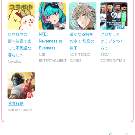
ロウロウの
NTE:
遙かなる時空
プロサッカー
郷〜箱庭で楽
Neverness to
の中で 龍宮の
クラブをつく
しむ不思議な
Everness
神子
ろう！
暮らし〜
N2E
KOEI TECMO
SEGA
ENTERTAINMENT
GAMES
CORPORATION
NovaStar
荒野行動
NetEase Games