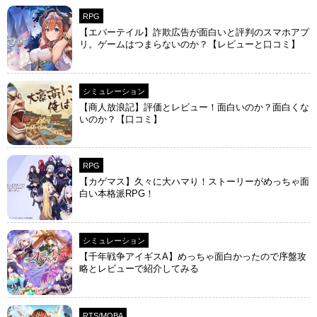
RPG
【エバーテイル】詐欺広告が面白いと評判のスマホアプ
リ。ゲームはつまらないのか？【レビューと口コミ】
シミュレーション
【商人放浪‪記】評価とレビュー！面白いのか？面白くな
いのか？【口コミ】
RPG
【カゲマス】久々に大ハマり！ストーリーがめっちゃ面
白い本格派RPG！
シミュレーション
【千年戦争アイギスA】めっちゃ面白かったので序盤攻
略とレビューで紹介してみる
RTS/MOBA