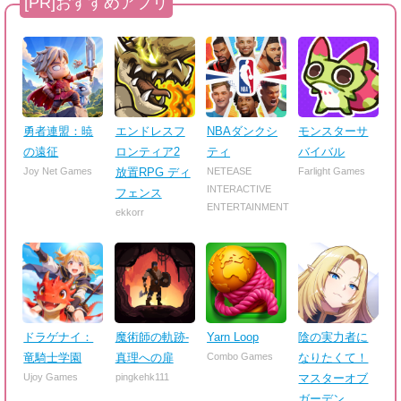
勇者連盟：暁
エンドレスフ
NBAダンクシ
モンスターサ
の遠征
ロンティア2
ティ
バイバル
Joy Net Games
放置RPG ディ
NETEASE
Farlight Games
INTERACTIVE
フェンス
ENTERTAINMENT
ekkorr
ドラゲナイ：
魔術師の軌跡-
Yarn Loop
陰の実力者に
竜騎士学園
真理への扉
Combo Games
なりたくて！
Ujoy Games
pingkehk111
マスターオブ
ガーデン