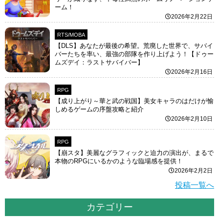
ーム！
2026年2月22日
RTS/MOBA
【DLS】あなたが最後の希望。荒廃した世界で、サバイ
バーたちを率い、最強の部隊を作り上げよう！【ドゥー
ムズデイ：ラストサバイバー】
2026年2月16日
RPG
【成り上がり～華と武の戦国】美女キャラのはだけが愉
しめるゲームの序盤攻略と紹介
2026年2月10日
RPG
【崩スタ】美麗なグラフィックと迫力の演出が、まるで
本物のRPGにいるかのような臨場感を提供！
2026年2月2日
投稿一覧へ
カテゴリー