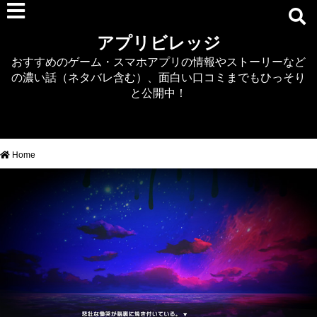
RPG
アプリビレッジ
マジカミ
おすすめのゲーム・スマホアプリの情報やストーリーなど
デタリキZ
の濃い話（ネタバレ含む）、面白い口コミまでもひっそり
アナザーエデン
と公開中！
プリンセスコネクト
EQエミュ
このファン（このすば）
Home
RTS/MOBA
アクション
シミュレーション
牧場婚活
DEAD OR ALIVE XVV
パズル/クイズ
ノベル