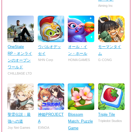
Aiming Inc
OneState
ウパルオデッ
オール・イ
モーマンタイ
RP・オンライ
セイ
ン・ホール
ム
ンのオープン
NHN Corp
HOMA GAMES
G-CONG
ワールド
CHILLBASE LTD
聖霊伝説：最
神姫PROJECT
Blossom
Triple Tile
強への道
A
Match: Puzzle
Tripledot Studios
Joy Net Games
EXNOA
Game