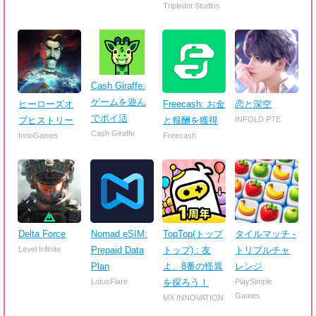
Tripledot Studios
Cash Giraffe:
ゲームを遊ん
ヒーローズオ
Freecash: お金
恋と深空
でポイ活
ブヒストリー
と報酬を獲得
INFOLD PTE
Cash Giraffe
InnoGames
Freecash
Delta Force
Nomad eSIM:
TopTop(トップ
タイルマッチ -
Level Infinite
Prepaid Data
トップ) : 友
トリプルチャ
Plan
よ、8番の怪異
レンジ
LotusFlare
を探ろう！
PlaySimple
Games
MX INNOVATION