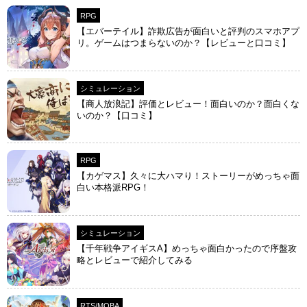
RPG
【エバーテイル】詐欺広告が面白いと評判のスマホアプ
リ。ゲームはつまらないのか？【レビューと口コミ】
シミュレーション
【商人放浪‪記】評価とレビュー！面白いのか？面白くな
いのか？【口コミ】
RPG
【カゲマス】久々に大ハマり！ストーリーがめっちゃ面
白い本格派RPG！
シミュレーション
【千年戦争アイギスA】めっちゃ面白かったので序盤攻
略とレビューで紹介してみる
RTS/MOBA