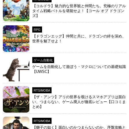
【コルドラ】魅力的な世界観と仲間たち。究極のリアル
タイム戦略バトルを堪能せよ！【コール オブ ドラゴン
ズ】
RPG
【ドラゴンエッグ】仲間と共に、ドラゴンの絆を深め、
世界を魅了せよ！
ゲーム自動化
ゲームを自動化して遊ぼう・マクロについての基礎知識
【UWSC】
RTS/MOBA
【ザ・アンツ】アリの世界を覗けるスマホアプリは面白
い、つまらない、ゲーム廃人が徹底レビュー【口コミま
とめ】
RTS/MOBA
【獅子の如く】面白いのかつまらないのか、序盤攻略と