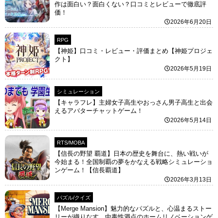
作は面白い？面白くない？口コミとレビューで徹底評
価！
2026年6月20日
RPG
【神姫】口コミ・レビュー・評価まとめ【神姫プロジェ
クト】
2026年5月19日
シミュレーション
【キャラフレ】主婦女子高生やおっさん男子高生と出会
えるアバターチャットゲーム！
2026年5月14日
RTS/MOBA
【信長の野望 覇道】日本の歴史を舞台に、熱い戦いが
今始まる！全国制覇の夢をかなえる戦略シミュレーショ
ンゲーム！【信長覇道】
2026年3月13日
パズル/クイズ
【Merge Mansion】魅力的なパズルと、心温まるストー
リーが織りなす、中毒性満点のホームリノベーションゲ