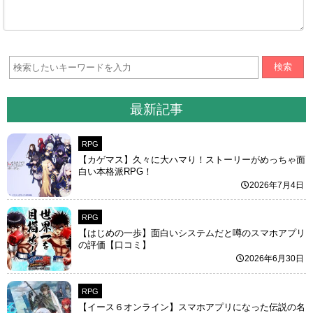
検索
最新記事
RPG
【カゲマス】久々に大ハマり！ストーリーがめっちゃ面
白い本格派RPG！
2026年7月4日
RPG
【はじめの一歩】面白いシステムだと噂のスマホアプリ
の評価【口コミ】
2026年6月30日
RPG
【イース６オンライン】スマホアプリになった伝説の名