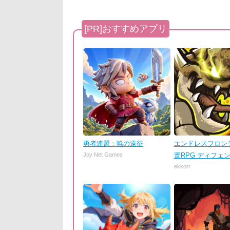
勇者連盟：暁の遠征
エンドレスフロンテ
Joy Net Games
置RPG ディフェ
ekkorr