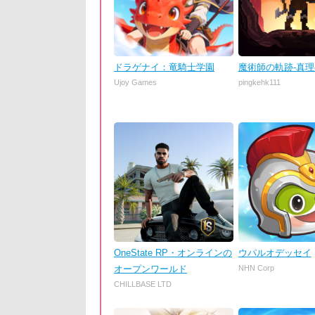
ドラゲナイ：竜騎士学園
魔術師の軌跡-真
Ujoy Games
pingkehk111
OneState RP・オンラインの
ウパルオデッセイ
オープンワールド
NHN Corp
CHILLBASE LTD