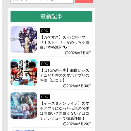
最新記事
RPG
【カゲマス】久々に大ハマ
り！ストーリーがめっちゃ面
白い本格派RPG！
2026年7月4日
RPG
【はじめの一歩】面白いシス
テムだと噂のスマホアプリの
評価【口コミ】
2026年6月30日
RPG
【イース６オンライン】スマ
ホアプリになった伝説の名作
は面白い？面白くない？口コ
ミとレビューで徹底評価！
2026年6月20日