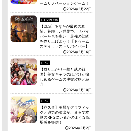
ームリノベーションゲーム！
2026年2月22日
RTS/MOBA
【DLS】あなたが最後の希
望。荒廃した世界で、サバイ
バーたちを率い、最強の部隊
を作り上げよう！【ドゥーム
ズデイ：ラストサバイバー】
2026年2月16日
RPG
【成り上がり～華と武の戦
国】美女キャラのはだけが愉
しめるゲームの序盤攻略と紹
介
2026年2月10日
RPG
【崩スタ】美麗なグラフィッ
クと迫力の演出が、まるで本
物のRPGにいるかのような臨
場感を提供！
2026年2月2日