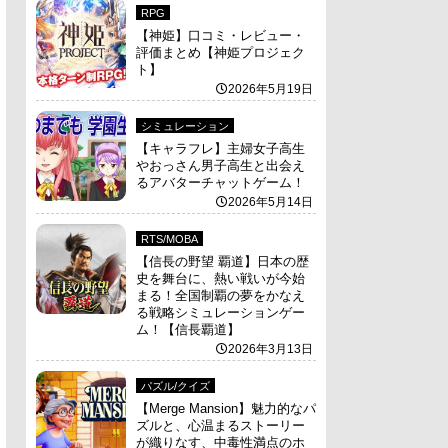
RPG
【神姫】口コミ・レビュー・
評価まとめ【神姫プロジェク
ト】
2026年5月19日
シミュレーション
【キャラフレ】主婦女子高生
やおっさん男子高生と出会え
るアバターチャットゲーム！
2026年5月14日
RTS/MOBA
【信長の野望 覇道】日本の歴
史を舞台に、熱い戦いが今始
まる！全国制覇の夢をかなえ
る戦略シミュレーションゲー
ム！【信長覇道】
2026年3月13日
パズル/クイズ
【Merge Mansion】魅力的なパ
ズルと、心温まるストーリー
が織りなす、中毒性満点のホ