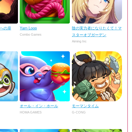
理への扉
Yarn Loop
陰の実力者になりたくて！マ
Combo Games
スターオブガーデン
Aiming Inc
オール・イン・ホール
モーマンタイム
HOMA GAMES
G-CONG