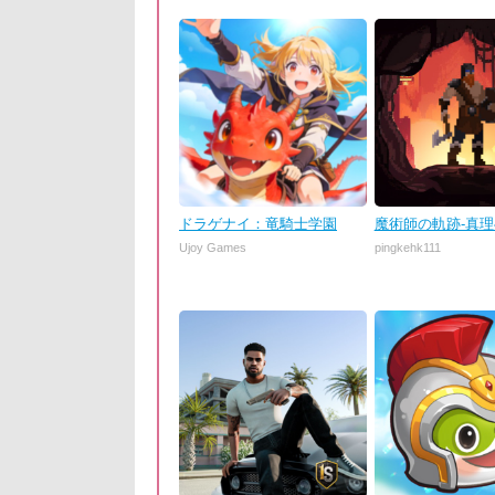
ドラゲナイ：竜騎士学園
魔術師の軌跡-真
Ujoy Games
pingkehk111