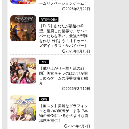
ームリノベーションゲーム！
2026年2月22日
RTS/MOBA
【DLS】あなたが最後の希
望。荒廃した世界で、サバイ
バーたちを率い、最強の部隊
を作り上げよう！【ドゥーム
ズデイ：ラストサバイバー】
2026年2月16日
RPG
【成り上がり～華と武の戦
国】美女キャラのはだけが愉
しめるゲームの序盤攻略と紹
介
2026年2月10日
RPG
【崩スタ】美麗なグラフィッ
クと迫力の演出が、まるで本
物のRPGにいるかのような臨
場感を提供！
2026年2月2日