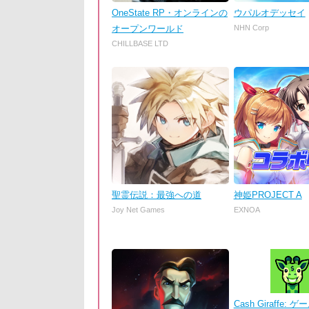
OneState RP・オンラインの
ウパルオデッセイ
オープンワールド
NHN Corp
CHILLBASE LTD
聖霊伝説：最強への道
神姫PROJECT A
Joy Net Games
EXNOA
Cash Giraffe: