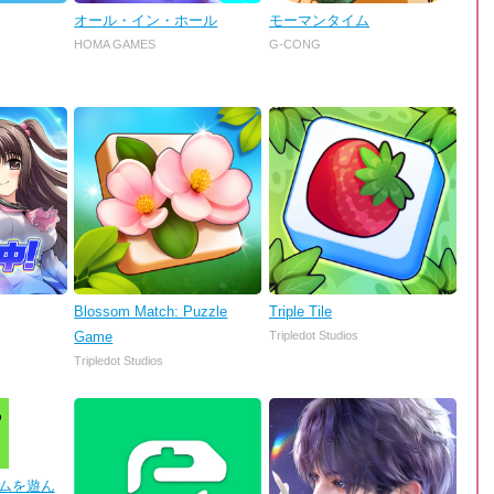
オール・イン・ホール
モーマンタイム
HOMA GAMES
G-CONG
Blossom Match: Puzzle
Triple Tile
Game
Tripledot Studios
Tripledot Studios
 ゲームを遊ん