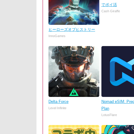
でポイ活
Cash Giraffe
ヒーローズオブヒストリー
InnoGames
Delta Force
Nomad eSIM: Prep
Level Infinite
Plan
LotusFlare