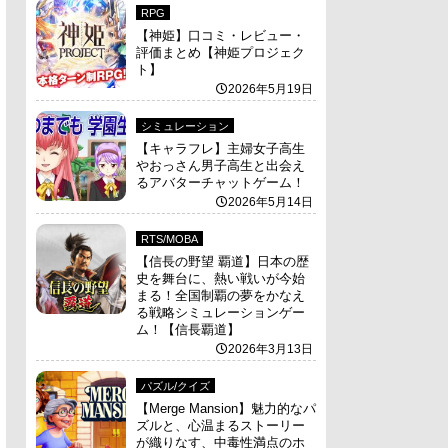
RPG
【神姫】口コミ・レビュー・
評価まとめ【神姫プロジェク
ト】
2026年5月19日
シミュレーション
【キャラフレ】主婦女子高生
やおっさん男子高生と出会え
るアバターチャットゲーム！
2026年5月14日
RTS/MOBA
【信長の野望 覇道】日本の歴
史を舞台に、熱い戦いが今始
まる！全国制覇の夢をかなえ
る戦略シミュレーションゲー
ム！【信長覇道】
2026年3月13日
パズル/クイズ
【Merge Mansion】魅力的なパ
ズルと、心温まるストーリー
が織りなす、中毒性満点のホ