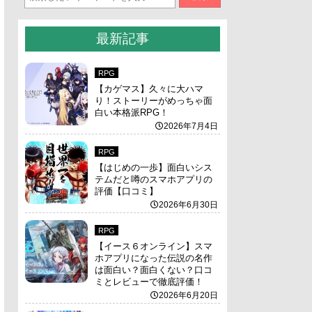
最新記事
RPG
【カゲマス】久々に大ハマ
り！ストーリーがめっちゃ面
白い本格派RPG！
2026年7月4日
RPG
【はじめの一歩】面白いシス
テムだと噂のスマホアプリの
評価【口コミ】
2026年6月30日
RPG
【イース６オンライン】スマ
ホアプリになった伝説の名作
は面白い？面白くない？口コ
ミとレビューで徹底評価！
2026年6月20日