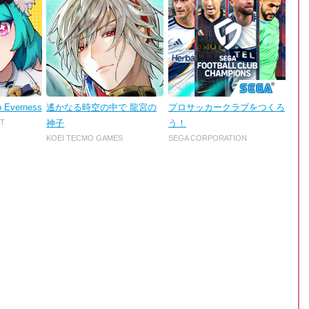
o Everness
遙かなる時空の中で 龍宮の
プロサッカークラブをつくろ
T
神子
う！
KOEI TECMO GAMES
SEGA CORPORATION