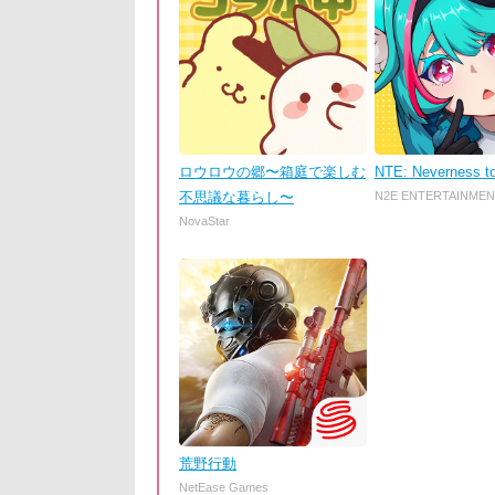
ロウロウの郷〜箱庭で楽しむ
NTE: Neverness t
不思議な暮らし〜
N2E ENTERTAINMEN
NovaStar
荒野行動
NetEase Games