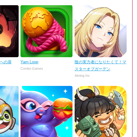
理への扉
Yarn Loop
陰の実力者になりたくて！マ
Combo Games
スターオブガーデン
Aiming Inc