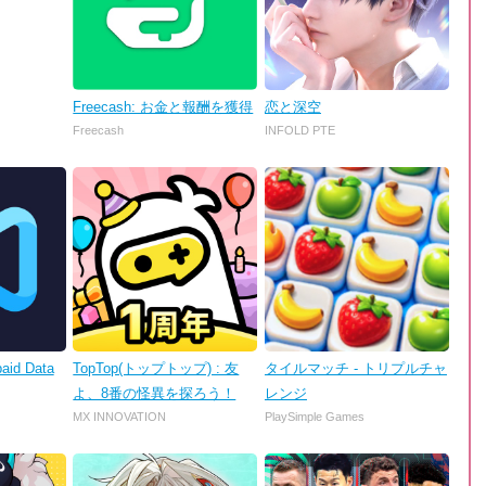
Freecash: お金と報酬を獲得
恋と深空
Freecash
INFOLD PTE
aid Data
TopTop(トップトップ) : 友
タイルマッチ - トリプルチャ
よ、8番の怪異を探ろう！
レンジ
MX INNOVATION
PlaySimple Games