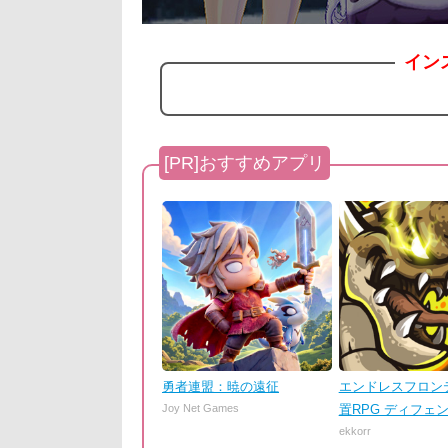
イン
勇者連盟：暁の遠征
エンドレスフロンテ
Joy Net Games
置RPG ディフェ
ekkorr