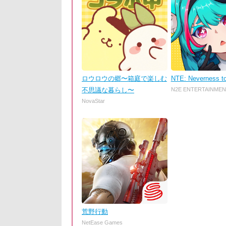
ロウロウの郷〜箱庭で楽しむ
NTE: Neverness t
不思議な暮らし〜
N2E ENTERTAINMEN
NovaStar
荒野行動
NetEase Games