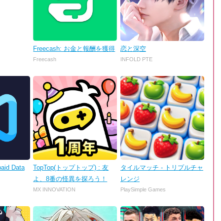
Freecash: お金と報酬を獲得
恋と深空
Freecash
INFOLD PTE
aid Data
TopTop(トップトップ) : 友
タイルマッチ - トリプルチャ
よ、8番の怪異を探ろう！
レンジ
MX INNOVATION
PlaySimple Games