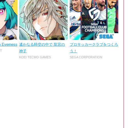
o Everness
遙かなる時空の中で 龍宮の
プロサッカークラブをつくろ
T
神子
う！
KOEI TECMO GAMES
SEGA CORPORATION