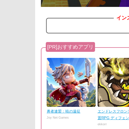
イン
勇者連盟：暁の遠征
エンドレスフロンテ
Joy Net Games
置RPG ディフェ
ekkorr