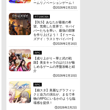
ームリノベーションゲーム！
2026年2月22日
RTS/MOBA
【DLS】あなたが最後の希
望。荒廃した世界で、サバイ
バーたちを率い、最強の部隊
を作り上げよう！【ドゥーム
ズデイ：ラストサバイバー】
2026年2月16日
RPG
【成り上がり～華と武の戦
国】美女キャラのはだけが愉
しめるゲームの序盤攻略と紹
介
2026年2月10日
RPG
【崩スタ】美麗なグラフィッ
クと迫力の演出が、まるで本
物のRPGにいるかのような臨
場感を提供！
2026年2月2日