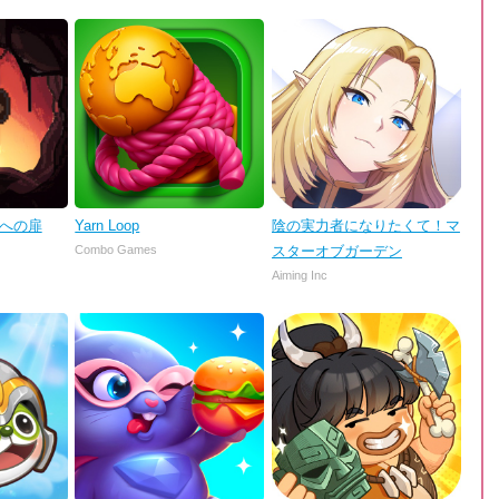
理への扉
Yarn Loop
陰の実力者になりたくて！マ
Combo Games
スターオブガーデン
Aiming Inc