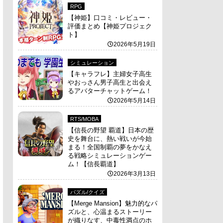
RPG
【神姫】口コミ・レビュー・
評価まとめ【神姫プロジェク
ト】
2026年5月19日
シミュレーション
【キャラフレ】主婦女子高生
やおっさん男子高生と出会え
るアバターチャットゲーム！
2026年5月14日
RTS/MOBA
【信長の野望 覇道】日本の歴
史を舞台に、熱い戦いが今始
まる！全国制覇の夢をかなえ
る戦略シミュレーションゲー
ム！【信長覇道】
2026年3月13日
パズル/クイズ
【Merge Mansion】魅力的なパ
ズルと、心温まるストーリー
が織りなす、中毒性満点のホ