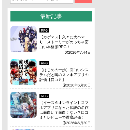
最新記事
RPG
【カゲマス】久々に大ハマ
り！ストーリーがめっちゃ面
白い本格派RPG！
2026年7月4日
RPG
【はじめの一歩】面白いシス
テムだと噂のスマホアプリの
評価【口コミ】
2026年6月30日
RPG
【イース６オンライン】スマ
ホアプリになった伝説の名作
は面白い？面白くない？口コ
ミとレビューで徹底評価！
2026年6月20日