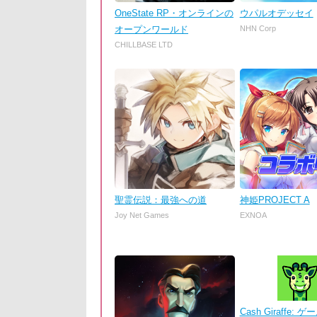
OneState RP・オンラインの
ウパルオデッセイ
オープンワールド
NHN Corp
CHILLBASE LTD
聖霊伝説：最強への道
神姫PROJECT A
Joy Net Games
EXNOA
Cash Giraffe: