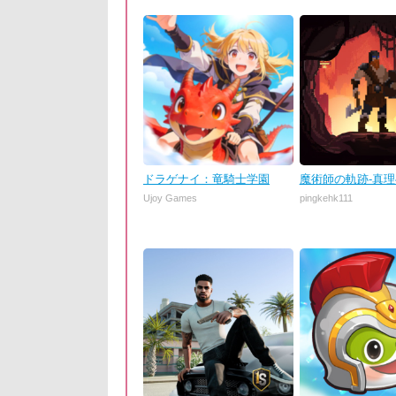
ドラゲナイ：竜騎士学園
魔術師の軌跡-真
Ujoy Games
pingkehk111