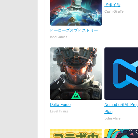
でポイ活
Cash Giraffe
ヒーローズオブヒストリー
InnoGames
Delta Force
Nomad eSIM: Prep
Level Infinite
Plan
LotusFlare