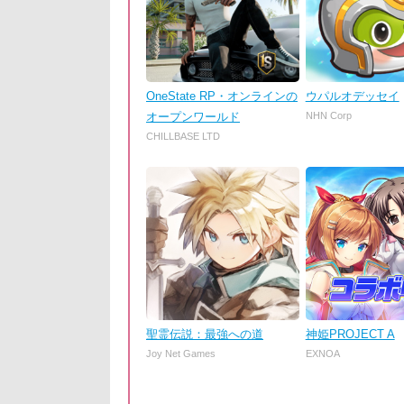
OneState RP・オンラインの
ウパルオデッセイ
オープンワールド
NHN Corp
CHILLBASE LTD
聖霊伝説：最強への道
神姫PROJECT A
Joy Net Games
EXNOA