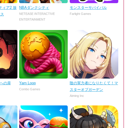
ィア2 放
NBAダンクシティ
モンスターサバイバル
ンス
NETEASE INTERACTIVE
Farlight Games
ENTERTAINMENT
理への扉
Yarn Loop
陰の実力者になりたくて！マ
Combo Games
スターオブガーデン
Aiming Inc