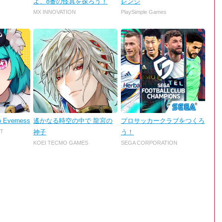
よ、8番の怪異を探ろう！
レンジ
MX INNOVATION
PlaySimple Games
o Everness
遙かなる時空の中で 龍宮の
プロサッカークラブをつくろ
T
神子
う！
KOEI TECMO GAMES
SEGA CORPORATION