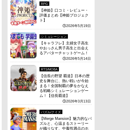
RPG
【神姫】口コミ・レビュー・
評価まとめ【神姫プロジェク
ト】
2026年5月19日
シミュレーション
【キャラフレ】主婦女子高生
やおっさん男子高生と出会え
るアバターチャットゲーム！
2026年5月14日
RTS/MOBA
【信長の野望 覇道】日本の歴
史を舞台に、熱い戦いが今始
まる！全国制覇の夢をかなえ
る戦略シミュレーションゲー
ム！【信長覇道】
2026年3月13日
パズル/クイズ
【Merge Mansion】魅力的なパ
ズルと、心温まるストーリー
が織りなす、中毒性満点のホ