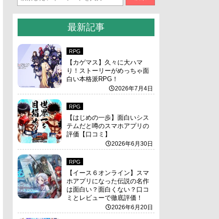
最新記事
RPG
【カゲマス】久々に大ハマ
り！ストーリーがめっちゃ面
白い本格派RPG！
2026年7月4日
RPG
【はじめの一歩】面白いシス
テムだと噂のスマホアプリの
評価【口コミ】
2026年6月30日
RPG
【イース６オンライン】スマ
ホアプリになった伝説の名作
は面白い？面白くない？口コ
ミとレビューで徹底評価！
2026年6月20日