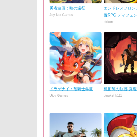
勇者連盟：暁の遠征
エンドレスフロンテ
Joy Net Games
置RPG ディフェ
ekkorr
ドラゲナイ：竜騎士学園
魔術師の軌跡-真
Ujoy Games
pingkehk111