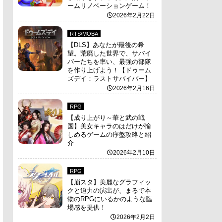
ームリノベーションゲーム！
2026年2月22日
RTS/MOBA
【DLS】あなたが最後の希
望。荒廃した世界で、サバイ
バーたちを率い、最強の部隊
を作り上げよう！【ドゥーム
ズデイ：ラストサバイバー】
2026年2月16日
RPG
【成り上がり～華と武の戦
国】美女キャラのはだけが愉
しめるゲームの序盤攻略と紹
介
2026年2月10日
RPG
【崩スタ】美麗なグラフィッ
クと迫力の演出が、まるで本
物のRPGにいるかのような臨
場感を提供！
2026年2月2日