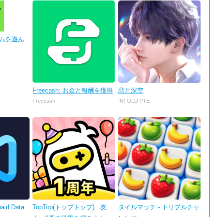
 ゲームを遊ん
Freecash: お金と報酬を獲得
恋と深空
Freecash
INFOLD PTE
aid Data
TopTop(トップトップ) : 友
タイルマッチ - トリプルチャ