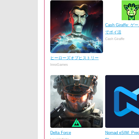
Cash Giraffe:
でポイ活
Cash Giraffe
ヒーローズオブヒストリー
InnoGames
Delta Force
Nomad eSIM: Prep