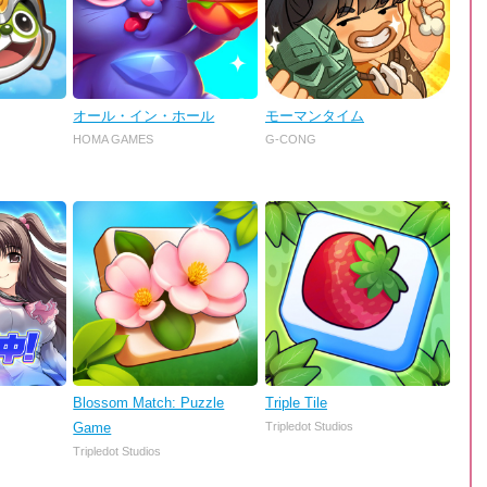
オール・イン・ホール
モーマンタイム
HOMA GAMES
G-CONG
Blossom Match: Puzzle
Triple Tile
Game
Tripledot Studios
Tripledot Studios