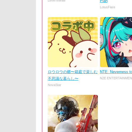
Level Infinite
Plan
LotusFlare
ロウロウの郷〜箱庭で楽しむ
NTE: Neverness t
不思議な暮らし〜
N2E ENTERTAINMEN
NovaStar