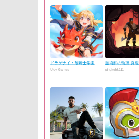
ドラゲナイ：竜騎士学園
魔術師の軌跡-真
Ujoy Games
pingkehk111