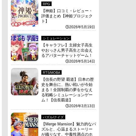
RPG
【神姫】口コミ・レビュー・
評価まとめ【神姫プロジェク
ト】
2026年5月19日
シミュレーション
【キャラフレ】主婦女子高生
やおっさん男子高生と出会え
るアバターチャットゲーム！
2026年5月14日
RTS/MOBA
【信長の野望 覇道】日本の歴
史を舞台に、熱い戦いが今始
まる！全国制覇の夢をかなえ
る戦略シミュレーションゲー
ム！【信長覇道】
2026年3月13日
パズル/クイズ
【Merge Mansion】魅力的なパ
ズルと、心温まるストーリー
が織りなす、中毒性満点のホ