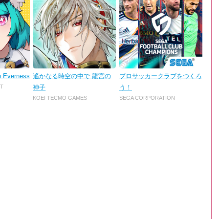
o Everness
遙かなる時空の中で 龍宮の
プロサッカークラブをつくろ
T
神子
う！
KOEI TECMO GAMES
SEGA CORPORATION