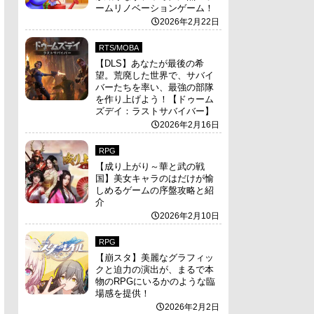
ームリノベーションゲーム！
2026年2月22日
RTS/MOBA
【DLS】あなたが最後の希
望。荒廃した世界で、サバイ
バーたちを率い、最強の部隊
を作り上げよう！【ドゥーム
ズデイ：ラストサバイバー】
2026年2月16日
RPG
【成り上がり～華と武の戦
国】美女キャラのはだけが愉
しめるゲームの序盤攻略と紹
介
2026年2月10日
RPG
【崩スタ】美麗なグラフィッ
クと迫力の演出が、まるで本
物のRPGにいるかのような臨
場感を提供！
2026年2月2日