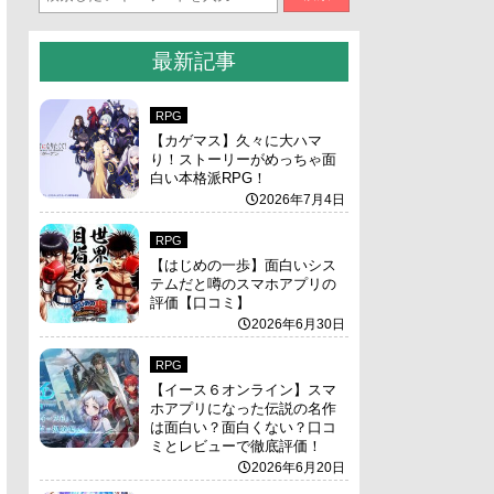
最新記事
RPG
【カゲマス】久々に大ハマ
り！ストーリーがめっちゃ面
白い本格派RPG！
2026年7月4日
RPG
【はじめの一歩】面白いシス
テムだと噂のスマホアプリの
評価【口コミ】
2026年6月30日
RPG
【イース６オンライン】スマ
ホアプリになった伝説の名作
は面白い？面白くない？口コ
ミとレビューで徹底評価！
2026年6月20日