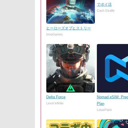
でポイ活
Cash Giraffe
ヒーローズオブヒストリー
InnoGames
Delta Force
Nomad eSIM: Prep
Level Infinite
Plan
LotusFlare