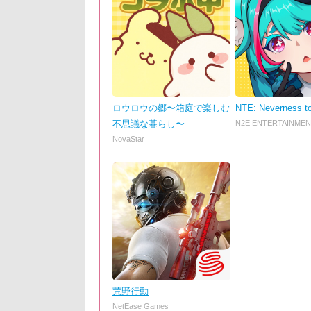
ロウロウの郷〜箱庭で楽しむ
NTE: Neverness t
不思議な暮らし〜
N2E ENTERTAINMEN
NovaStar
荒野行動
NetEase Games