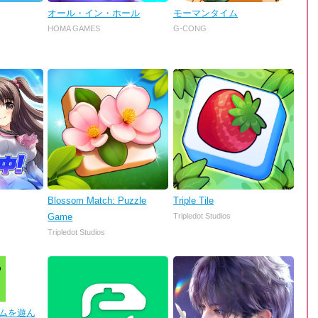
オール・イン・ホール
モーマンタイム
HOMA GAMES
G-CONG
Blossom Match: Puzzle
Triple Tile
Game
Tripledot Studios
Tripledot Studios
 ゲームを遊ん