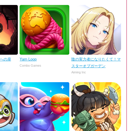
理への扉
Yarn Loop
陰の実力者になりたくて！マ
Combo Games
スターオブガーデン
Aiming Inc