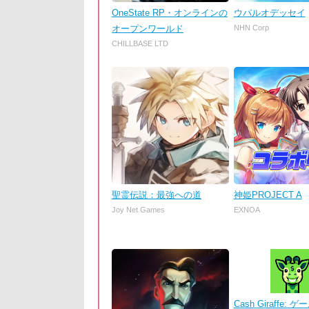
OneState RP・オンラインの
ウパルオデッセイ
オープンワールド
NHN Corp
CHILLBASE LTD
聖霊伝説：最強への道
神姫PROJECT A
Joy Net Games
EXNOA
Cash Giraffe: