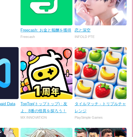
Freecash: お金と報酬を獲得
恋と深空
Freecash
INFOLD PTE
aid Data
TopTop(トップトップ) : 友
タイルマッチ - トリプルチャ
よ、8番の怪異を探ろう！
レンジ
MX INNOVATION
PlaySimple Games