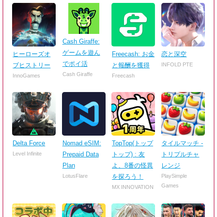
Cash Giraffe:
ゲームを遊ん
ヒーローズオ
Freecash: お金
恋と深空
でポイ活
ブヒストリー
と報酬を獲得
INFOLD PTE
Cash Giraffe
InnoGames
Freecash
Delta Force
Nomad eSIM:
TopTop(トップ
タイルマッチ -
Level Infinite
Prepaid Data
トップ) : 友
トリプルチャ
Plan
よ、8番の怪異
レンジ
LotusFlare
を探ろう！
PlaySimple
Games
MX INNOVATION