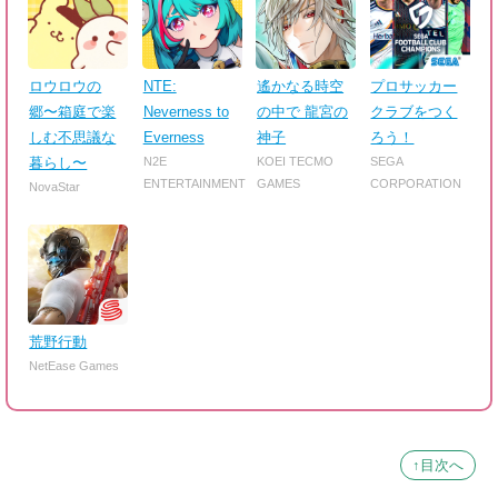
ロウロウの
NTE:
遙かなる時空
プロサッカー
郷〜箱庭で楽
Neverness to
の中で 龍宮の
クラブをつく
しむ不思議な
Everness
神子
ろう！
暮らし〜
N2E
KOEI TECMO
SEGA
ENTERTAINMENT
GAMES
CORPORATION
NovaStar
荒野行動
NetEase Games
↑目次へ