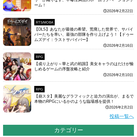
ーム！
2026年2月22日
RTS/MOBA
【DLS】あなたが最後の希望。荒廃した世界で、サバイ
バーたちを率い、最強の部隊を作り上げよう！【ドゥー
ムズデイ：ラストサバイバー】
2026年2月16日
RPG
【成り上がり～華と武の戦国】美女キャラのはだけが愉
しめるゲームの序盤攻略と紹介
2026年2月10日
RPG
【崩スタ】美麗なグラフィックと迫力の演出が、まるで
本物のRPGにいるかのような臨場感を提供！
2026年2月2日
投稿一覧へ
カテゴリー