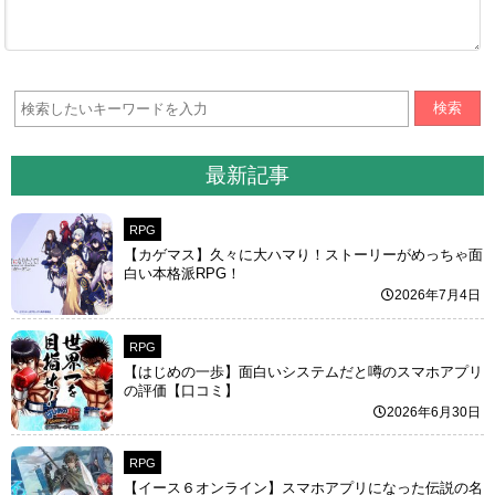
検索
最新記事
RPG
【カゲマス】久々に大ハマり！ストーリーがめっちゃ面
白い本格派RPG！
2026年7月4日
RPG
【はじめの一歩】面白いシステムだと噂のスマホアプリ
の評価【口コミ】
2026年6月30日
RPG
【イース６オンライン】スマホアプリになった伝説の名