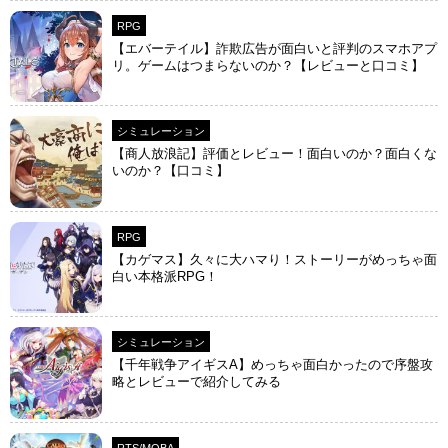
RPG
【エバーテイル】詐欺広告が面白いと評判のスマホアプ
リ。ゲームはつまらないのか？【レビューと口コミ】
シミュレーション
【商人放浪‪記】評価とレビュー！面白いのか？面白くな
いのか？【口コミ】
RPG
【カゲマス】久々に大ハマり！ストーリーがめっちゃ面
白い本格派RPG！
シミュレーション
【千年戦争アイギスA】めっちゃ面白かったので序盤攻
略とレビューで紹介してみる
RTS/MOBA