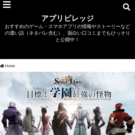
RPG
アプリビレッジ
マジカミ
おすすめのゲーム・スマホアプリの情報やストーリーなど
デタリキZ
の濃い話（ネタバレ含む）、面白い口コミまでもひっそり
アナザーエデン
と公開中！
プリンセスコネクト
EQエミュ
このファン（このすば）
Home
RTS/MOBA
アクション
シミュレーション
牧場婚活
DEAD OR ALIVE XVV
パズル/クイズ
ノベル