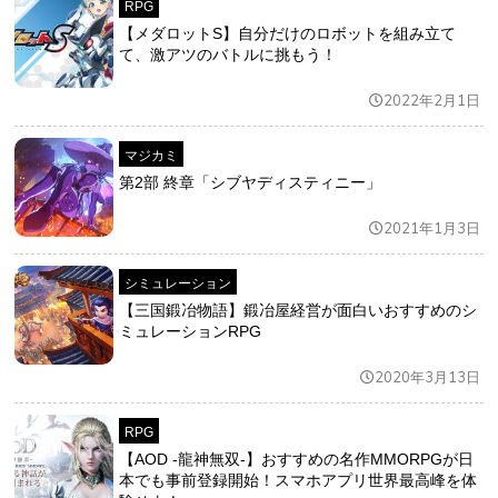
RPG
【メダロットS】自分だけのロボットを組み立て
て、激アツのバトルに挑もう！
2022年2月1日
マジカミ
第2部 終章「シブヤディスティニー」
2021年1月3日
シミュレーション
【三国鍛冶物語】鍛冶屋経営が面白いおすすめのシ
ミュレーションRPG
2020年3月13日
RPG
【AOD -龍神無双-】おすすめの名作MMORPGが日
本でも事前登録開始！スマホアプリ世界最高峰を体