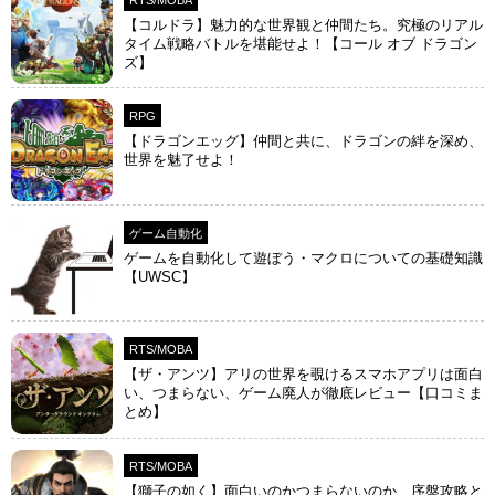
【コルドラ】魅力的な世界観と仲間たち。究極のリアル
タイム戦略バトルを堪能せよ！【コール オブ ドラゴン
ズ】
RPG
【ドラゴンエッグ】仲間と共に、ドラゴンの絆を深め、
世界を魅了せよ！
ゲーム自動化
ゲームを自動化して遊ぼう・マクロについての基礎知識
【UWSC】
RTS/MOBA
【ザ・アンツ】アリの世界を覗けるスマホアプリは面白
い、つまらない、ゲーム廃人が徹底レビュー【口コミま
とめ】
RTS/MOBA
【獅子の如く】面白いのかつまらないのか、序盤攻略と