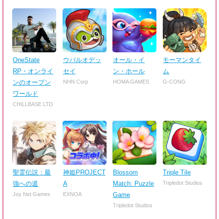
OneState
ウパルオデッ
オール・イ
モーマンタイ
RP・オンライ
セイ
ン・ホール
ム
ンのオープン
NHN Corp
HOMA GAMES
G-CONG
ワールド
CHILLBASE LTD
聖霊伝説：最
神姫PROJECT
Blossom
Triple Tile
強への道
A
Match: Puzzle
Tripledot Studios
Joy Net Games
EXNOA
Game
Tripledot Studios