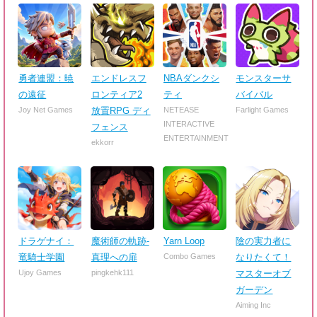
勇者連盟：暁
エンドレスフ
NBAダンクシ
モンスターサ
の遠征
ロンティア2
ティ
バイバル
Joy Net Games
放置RPG ディ
NETEASE
Farlight Games
INTERACTIVE
フェンス
ENTERTAINMENT
ekkorr
ドラゲナイ：
魔術師の軌跡-
Yarn Loop
陰の実力者に
竜騎士学園
真理への扉
Combo Games
なりたくて！
Ujoy Games
pingkehk111
マスターオブ
ガーデン
Aiming Inc