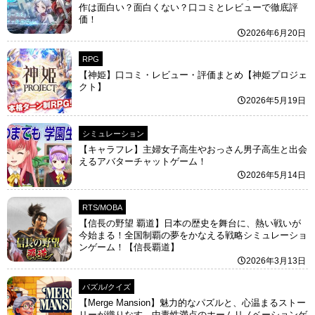
作は面白い？面白くない？口コミとレビューで徹底評
価！
2026年6月20日
RPG
【神姫】口コミ・レビュー・評価まとめ【神姫プロジェ
クト】
2026年5月19日
シミュレーション
【キャラフレ】主婦女子高生やおっさん男子高生と出会
えるアバターチャットゲーム！
2026年5月14日
RTS/MOBA
【信長の野望 覇道】日本の歴史を舞台に、熱い戦いが
今始まる！全国制覇の夢をかなえる戦略シミュレーショ
ンゲーム！【信長覇道】
2026年3月13日
パズル/クイズ
【Merge Mansion】魅力的なパズルと、心温まるストー
リーが織りなす、中毒性満点のホームリノベーションゲ