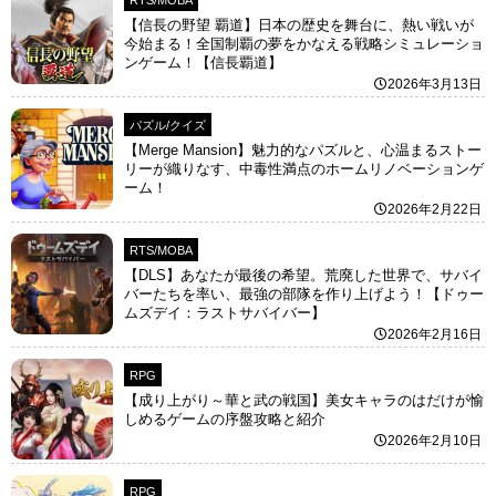
【信長の野望 覇道】日本の歴史を舞台に、熱い戦いが
今始まる！全国制覇の夢をかなえる戦略シミュレーショ
ンゲーム！【信長覇道】
2026年3月13日
パズル/クイズ
【Merge Mansion】魅力的なパズルと、心温まるストー
リーが織りなす、中毒性満点のホームリノベーションゲ
ーム！
2026年2月22日
RTS/MOBA
【DLS】あなたが最後の希望。荒廃した世界で、サバイ
バーたちを率い、最強の部隊を作り上げよう！【ドゥー
ムズデイ：ラストサバイバー】
2026年2月16日
RPG
【成り上がり～華と武の戦国】美女キャラのはだけが愉
しめるゲームの序盤攻略と紹介
2026年2月10日
RPG