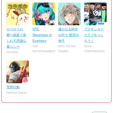
ロウロウの
NTE:
遙かなる時空
プロサッカー
郷〜箱庭で楽
Neverness to
の中で 龍宮の
クラブをつく
しむ不思議な
Everness
神子
ろう！
暮らし〜
N2E
KOEI TECMO
SEGA
ENTERTAINMENT
GAMES
CORPORATION
NovaStar
荒野行動
NetEase Games