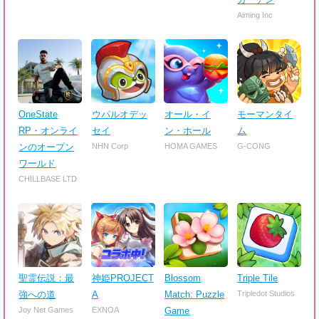
Aiming Inc
OneState
ウパルオデッ
オール・イ
モーマンタイ
RP・オンライ
セイ
ン・ホール
ム
ンのオープン
NHN Corp
HOMA GAMES
G-CONG
ワールド
CHILLBASE LTD
聖霊伝説：最
神姫PROJECT
Blossom
Triple Tile
強への道
A
Match: Puzzle
Tripledot Studios
Joy Net Games
EXNOA
Game