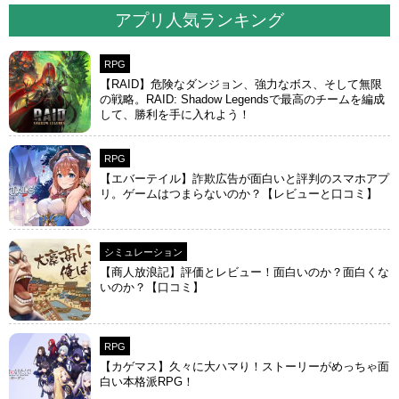
アプリ人気ランキング
RPG
【RAID】危険なダンジョン、強力なボス、そして無限
の戦略。RAID: Shadow Legendsで最高のチームを編成
して、勝利を手に入れよう！
RPG
【エバーテイル】詐欺広告が面白いと評判のスマホアプ
リ。ゲームはつまらないのか？【レビューと口コミ】
シミュレーション
【商人放浪‪記】評価とレビュー！面白いのか？面白くな
いのか？【口コミ】
RPG
【カゲマス】久々に大ハマり！ストーリーがめっちゃ面
白い本格派RPG！