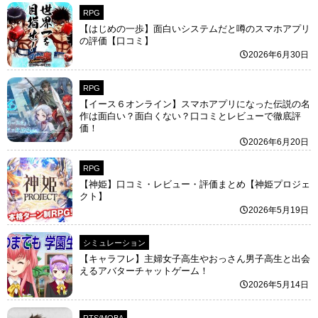
RPG
【はじめの一歩】面白いシステムだと噂のスマホアプリ
の評価【口コミ】
2026年6月30日
RPG
【イース６オンライン】スマホアプリになった伝説の名
作は面白い？面白くない？口コミとレビューで徹底評
価！
2026年6月20日
RPG
【神姫】口コミ・レビュー・評価まとめ【神姫プロジェ
クト】
2026年5月19日
シミュレーション
【キャラフレ】主婦女子高生やおっさん男子高生と出会
えるアバターチャットゲーム！
2026年5月14日
RTS/MOBA