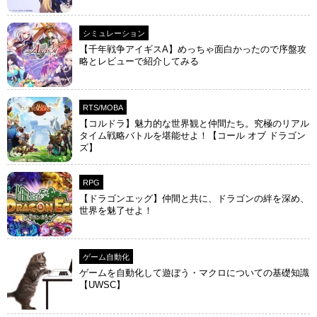
シミュレーション
【千年戦争アイギスA】めっちゃ面白かったので序盤攻
略とレビューで紹介してみる
RTS/MOBA
【コルドラ】魅力的な世界観と仲間たち。究極のリアル
タイム戦略バトルを堪能せよ！【コール オブ ドラゴン
ズ】
RPG
【ドラゴンエッグ】仲間と共に、ドラゴンの絆を深め、
世界を魅了せよ！
ゲーム自動化
ゲームを自動化して遊ぼう・マクロについての基礎知識
【UWSC】