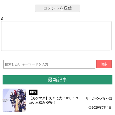
Δ
検索
最新記事
RPG
【カゲマス】久々に大ハマり！ストーリーがめっちゃ面
白い本格派RPG！
2026年7月4日