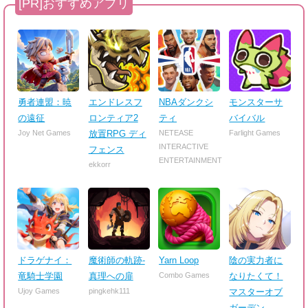
勇者連盟：暁
エンドレスフ
NBAダンクシ
モンスターサ
の遠征
ロンティア2
ティ
バイバル
Joy Net Games
放置RPG ディ
NETEASE
Farlight Games
INTERACTIVE
フェンス
ENTERTAINMENT
ekkorr
ドラゲナイ：
魔術師の軌跡-
Yarn Loop
陰の実力者に
竜騎士学園
真理への扉
Combo Games
なりたくて！
Ujoy Games
pingkehk111
マスターオブ
ガーデン