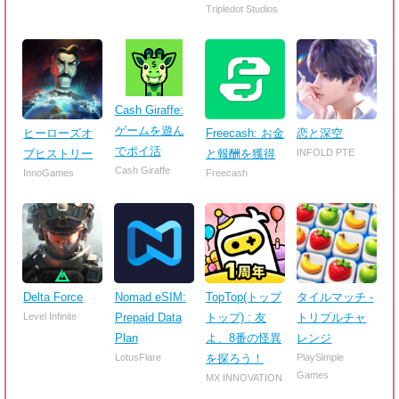
Tripledot Studios
Cash Giraffe:
ゲームを遊ん
ヒーローズオ
Freecash: お金
恋と深空
でポイ活
ブヒストリー
と報酬を獲得
INFOLD PTE
Cash Giraffe
InnoGames
Freecash
Delta Force
Nomad eSIM:
TopTop(トップ
タイルマッチ -
Level Infinite
Prepaid Data
トップ) : 友
トリプルチャ
Plan
よ、8番の怪異
レンジ
LotusFlare
を探ろう！
PlaySimple
Games
MX INNOVATION