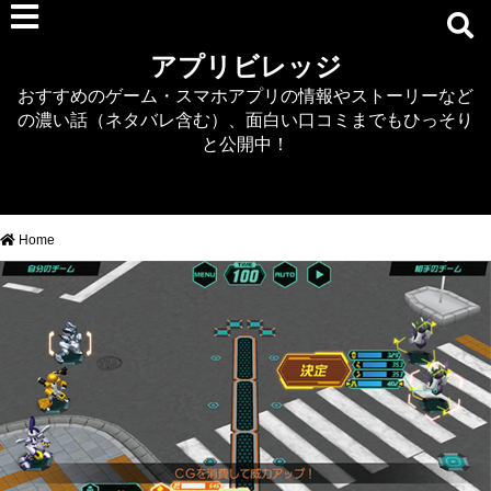
RPG
アプリビレッジ
マジカミ
おすすめのゲーム・スマホアプリの情報やストーリーなど
デタリキZ
の濃い話（ネタバレ含む）、面白い口コミまでもひっそり
アナザーエデン
と公開中！
プリンセスコネクト
EQエミュ
このファン（このすば）
Home
RTS/MOBA
アクション
シミュレーション
牧場婚活
DEAD OR ALIVE XVV
パズル/クイズ
ノベル