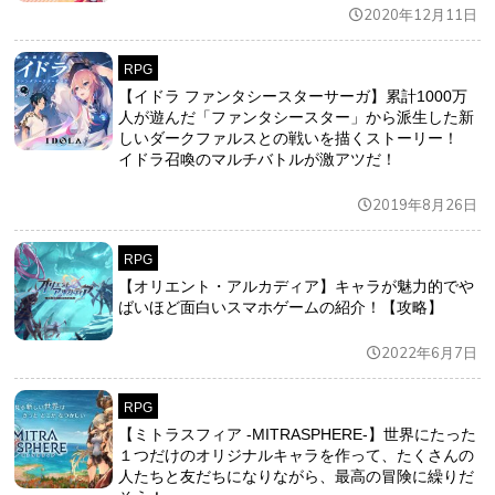
2020年12月11日
RPG
【イドラ ファンタシースターサーガ】累計1000万
人が遊んだ「ファンタシースター」から派生した新
しいダークファルスとの戦いを描くストーリー！
イドラ召喚のマルチバトルが激アツだ！
2019年8月26日
RPG
【オリエント・アルカディア】キャラが魅力的でや
ばいほど面白いスマホゲームの紹介！【攻略】
2022年6月7日
RPG
【ミトラスフィア -MITRASPHERE-】世界にたった
１つだけのオリジナルキャラを作って、たくさんの
人たちと友だちになりながら、最高の冒険に繰りだ