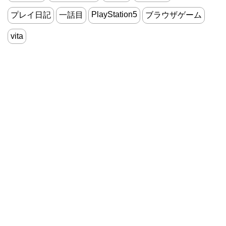
PlayStation5
プレイ日記
一話目
ブラウザゲーム
vita