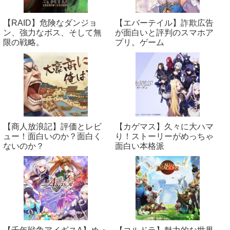
【RAID】危険なダンジョ
【エバーテイル】詐欺広告
ン、強力なボス、そして無
が面白いと評判のスマホア
限の戦略。
プリ。ゲーム
【商人放浪‪記】評価とレビ
【カゲマス】久々に大ハマ
ュー！面白いのか？面白く
り！ストーリーがめっちゃ
ないのか？
面白い本格派