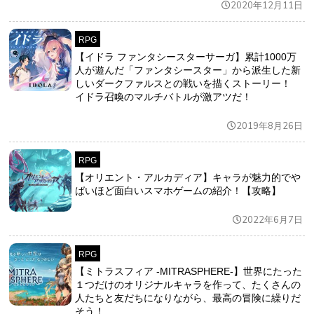
2020年12月11日
RPG
【イドラ ファンタシースターサーガ】累計1000万
人が遊んだ「ファンタシースター」から派生した新
しいダークファルスとの戦いを描くストーリー！
イドラ召喚のマルチバトルが激アツだ！
2019年8月26日
RPG
【オリエント・アルカディア】キャラが魅力的でや
ばいほど面白いスマホゲームの紹介！【攻略】
2022年6月7日
RPG
【ミトラスフィア -MITRASPHERE-】世界にたった
１つだけのオリジナルキャラを作って、たくさんの
人たちと友だちになりながら、最高の冒険に繰りだ
そう！