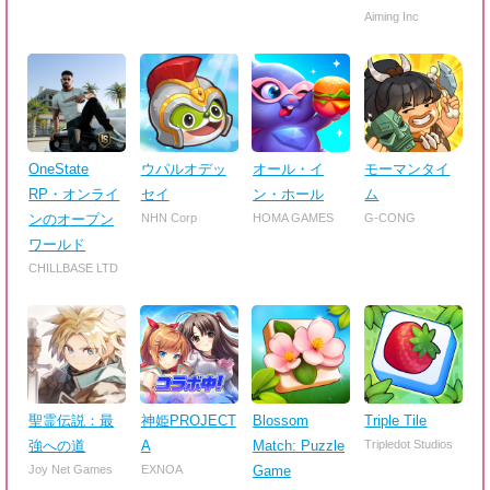
Aiming Inc
OneState
ウパルオデッ
オール・イ
モーマンタイ
RP・オンライ
セイ
ン・ホール
ム
ンのオープン
NHN Corp
HOMA GAMES
G-CONG
ワールド
CHILLBASE LTD
聖霊伝説：最
神姫PROJECT
Blossom
Triple Tile
強への道
A
Match: Puzzle
Tripledot Studios
Joy Net Games
EXNOA
Game