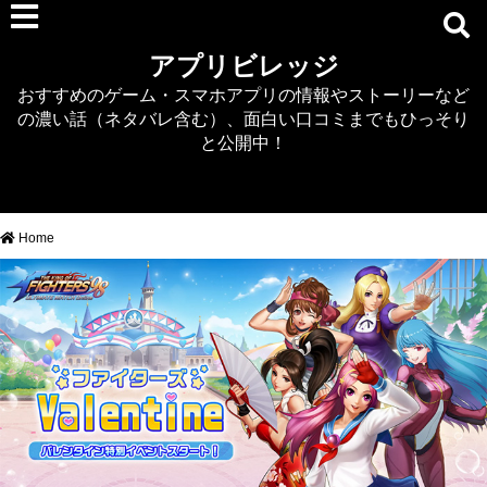
RPG
アプリビレッジ
マジカミ
おすすめのゲーム・スマホアプリの情報やストーリーなど
デタリキZ
の濃い話（ネタバレ含む）、面白い口コミまでもひっそり
アナザーエデン
と公開中！
プリンセスコネクト
EQエミュ
このファン（このすば）
Home
RTS/MOBA
アクション
シミュレーション
牧場婚活
DEAD OR ALIVE XVV
パズル/クイズ
ノベル