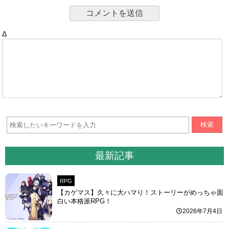
Δ
検索
最新記事
RPG
【カゲマス】久々に大ハマり！ストーリーがめっちゃ面
白い本格派RPG！
2026年7月4日