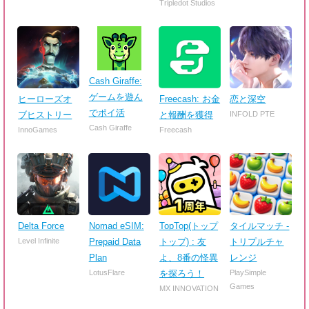
Tripledot Studios
Cash Giraffe:
ゲームを遊ん
ヒーローズオ
Freecash: お金
恋と深空
でポイ活
ブヒストリー
と報酬を獲得
INFOLD PTE
Cash Giraffe
InnoGames
Freecash
Delta Force
Nomad eSIM:
TopTop(トップ
タイルマッチ -
Level Infinite
Prepaid Data
トップ) : 友
トリプルチャ
Plan
よ、8番の怪異
レンジ
LotusFlare
を探ろう！
PlaySimple
Games
MX INNOVATION