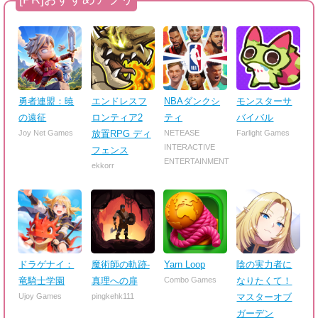
勇者連盟：暁
エンドレスフ
NBAダンクシ
モンスターサ
の遠征
ロンティア2
ティ
バイバル
Joy Net Games
放置RPG ディ
NETEASE
Farlight Games
INTERACTIVE
フェンス
ENTERTAINMENT
ekkorr
ドラゲナイ：
魔術師の軌跡-
Yarn Loop
陰の実力者に
竜騎士学園
真理への扉
Combo Games
なりたくて！
Ujoy Games
pingkehk111
マスターオブ
ガーデン