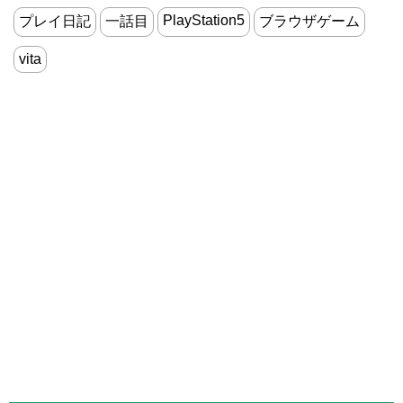
PlayStation5
プレイ日記
一話目
ブラウザゲーム
vita