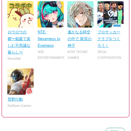
ロウロウの
NTE:
遙かなる時空
プロサッカー
郷〜箱庭で楽
Neverness to
の中で 龍宮の
クラブをつく
しむ不思議な
Everness
神子
ろう！
暮らし〜
N2E
KOEI TECMO
SEGA
ENTERTAINMENT
GAMES
CORPORATION
NovaStar
荒野行動
NetEase Games