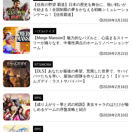
【信長の野望 覇道】日本の歴史を舞台に、熱い戦いが
今始まる！全国制覇の夢をかなえる戦略シミュレーショ
ンゲーム！【信長覇道】
2026年3月13日
パズル/クイズ
【Merge Mansion】魅力的なパズルと、心温まるストー
リーが織りなす、中毒性満点のホームリノベーションゲ
ーム！
2026年2月22日
RTS/MOBA
【DLS】あなたが最後の希望。荒廃した世界で、サバイ
バーたちを率い、最強の部隊を作り上げよう！【ドゥー
ムズデイ：ラストサバイバー】
2026年2月16日
RPG
【成り上がり～華と武の戦国】美女キャラのはだけが愉
しめるゲームの序盤攻略と紹介
2026年2月10日
RPG