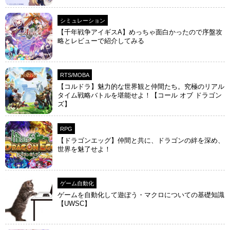
シミュレーション
【千年戦争アイギスA】めっちゃ面白かったので序盤攻
略とレビューで紹介してみる
RTS/MOBA
【コルドラ】魅力的な世界観と仲間たち。究極のリアル
タイム戦略バトルを堪能せよ！【コール オブ ドラゴン
ズ】
RPG
【ドラゴンエッグ】仲間と共に、ドラゴンの絆を深め、
世界を魅了せよ！
ゲーム自動化
ゲームを自動化して遊ぼう・マクロについての基礎知識
【UWSC】