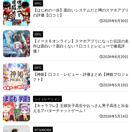
RPG
【はじめの一歩】面白いシステムだと噂のスマホアプリ
の評価【口コミ】
2026年6月30日
RPG
【イース６オンライン】スマホアプリになった伝説の名
作は面白い？面白くない？口コミとレビューで徹底評
価！
2026年6月20日
RPG
【神姫】口コミ・レビュー・評価まとめ【神姫プロジェ
クト】
2026年5月19日
シミュレーション
【キャラフレ】主婦女子高生やおっさん男子高生と出会
えるアバターチャットゲーム！
2026年5月14日
RTS/MOBA