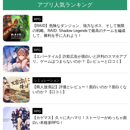
アプリ人気ランキング
RPG
【RAID】危険なダンジョン、強力なボス、そして無限
の戦略。RAID: Shadow Legendsで最高のチームを編成
して、勝利を手に入れよう！
RPG
【エバーテイル】詐欺広告が面白いと評判のスマホアプ
リ。ゲームはつまらないのか？【レビューと口コミ】
シミュレーション
【商人放浪‪記】評価とレビュー！面白いのか？面白くな
いのか？【口コミ】
RPG
【カゲマス】久々に大ハマり！ストーリーがめっちゃ面
白い本格派RPG！