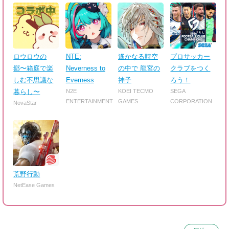
ロウロウの
NTE:
遙かなる時空
プロサッカー
郷〜箱庭で楽
Neverness to
の中で 龍宮の
クラブをつく
しむ不思議な
Everness
神子
ろう！
暮らし〜
N2E
KOEI TECMO
SEGA
ENTERTAINMENT
GAMES
CORPORATION
NovaStar
荒野行動
NetEase Games