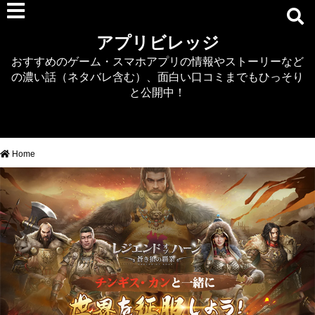
RPG
アプリビレッジ
マジカミ
おすすめのゲーム・スマホアプリの情報やストーリーなど
デタリキZ
の濃い話（ネタバレ含む）、面白い口コミまでもひっそり
アナザーエデン
と公開中！
プリンセスコネクト
EQエミュ
このファン（このすば）
Home
RTS/MOBA
アクション
シミュレーション
牧場婚活
DEAD OR ALIVE XVV
パズル/クイズ
ノベル