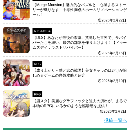
【Merge Mansion】魅力的なパズルと、心温まるストー
リーが織りなす、中毒性満点のホームリノベーションゲ
ーム！
2026年2月22日
RTS/MOBA
【DLS】あなたが最後の希望。荒廃した世界で、サバイ
バーたちを率い、最強の部隊を作り上げよう！【ドゥー
ムズデイ：ラストサバイバー】
2026年2月16日
RPG
【成り上がり～華と武の戦国】美女キャラのはだけが愉
しめるゲームの序盤攻略と紹介
2026年2月10日
RPG
【崩スタ】美麗なグラフィックと迫力の演出が、まるで
本物のRPGにいるかのような臨場感を提供！
2026年2月2日
投稿一覧へ