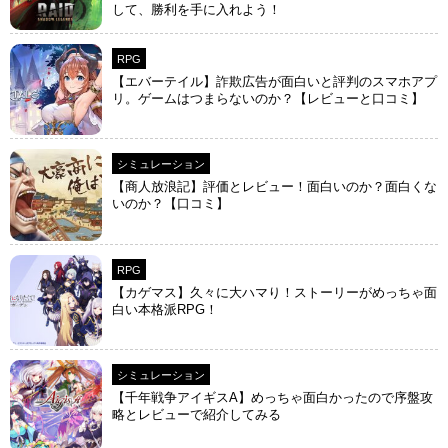
して、勝利を手に入れよう！
RPG
【エバーテイル】詐欺広告が面白いと評判のスマホアプ
リ。ゲームはつまらないのか？【レビューと口コミ】
シミュレーション
【商人放浪‪記】評価とレビュー！面白いのか？面白くな
いのか？【口コミ】
RPG
【カゲマス】久々に大ハマり！ストーリーがめっちゃ面
白い本格派RPG！
シミュレーション
【千年戦争アイギスA】めっちゃ面白かったので序盤攻
略とレビューで紹介してみる