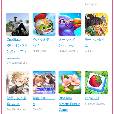
Aiming Inc
OneState
ウパルオデッ
オール・イ
モーマンタイ
RP・オンライ
セイ
ン・ホール
ム
ンのオープン
NHN Corp
HOMA GAMES
G-CONG
ワールド
CHILLBASE LTD
聖霊伝説：最
神姫PROJECT
Blossom
Triple Tile
強への道
A
Match: Puzzle
Tripledot Studios
Joy Net Games
EXNOA
Game