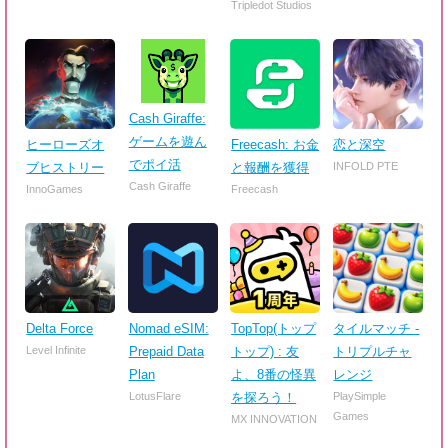
Tripledot Studios
Cash Giraffe:
ゲームを遊ん
ヒーローズオ
Freecash: お金
恋と深空
でポイ活
ブヒストリー
と報酬を獲得
INFOLD PTE
Cash Giraffe
InnoGames
Freecash
Delta Force
Nomad eSIM:
TopTop(トップ
タイルマッチ -
Level Infinite
Prepaid Data
トップ) : 友
トリプルチャ
Plan
よ、8番の怪異
レンジ
LotusFlare
を探ろう！
PlaySimple
Games
MX INNOVATION