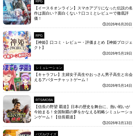
RPG
【イース６オンライン】スマホアプリになった伝説の名
作は面白い？面白くない？口コミとレビューで徹底評
価！
2026年6月20日
RPG
【神姫】口コミ・レビュー・評価まとめ【神姫プロジェ
クト】
2026年5月19日
シミュレーション
【キャラフレ】主婦女子高生やおっさん男子高生と出会
えるアバターチャットゲーム！
2026年5月14日
RTS/MOBA
【信長の野望 覇道】日本の歴史を舞台に、熱い戦いが
今始まる！全国制覇の夢をかなえる戦略シミュレーショ
ンゲーム！【信長覇道】
2026年3月13日
パズル/クイズ