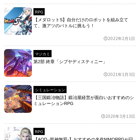
RPG
【メダロットS】自分だけのロボットを組み立て
て、激アツのバトルに挑もう！
2022年2月1日
マジカミ
第2部 終章「シブヤディスティニー」
2021年1月3日
シミュレーション
【三国鍛冶物語】鍛冶屋経営が面白いおすすめのシ
ミュレーションRPG
2020年3月13日
RPG
【AOD -龍神無双-】おすすめの名作MMORPGが日