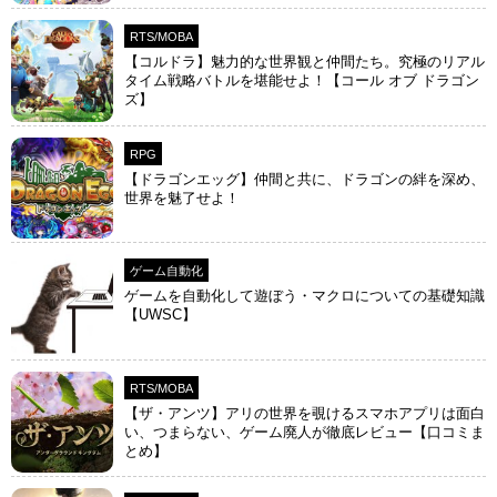
RTS/MOBA
【コルドラ】魅力的な世界観と仲間たち。究極のリアル
タイム戦略バトルを堪能せよ！【コール オブ ドラゴン
ズ】
RPG
【ドラゴンエッグ】仲間と共に、ドラゴンの絆を深め、
世界を魅了せよ！
ゲーム自動化
ゲームを自動化して遊ぼう・マクロについての基礎知識
【UWSC】
RTS/MOBA
【ザ・アンツ】アリの世界を覗けるスマホアプリは面白
い、つまらない、ゲーム廃人が徹底レビュー【口コミま
とめ】