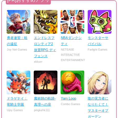
勇者連盟：暁
エンドレスフ
NBAダンクシ
モンスターサ
の遠征
ロンティア2
ティ
バイバル
Joy Net Games
放置RPG ディ
NETEASE
Farlight Games
INTERACTIVE
フェンス
ENTERTAINMENT
ekkorr
ドラゲナイ：
魔術師の軌跡-
Yarn Loop
陰の実力者に
竜騎士学園
真理への扉
Combo Games
なりたくて！
Ujoy Games
pingkehk111
マスターオブ
ガーデン