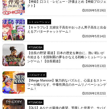
【神姫】口コミ・レビュー・評価まとめ【神姫プロジェ
クト】
2026年5月19日
シミュレーション
【キャラフレ】主婦女子高生やおっさん男子高生と出会
えるアバターチャットゲーム！
2026年5月14日
RTS/MOBA
【信長の野望 覇道】日本の歴史を舞台に、熱い戦いが
今始まる！全国制覇の夢をかなえる戦略シミュレーショ
ンゲーム！【信長覇道】
2026年3月13日
パズル/クイズ
【Merge Mansion】魅力的なパズルと、心温まるストー
リーが織りなす、中毒性満点のホームリノベーションゲ
ーム！
2026年2月22日
RTS/MOBA
【DLS】あなたが最後の希望。荒廃した世界で、サバイ