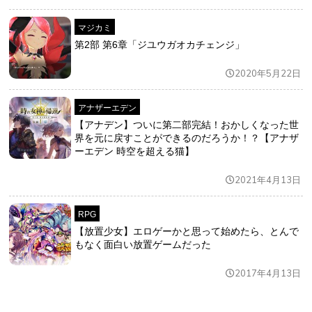
マジカミ
第2部 第6章「ジユウガオカチェンジ」
2020年5月22日
アナザーエデン
【アナデン】ついに第二部完結！おかしくなった世
界を元に戻すことができるのだろうか！？【アナザ
ーエデン 時空を超える猫】
2021年4月13日
RPG
【放置少女】エロゲーかと思って始めたら、とんで
もなく面白い放置ゲームだった
2017年4月13日