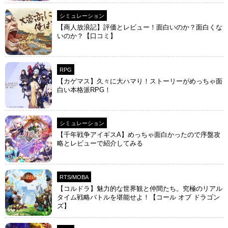
シミュレーション
【商人放浪‪記】評価とレビュー！面白いのか？面白くな
いのか？【口コミ】
RPG
【カゲマス】久々に大ハマり！ストーリーがめっちゃ面
白い本格派RPG！
シミュレーション
【千年戦争アイギスA】めっちゃ面白かったので序盤攻
略とレビューで紹介してみる
RTS/MOBA
【コルドラ】魅力的な世界観と仲間たち。究極のリアル
タイム戦略バトルを堪能せよ！【コール オブ ドラゴン
ズ】