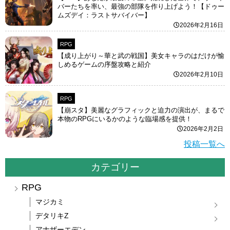
バーたちを率い、最強の部隊を作り上げよう！【ドゥー
ムズデイ：ラストサバイバー】
2026年2月16日
RPG
【成り上がり～華と武の戦国】美女キャラのはだけが愉
しめるゲームの序盤攻略と紹介
2026年2月10日
RPG
【崩スタ】美麗なグラフィックと迫力の演出が、まるで
本物のRPGにいるかのような臨場感を提供！
2026年2月2日
投稿一覧へ
カテゴリー
RPG
マジカミ
デタリキZ
アナザーエデン