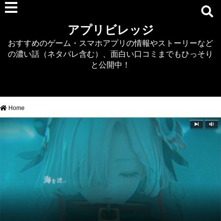
RPG
アプリビレッジ
マジカミ
おすすめのゲーム・スマホアプリの情報やストーリーなど
デタリキZ
の濃い話（ネタバレ含む）、面白い口コミまでもひっそり
アナザーエデン
と公開中！
プリンセスコネクト
EQエミュ
このファン（このすば）
Home
RTS/MOBA
アクション
シミュレーション
牧場婚活
DEAD OR ALIVE XVV
パズル/クイズ
ノベル