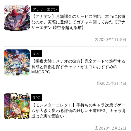
アナザーエデン
【アナデン】月額課金のサービス開始、本当にお得
なのか、実際に登録してガチャを回してみた【アナ
ザーエデン 時空を超える猫】
2020年11月8日
RPG
【極夜大陸：メテオの彼方】完全オートで進行する
育成と伴侶を探すチャットが面白いおすすめの
MMORPG
2021年2月4日
RPG
【モンスターコレクト】手持ちのキャラ次第でゲー
ムが大きく変わる評価の難しい王道RPG、キャラ育
成は充実で面白い！
2020年2月22日