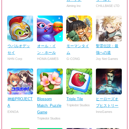
Aiming Inc
CHILLBASE LTD
ウパルオデッ
オール・イ
モーマンタイ
聖霊伝説：最
セイ
ン・ホール
ム
強への道
NHN Corp
HOMA GAMES
G-CONG
Joy Net Games
神姫PROJECT
Blossom
Triple Tile
ヒーローズオ
A
Match: Puzzle
Tripledot Studios
ブヒストリー
EXNOA
Game
InnoGames
Tripledot Studios