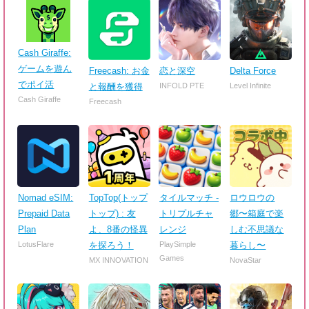
Cash Giraffe:
ゲームを遊ん
Freecash: お金
恋と深空
Delta Force
でポイ活
と報酬を獲得
INFOLD PTE
Level Infinite
Cash Giraffe
Freecash
Nomad eSIM:
TopTop(トップ
タイルマッチ -
ロウロウの
Prepaid Data
トップ) : 友
トリプルチャ
郷〜箱庭で楽
Plan
よ、8番の怪異
レンジ
しむ不思議な
LotusFlare
を探ろう！
PlaySimple
暮らし〜
Games
MX INNOVATION
NovaStar