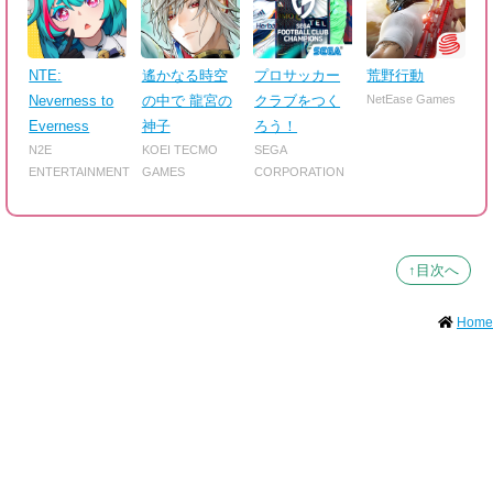
NTE:
遙かなる時空
プロサッカー
荒野行動
Neverness to
の中で 龍宮の
クラブをつく
NetEase Games
Everness
神子
ろう！
N2E
KOEI TECMO
SEGA
ENTERTAINMENT
GAMES
CORPORATION
↑目次へ
Home