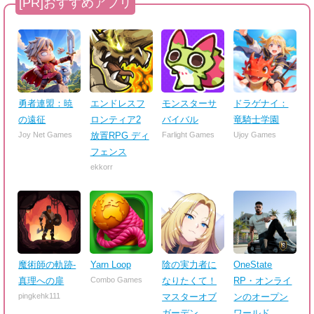
勇者連盟：暁
エンドレスフ
モンスターサ
ドラゲナイ：
の遠征
ロンティア2
バイバル
竜騎士学園
Joy Net Games
放置RPG ディ
Farlight Games
Ujoy Games
フェンス
ekkorr
魔術師の軌跡-
Yarn Loop
陰の実力者に
OneState
真理への扉
Combo Games
なりたくて！
RP・オンライ
pingkehk111
マスターオブ
ンのオープン
ガーデン
ワールド