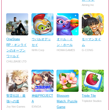
Aiming Inc
OneState
ウパルオデッ
オール・イ
モーマンタイ
RP・オンライ
セイ
ン・ホール
ム
ンのオープン
NHN Corp
HOMA GAMES
G-CONG
ワールド
CHILLBASE LTD
聖霊伝説：最
神姫PROJECT
Blossom
Triple Tile
強への道
A
Match: Puzzle
Tripledot Studios
Joy Net Games
EXNOA
Game