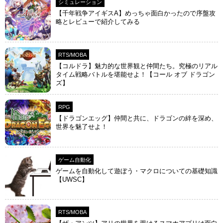
シミュレーション
【千年戦争アイギスA】めっちゃ面白かったので序盤攻
略とレビューで紹介してみる
RTS/MOBA
【コルドラ】魅力的な世界観と仲間たち。究極のリアル
タイム戦略バトルを堪能せよ！【コール オブ ドラゴン
ズ】
RPG
【ドラゴンエッグ】仲間と共に、ドラゴンの絆を深め、
世界を魅了せよ！
ゲーム自動化
ゲームを自動化して遊ぼう・マクロについての基礎知識
【UWSC】
RTS/MOBA