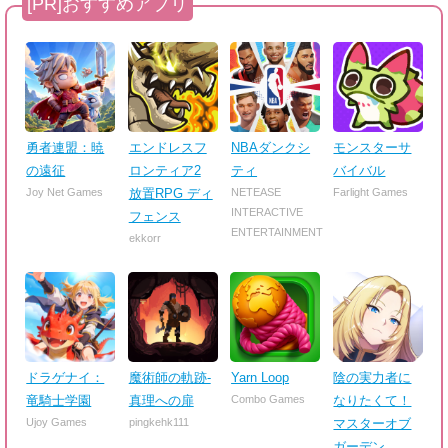
勇者連盟：暁
エンドレスフ
NBAダンクシ
モンスターサ
の遠征
ロンティア2
ティ
バイバル
Joy Net Games
放置RPG ディ
NETEASE
Farlight Games
INTERACTIVE
フェンス
ENTERTAINMENT
ekkorr
ドラゲナイ：
魔術師の軌跡-
Yarn Loop
陰の実力者に
竜騎士学園
真理への扉
Combo Games
なりたくて！
Ujoy Games
pingkehk111
マスターオブ
ガーデン