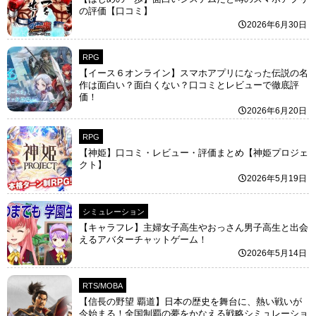
の評価【口コミ】
2026年6月30日
RPG
【イース６オンライン】スマホアプリになった伝説の名
作は面白い？面白くない？口コミとレビューで徹底評
価！
2026年6月20日
RPG
【神姫】口コミ・レビュー・評価まとめ【神姫プロジェ
クト】
2026年5月19日
シミュレーション
【キャラフレ】主婦女子高生やおっさん男子高生と出会
えるアバターチャットゲーム！
2026年5月14日
RTS/MOBA
【信長の野望 覇道】日本の歴史を舞台に、熱い戦いが
今始まる！全国制覇の夢をかなえる戦略シミュレーショ