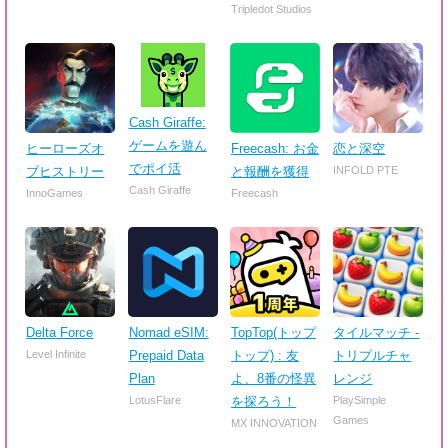
Tripledot Studios
Cash Giraffe:
ゲームを遊ん
ヒーローズオ
Freecash: お金
恋と深空
でポイ活
ブヒストリー
と報酬を獲得
INFOLD PTE
Cash Giraffe
InnoGames
Freecash
Delta Force
Nomad eSIM:
TopTop(トップ
タイルマッチ -
Level Infinite
Prepaid Data
トップ) : 友
トリプルチャ
Plan
よ、8番の怪異
レンジ
LotusFlare
を探ろう！
PlaySimple
Games
MX INNOVATION