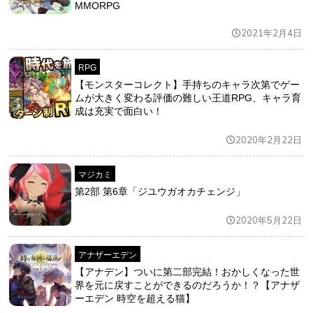
MMORPG
2021年2月4日
RPG
【モンスターコレクト】手持ちのキャラ次第でゲー
ムが大きく変わる評価の難しい王道RPG、キャラ育
成は充実で面白い！
2020年2月22日
マジカミ
第2部 第6章「ジユウガオカチェンジ」
2020年5月22日
アナザーエデン
【アナデン】ついに第二部完結！おかしくなった世
界を元に戻すことができるのだろうか！？【アナザ
ーエデン 時空を超える猫】