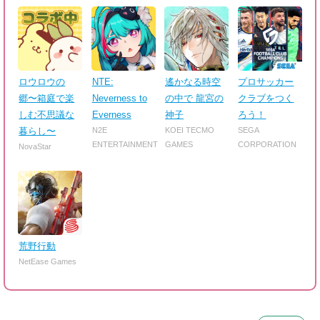
ロウロウの
NTE:
遙かなる時空
プロサッカー
郷〜箱庭で楽
Neverness to
の中で 龍宮の
クラブをつく
しむ不思議な
Everness
神子
ろう！
暮らし〜
N2E
KOEI TECMO
SEGA
ENTERTAINMENT
GAMES
CORPORATION
NovaStar
荒野行動
NetEase Games