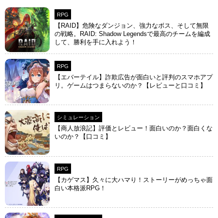
RPG
【RAID】危険なダンジョン、強力なボス、そして無限
の戦略。RAID: Shadow Legendsで最高のチームを編成
して、勝利を手に入れよう！
RPG
【エバーテイル】詐欺広告が面白いと評判のスマホアプ
リ。ゲームはつまらないのか？【レビューと口コミ】
シミュレーション
【商人放浪‪記】評価とレビュー！面白いのか？面白くな
いのか？【口コミ】
RPG
【カゲマス】久々に大ハマり！ストーリーがめっちゃ面
白い本格派RPG！