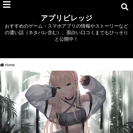
RPG
アプリビレッジ
マジカミ
おすすめのゲーム・スマホアプリの情報やストーリーなど
デタリキZ
の濃い話（ネタバレ含む）、面白い口コミまでもひっそり
アナザーエデン
と公開中！
プリンセスコネクト
EQエミュ
このファン（このすば）
Home
RTS/MOBA
アクション
シミュレーション
牧場婚活
DEAD OR ALIVE XVV
パズル/クイズ
ノベル