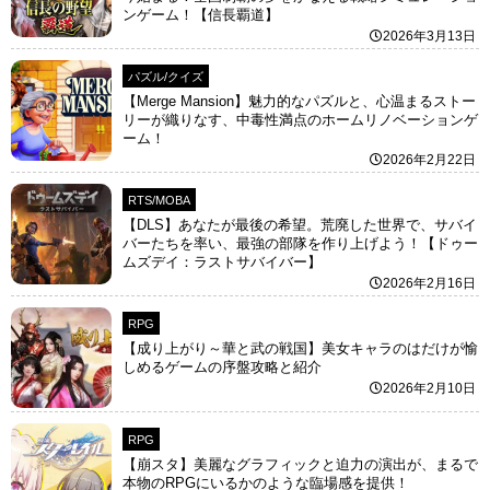
ンゲーム！【信長覇道】
2026年3月13日
パズル/クイズ
【Merge Mansion】魅力的なパズルと、心温まるストー
リーが織りなす、中毒性満点のホームリノベーションゲ
ーム！
2026年2月22日
RTS/MOBA
【DLS】あなたが最後の希望。荒廃した世界で、サバイ
バーたちを率い、最強の部隊を作り上げよう！【ドゥー
ムズデイ：ラストサバイバー】
2026年2月16日
RPG
【成り上がり～華と武の戦国】美女キャラのはだけが愉
しめるゲームの序盤攻略と紹介
2026年2月10日
RPG
【崩スタ】美麗なグラフィックと迫力の演出が、まるで
本物のRPGにいるかのような臨場感を提供！