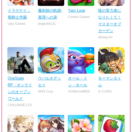
ドラゲナイ：
魔術師の軌跡-
Yarn Loop
陰の実力者に
竜騎士学園
真理への扉
Combo Games
なりたくて！
Ujoy Games
pingkehk111
マスターオブ
ガーデン
Aiming Inc
OneState
ウパルオデッ
オール・イ
モーマンタイ
RP・オンライ
セイ
ン・ホール
ム
ンのオープン
NHN Corp
HOMA GAMES
G-CONG
ワールド
CHILLBASE LTD