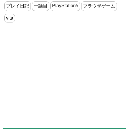
PlayStation5
プレイ日記
一話目
ブラウザゲーム
vita