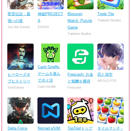
聖霊伝説：最
神姫PROJECT
Blossom
Triple Tile
強への道
A
Match: Puzzle
Tripledot Studios
Joy Net Games
EXNOA
Game
Tripledot Studios
Cash Giraffe:
ゲームを遊ん
ヒーローズオ
Freecash: お金
恋と深空
でポイ活
ブヒストリー
と報酬を獲得
INFOLD PTE
Cash Giraffe
InnoGames
Freecash
Delta Force
Nomad eSIM:
TopTop(トップ
タイルマッチ -