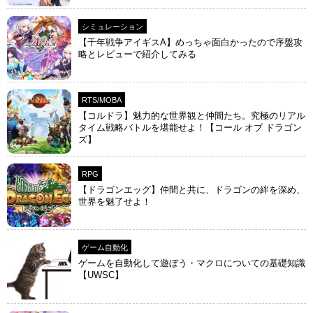
シミュレーション
【千年戦争アイギスA】めっちゃ面白かったので序盤攻
略とレビューで紹介してみる
RTS/MOBA
【コルドラ】魅力的な世界観と仲間たち。究極のリアル
タイム戦略バトルを堪能せよ！【コール オブ ドラゴン
ズ】
RPG
【ドラゴンエッグ】仲間と共に、ドラゴンの絆を深め、
世界を魅了せよ！
ゲーム自動化
ゲームを自動化して遊ぼう・マクロについての基礎知識
【UWSC】