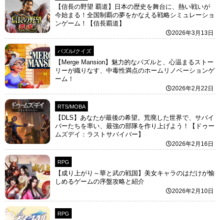
【信長の野望 覇道】日本の歴史を舞台に、熱い戦いが
今始まる！全国制覇の夢をかなえる戦略シミュレーショ
ンゲーム！【信長覇道】
2026年3月13日
パズル/クイズ
【Merge Mansion】魅力的なパズルと、心温まるストー
リーが織りなす、中毒性満点のホームリノベーションゲ
ーム！
2026年2月22日
RTS/MOBA
【DLS】あなたが最後の希望。荒廃した世界で、サバイ
バーたちを率い、最強の部隊を作り上げよう！【ドゥー
ムズデイ：ラストサバイバー】
2026年2月16日
RPG
【成り上がり～華と武の戦国】美女キャラのはだけが愉
しめるゲームの序盤攻略と紹介
2026年2月10日
RPG