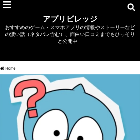
RPG
アプリビレッジ
マジカミ
おすすめのゲーム・スマホアプリの情報やストーリーなど
デタリキZ
の濃い話（ネタバレ含む）、面白い口コミまでもひっそり
アナザーエデン
と公開中！
プリンセスコネクト
EQエミュ
このファン（このすば）
Home
RTS/MOBA
アクション
シミュレーション
牧場婚活
DEAD OR ALIVE XVV
パズル/クイズ
ノベル