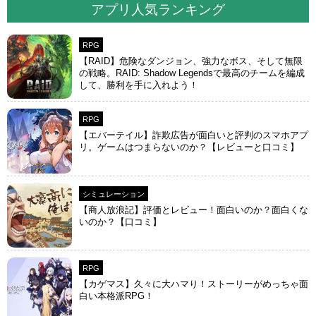
アプリ人気ランキング
RPG
【RAID】危険なダンジョン、強力なボス、そして無限
の戦略。RAID: Shadow Legendsで最高のチームを編成
して、勝利を手に入れよう！
RPG
【エバーテイル】詐欺広告が面白いと評判のスマホアプ
リ。ゲームはつまらないのか？【レビューと口コミ】
シミュレーション
【商人放浪‪記】評価とレビュー！面白いのか？面白くな
いのか？【口コミ】
RPG
【カゲマス】久々に大ハマり！ストーリーがめっちゃ面
白い本格派RPG！