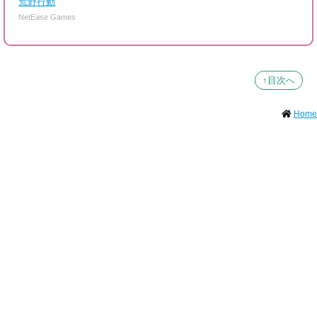
荒野行動
NetEase Games
↑目次へ
Home