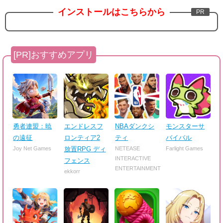
インストールはこちらから
勇者連盟：暁
エンドレスフ
NBAダンクシ
モンスターサ
の遠征
ロンティア2
ティ
バイバル
Joy Net Games
放置RPG ディ
NETEASE
Farlight Games
INTERACTIVE
フェンス
ENTERTAINMENT
ekkorr