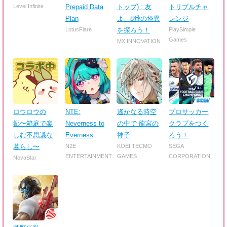
Level Infinite
Prepaid Data
トップ) : 友
トリプルチャ
Plan
よ、8番の怪異
レンジ
LotusFlare
を探ろう！
PlaySimple
Games
MX INNOVATION
ロウロウの
NTE:
遙かなる時空
プロサッカー
郷〜箱庭で楽
Neverness to
の中で 龍宮の
クラブをつく
しむ不思議な
Everness
神子
ろう！
暮らし〜
N2E
KOEI TECMO
SEGA
ENTERTAINMENT
GAMES
CORPORATION
NovaStar