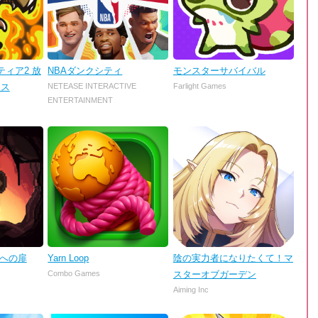
ィア2 放
NBAダンクシティ
モンスターサバイバル
ンス
NETEASE INTERACTIVE
Farlight Games
ENTERTAINMENT
理への扉
Yarn Loop
陰の実力者になりたくて！マ
Combo Games
スターオブガーデン
Aiming Inc