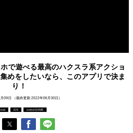
マホで遊べる最高のハクスラ系アクショ
ム集めをしたいなら、このアプリで決ま
り！
7月09日 （最終更新:2022年06月30日）
roid
iOS
onlineGAME