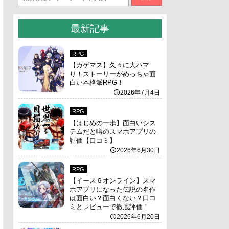
最新記事
RPG
【カゲマス】久々に大ハマ
り！ストーリーがめっちゃ面
白い本格派RPG！
2026年7月4日
RPG
【はじめの一歩】面白いシス
テムだと噂のスマホアプリの
評価【口コミ】
2026年6月30日
RPG
【イース６オンライン】スマ
ホアプリになった伝説の名作
は面白い？面白くない？口コ
ミとレビューで徹底評価！
2026年6月20日