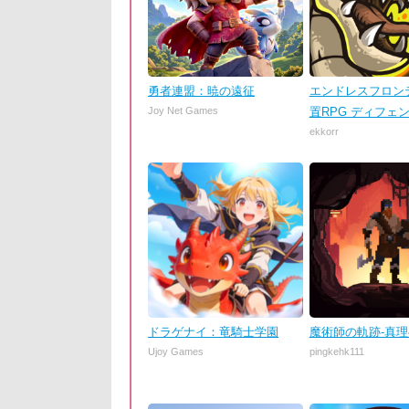
勇者連盟：暁の遠征
エンドレスフロンテ
Joy Net Games
置RPG ディフェ
ekkorr
ドラゲナイ：竜騎士学園
魔術師の軌跡-真
Ujoy Games
pingkehk111