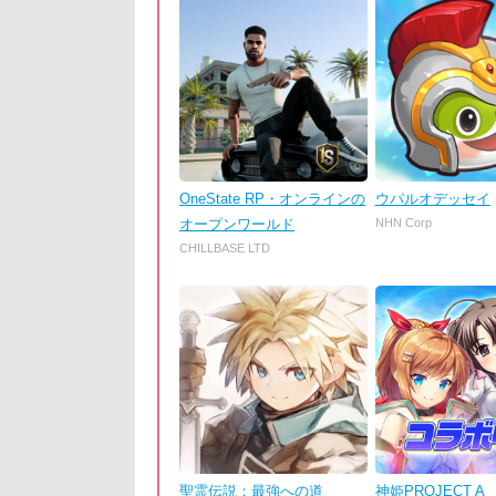
OneState RP・オンラインの
ウパルオデッセイ
オープンワールド
NHN Corp
CHILLBASE LTD
聖霊伝説：最強への道
神姫PROJECT A