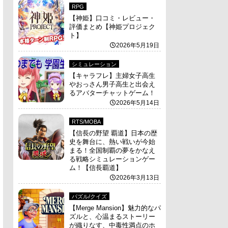
RPG
【神姫】口コミ・レビュー・
評価まとめ【神姫プロジェク
ト】
2026年5月19日
シミュレーション
【キャラフレ】主婦女子高生
やおっさん男子高生と出会え
るアバターチャットゲーム！
2026年5月14日
RTS/MOBA
【信長の野望 覇道】日本の歴
史を舞台に、熱い戦いが今始
まる！全国制覇の夢をかなえ
る戦略シミュレーションゲー
ム！【信長覇道】
2026年3月13日
パズル/クイズ
【Merge Mansion】魅力的なパ
ズルと、心温まるストーリー
が織りなす、中毒性満点のホ