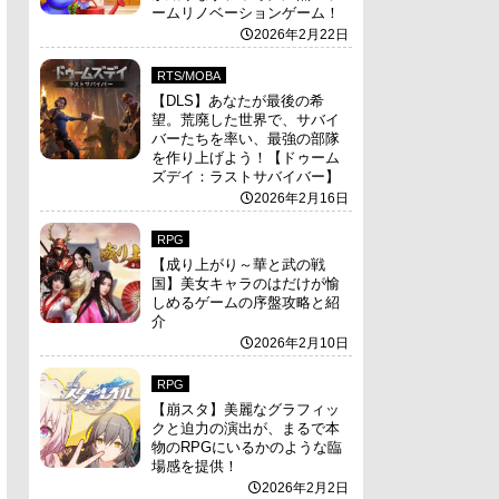
ームリノベーションゲーム！
2026年2月22日
RTS/MOBA
【DLS】あなたが最後の希
望。荒廃した世界で、サバイ
バーたちを率い、最強の部隊
を作り上げよう！【ドゥーム
ズデイ：ラストサバイバー】
2026年2月16日
RPG
【成り上がり～華と武の戦
国】美女キャラのはだけが愉
しめるゲームの序盤攻略と紹
介
2026年2月10日
RPG
【崩スタ】美麗なグラフィッ
クと迫力の演出が、まるで本
物のRPGにいるかのような臨
場感を提供！
2026年2月2日