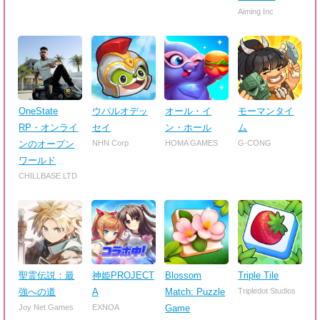
Aiming Inc
OneState
ウパルオデッ
オール・イ
モーマンタイ
RP・オンライ
セイ
ン・ホール
ム
ンのオープン
NHN Corp
HOMA GAMES
G-CONG
ワールド
CHILLBASE LTD
聖霊伝説：最
神姫PROJECT
Blossom
Triple Tile
強への道
A
Match: Puzzle
Tripledot Studios
Joy Net Games
EXNOA
Game