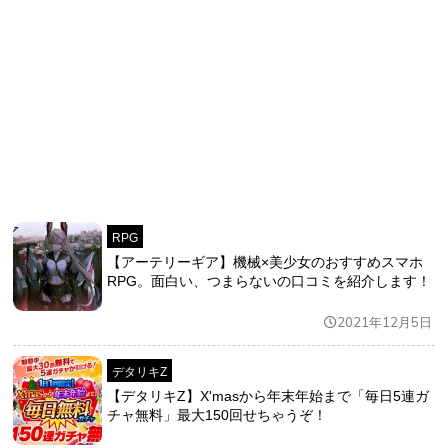
RPG
【アーテリーギア】機械×美少女のおすすめスマホ
RPG。面白い、つまらないの口コミを紹介します！
2021年12月5日
デタリキZ
【デタリキZ】X'masから年末年始まで「毎日5連ガ
チャ無料」最大150回せちゃうぞ！