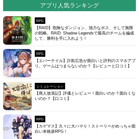
アプリ人気ランキング
RPG
【RAID】危険なダンジョン、強力なボス、そして無限
の戦略。RAID: Shadow Legendsで最高のチームを編成
して、勝利を手に入れよう！
RPG
【エバーテイル】詐欺広告が面白いと評判のスマホアプ
リ。ゲームはつまらないのか？【レビューと口コミ】
シミュレーション
【商人放浪‪記】評価とレビュー！面白いのか？面白くな
いのか？【口コミ】
RPG
【カゲマス】久々に大ハマり！ストーリーがめっちゃ面
白い本格派RPG！