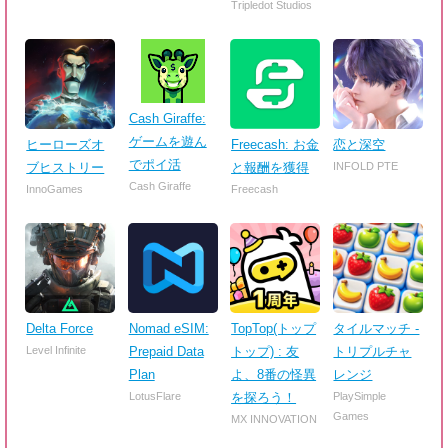
Tripledot Studios
Cash Giraffe:
ゲームを遊ん
ヒーローズオ
Freecash: お金
恋と深空
でポイ活
ブヒストリー
と報酬を獲得
INFOLD PTE
Cash Giraffe
InnoGames
Freecash
Delta Force
Nomad eSIM:
TopTop(トップ
タイルマッチ -
Level Infinite
Prepaid Data
トップ) : 友
トリプルチャ
Plan
よ、8番の怪異
レンジ
LotusFlare
を探ろう！
PlaySimple
Games
MX INNOVATION