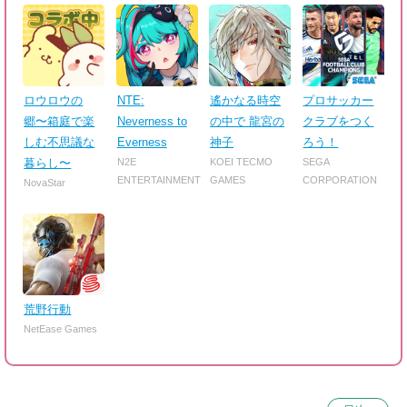
ロウロウの
NTE:
遙かなる時空
プロサッカー
郷〜箱庭で楽
Neverness to
の中で 龍宮の
クラブをつく
しむ不思議な
Everness
神子
ろう！
暮らし〜
N2E
KOEI TECMO
SEGA
ENTERTAINMENT
GAMES
CORPORATION
NovaStar
荒野行動
NetEase Games