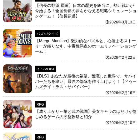
【信長の野望 覇道】日本の歴史を舞台に、熱い戦いが
今始まる！全国制覇の夢をかなえる戦略シミュレーショ
ンゲーム！【信長覇道】
2026年3月13日
パズル/クイズ
【Merge Mansion】魅力的なパズルと、心温まるストー
リーが織りなす、中毒性満点のホームリノベーションゲ
ーム！
2026年2月22日
RTS/MOBA
【DLS】あなたが最後の希望。荒廃した世界で、サバイ
バーたちを率い、最強の部隊を作り上げよう！【ドゥー
ムズデイ：ラストサバイバー】
2026年2月16日
RPG
【成り上がり～華と武の戦国】美女キャラのはだけが愉
しめるゲームの序盤攻略と紹介
2026年2月10日
RPG