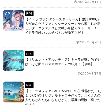
2020年12月11日
RPG
【イドラ ファンタシースターサーガ】累計1000万
人が遊んだ「ファンタシースター」から派生した新
しいダークファルスとの戦いを描くストーリー！
イドラ召喚のマルチバトルが激アツだ！
2019年8月26日
RPG
【オリエント・アルカディア】キャラが魅力的でや
ばいほど面白いスマホゲームの紹介！【攻略】
2022年6月7日
RPG
【ミトラスフィア -MITRASPHERE-】世界にたった
１つだけのオリジナルキャラを作って、たくさんの
人たちと友だちになりながら、最高の冒険に繰りだ
そう！