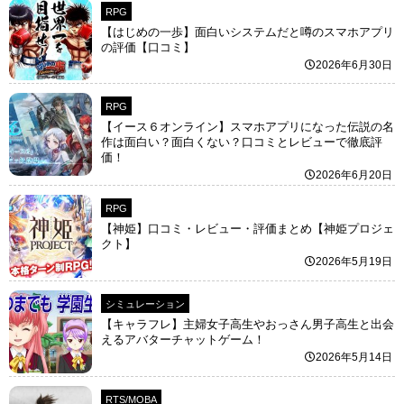
RPG
【はじめの一歩】面白いシステムだと噂のスマホアプリ
の評価【口コミ】
2026年6月30日
RPG
【イース６オンライン】スマホアプリになった伝説の名
作は面白い？面白くない？口コミとレビューで徹底評
価！
2026年6月20日
RPG
【神姫】口コミ・レビュー・評価まとめ【神姫プロジェ
クト】
2026年5月19日
シミュレーション
【キャラフレ】主婦女子高生やおっさん男子高生と出会
えるアバターチャットゲーム！
2026年5月14日
RTS/MOBA