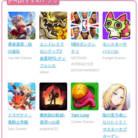
勇者連盟：暁
エンドレスフ
NBAダンクシ
モンスターサ
の遠征
ロンティア2
ティ
バイバル
Joy Net Games
放置RPG ディ
NETEASE
Farlight Games
INTERACTIVE
フェンス
ENTERTAINMENT
ekkorr
ドラゲナイ：
魔術師の軌跡-
Yarn Loop
陰の実力者に
竜騎士学園
真理への扉
Combo Games
なりたくて！
Ujoy Games
pingkehk111
マスターオブ
ガーデン