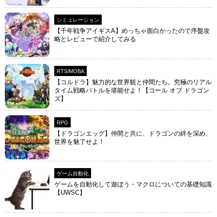
シミュレーション
【千年戦争アイギスA】めっちゃ面白かったので序盤攻
略とレビューで紹介してみる
RTS/MOBA
【コルドラ】魅力的な世界観と仲間たち。究極のリアル
タイム戦略バトルを堪能せよ！【コール オブ ドラゴン
ズ】
RPG
【ドラゴンエッグ】仲間と共に、ドラゴンの絆を深め、
世界を魅了せよ！
ゲーム自動化
ゲームを自動化して遊ぼう・マクロについての基礎知識
【UWSC】