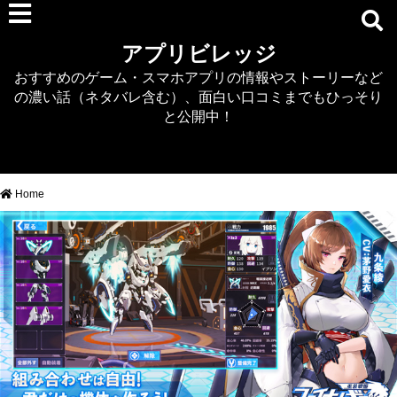
RPG
アプリビレッジ
マジカミ
おすすめのゲーム・スマホアプリの情報やストーリーなど
デタリキZ
の濃い話（ネタバレ含む）、面白い口コミまでもひっそり
アナザーエデン
と公開中！
プリンセスコネクト
EQエミュ
このファン（このすば）
Home
RTS/MOBA
アクション
シミュレーション
牧場婚活
DEAD OR ALIVE XVV
パズル/クイズ
ノベル