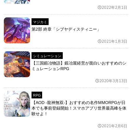
2022年2月1日
マジカミ
第2部 終章「シブヤディスティニー」
2021年1月3日
シミュレーション
【三国鍛冶物語】鍛冶屋経営が面白いおすすめのシ
ミュレーションRPG
2020年3月13日
RPG
【AOD -龍神無双-】おすすめの名作MMORPGが日
本でも事前登録開始！スマホアプリ世界最高峰を体
験せよ！
2021年2月6日