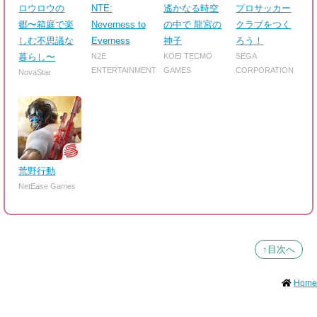
ロウロウの
NTE:
遙かなる時空
プロサッカー
郷〜箱庭で楽
Neverness to
の中で 龍宮の
クラブをつく
しむ不思議な
Everness
神子
ろう！
暮らし〜
N2E
KOEI TECMO
SEGA
ENTERTAINMENT
GAMES
CORPORATION
NovaStar
荒野行動
NetEase Games
↑目次へ
Home