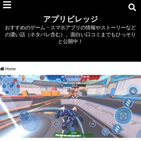
RPG
アプリビレッジ
マジカミ
おすすめのゲーム・スマホアプリの情報やストーリーなど
デタリキZ
の濃い話（ネタバレ含む）、面白い口コミまでもひっそり
アナザーエデン
と公開中！
プリンセスコネクト
EQエミュ
このファン（このすば）
Home
RTS/MOBA
アクション
シミュレーション
牧場婚活
DEAD OR ALIVE XVV
パズル/クイズ
ノベル