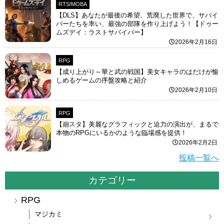
RTS/MOBA
【DLS】あなたが最後の希望。荒廃した世界で、サバイ
バーたちを率い、最強の部隊を作り上げよう！【ドゥー
ムズデイ：ラストサバイバー】
2026年2月16日
RPG
【成り上がり～華と武の戦国】美女キャラのはだけが愉
しめるゲームの序盤攻略と紹介
2026年2月10日
RPG
【崩スタ】美麗なグラフィックと迫力の演出が、まるで
本物のRPGにいるかのような臨場感を提供！
2026年2月2日
投稿一覧へ
カテゴリー
RPG
マジカミ