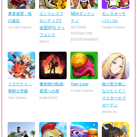
勇者連盟：暁
エンドレスフ
NBAダンクシ
モンスターサ
の遠征
ロンティア2
ティ
バイバル
Joy Net Games
放置RPG ディ
NETEASE
Farlight Games
INTERACTIVE
フェンス
ENTERTAINMENT
ekkorr
ドラゲナイ：
魔術師の軌跡-
Yarn Loop
陰の実力者に
竜騎士学園
真理への扉
Combo Games
なりたくて！
Ujoy Games
pingkehk111
マスターオブ
ガーデン
Aiming Inc