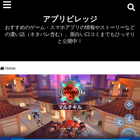
RPG
アプリビレッジ
マジカミ
おすすめのゲーム・スマホアプリの情報やストーリーなど
デタリキZ
の濃い話（ネタバレ含む）、面白い口コミまでもひっそり
アナザーエデン
と公開中！
プリンセスコネクト
EQエミュ
このファン（このすば）
Home
RTS/MOBA
アクション
シミュレーション
牧場婚活
DEAD OR ALIVE XVV
パズル/クイズ
ノベル