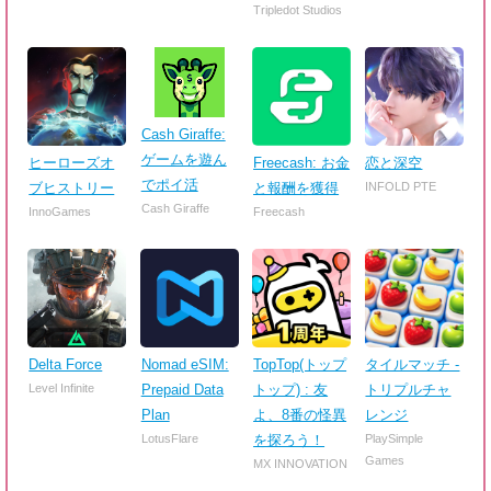
Tripledot Studios
Cash Giraffe:
ゲームを遊ん
ヒーローズオ
Freecash: お金
恋と深空
でポイ活
ブヒストリー
と報酬を獲得
INFOLD PTE
Cash Giraffe
InnoGames
Freecash
Delta Force
Nomad eSIM:
TopTop(トップ
タイルマッチ -
Level Infinite
Prepaid Data
トップ) : 友
トリプルチャ
Plan
よ、8番の怪異
レンジ
LotusFlare
を探ろう！
PlaySimple
Games
MX INNOVATION