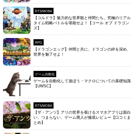
RTS/MOBA
【コルドラ】魅力的な世界観と仲間たち。究極のリアル
タイム戦略バトルを堪能せよ！【コール オブ ドラゴン
ズ】
RPG
【ドラゴンエッグ】仲間と共に、ドラゴンの絆を深め、
世界を魅了せよ！
ゲーム自動化
ゲームを自動化して遊ぼう・マクロについての基礎知識
【UWSC】
RTS/MOBA
【ザ・アンツ】アリの世界を覗けるスマホアプリは面白
い、つまらない、ゲーム廃人が徹底レビュー【口コミま
とめ】