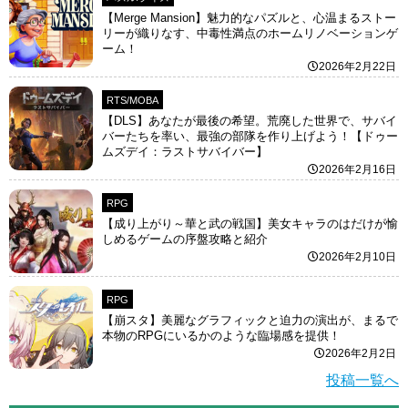
【Merge Mansion】魅力的なパズルと、心温まるストー
リーが織りなす、中毒性満点のホームリノベーションゲ
ーム！
2026年2月22日
RTS/MOBA
【DLS】あなたが最後の希望。荒廃した世界で、サバイ
バーたちを率い、最強の部隊を作り上げよう！【ドゥー
ムズデイ：ラストサバイバー】
2026年2月16日
RPG
【成り上がり～華と武の戦国】美女キャラのはだけが愉
しめるゲームの序盤攻略と紹介
2026年2月10日
RPG
【崩スタ】美麗なグラフィックと迫力の演出が、まるで
本物のRPGにいるかのような臨場感を提供！
2026年2月2日
投稿一覧へ