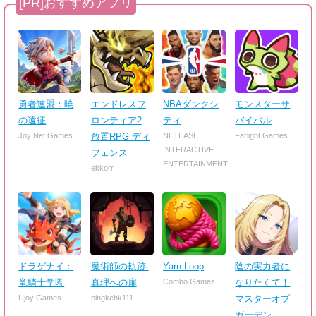
勇者連盟：暁
エンドレスフ
NBAダンクシ
モンスターサ
の遠征
ロンティア2
ティ
バイバル
Joy Net Games
放置RPG ディ
NETEASE
Farlight Games
INTERACTIVE
フェンス
ENTERTAINMENT
ekkorr
ドラゲナイ：
魔術師の軌跡-
Yarn Loop
陰の実力者に
竜騎士学園
真理への扉
Combo Games
なりたくて！
Ujoy Games
pingkehk111
マスターオブ
ガーデン