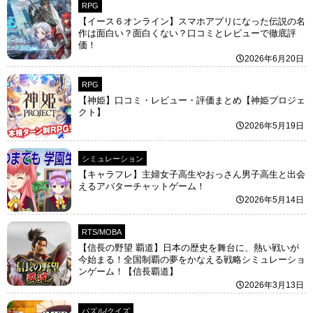
RPG
【イース６オンライン】スマホアプリになった伝説の名
作は面白い？面白くない？口コミとレビューで徹底評
価！
2026年6月20日
RPG
【神姫】口コミ・レビュー・評価まとめ【神姫プロジェ
クト】
2026年5月19日
シミュレーション
【キャラフレ】主婦女子高生やおっさん男子高生と出会
えるアバターチャットゲーム！
2026年5月14日
RTS/MOBA
【信長の野望 覇道】日本の歴史を舞台に、熱い戦いが
今始まる！全国制覇の夢をかなえる戦略シミュレーショ
ンゲーム！【信長覇道】
2026年3月13日
パズル/クイズ