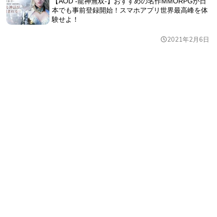
【AOD -龍神無双-】おすすめの名作MMORPGが日
本でも事前登録開始！スマホアプリ世界最高峰を体
験せよ！
2021年2月6日