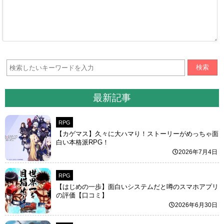
検索
最新記事
RPG
【カゲマス】久々に大ハマり！ストーリーがめっちゃ面
白い本格派RPG！
2026年7月4日
RPG
【はじめの一歩】面白いシステムだと噂のスマホアプリ
の評価【口コミ】
2026年6月30日