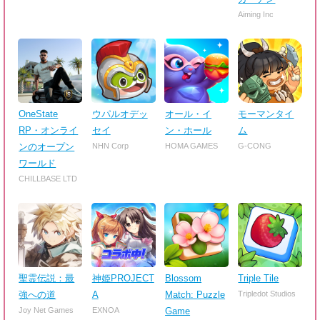
Aiming Inc
OneState
ウパルオデッ
オール・イ
モーマンタイ
RP・オンライ
セイ
ン・ホール
ム
ンのオープン
NHN Corp
HOMA GAMES
G-CONG
ワールド
CHILLBASE LTD
聖霊伝説：最
神姫PROJECT
Blossom
Triple Tile
強への道
A
Match: Puzzle
Tripledot Studios
Joy Net Games
EXNOA
Game