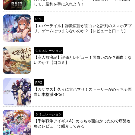
して、勝利を手に入れよう！
RPG
【エバーテイル】詐欺広告が面白いと評判のスマホアプ
リ。ゲームはつまらないのか？【レビューと口コミ】
シミュレーション
【商人放浪‪記】評価とレビュー！面白いのか？面白くな
いのか？【口コミ】
RPG
【カゲマス】久々に大ハマり！ストーリーがめっちゃ面
白い本格派RPG！
シミュレーション
【千年戦争アイギスA】めっちゃ面白かったので序盤攻
略とレビューで紹介してみる