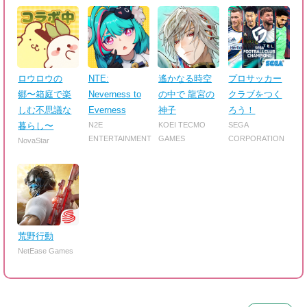
ロウロウの
NTE:
遙かなる時空
プロサッカー
郷〜箱庭で楽
Neverness to
の中で 龍宮の
クラブをつく
しむ不思議な
Everness
神子
ろう！
暮らし〜
N2E
KOEI TECMO
SEGA
ENTERTAINMENT
GAMES
CORPORATION
NovaStar
荒野行動
NetEase Games