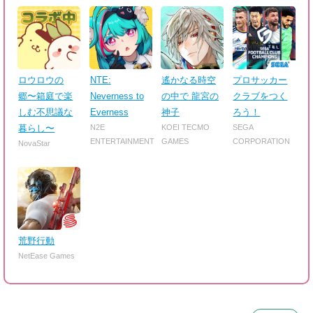
ロウロウの
NTE:
遙かなる時空
プロサッカー
郷〜箱庭で楽
Neverness to
の中で 龍宮の
クラブをつく
しむ不思議な
Everness
神子
ろう！
暮らし〜
N2E
KOEI TECMO
SEGA
ENTERTAINMENT
GAMES
CORPORATION
NovaStar
荒野行動
NetEase Games