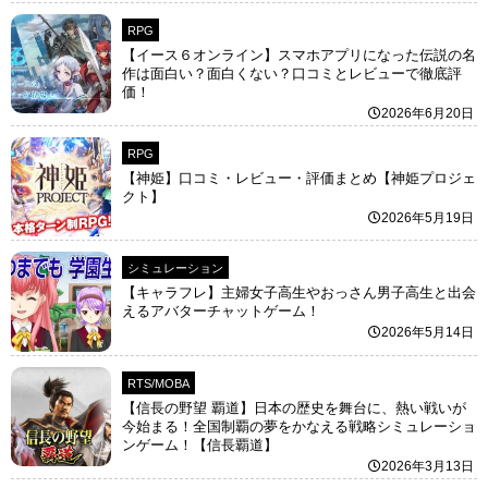
RPG
【イース６オンライン】スマホアプリになった伝説の名
作は面白い？面白くない？口コミとレビューで徹底評
価！
2026年6月20日
RPG
【神姫】口コミ・レビュー・評価まとめ【神姫プロジェ
クト】
2026年5月19日
シミュレーション
【キャラフレ】主婦女子高生やおっさん男子高生と出会
えるアバターチャットゲーム！
2026年5月14日
RTS/MOBA
【信長の野望 覇道】日本の歴史を舞台に、熱い戦いが
今始まる！全国制覇の夢をかなえる戦略シミュレーショ
ンゲーム！【信長覇道】
2026年3月13日