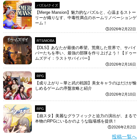
パズル/クイズ
【Merge Mansion】魅力的なパズルと、心温まるストー
リーが織りなす、中毒性満点のホームリノベーションゲ
ーム！
2026年2月22日
RTS/MOBA
【DLS】あなたが最後の希望。荒廃した世界で、サバイ
バーたちを率い、最強の部隊を作り上げよう！【ドゥー
ムズデイ：ラストサバイバー】
2026年2月16日
RPG
【成り上がり～華と武の戦国】美女キャラのはだけが愉
しめるゲームの序盤攻略と紹介
2026年2月10日
RPG
【崩スタ】美麗なグラフィックと迫力の演出が、まるで
本物のRPGにいるかのような臨場感を提供！
2026年2月2日
投稿一覧へ