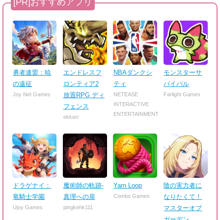
勇者連盟：暁
エンドレスフ
NBAダンクシ
モンスターサ
の遠征
ロンティア2
ティ
バイバル
Joy Net Games
放置RPG ディ
NETEASE
Farlight Games
INTERACTIVE
フェンス
ENTERTAINMENT
ekkorr
ドラゲナイ：
魔術師の軌跡-
Yarn Loop
陰の実力者に
竜騎士学園
真理への扉
Combo Games
なりたくて！
Ujoy Games
pingkehk111
マスターオブ
ガーデン