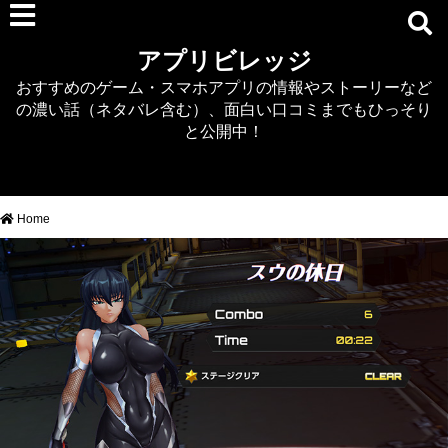
RPG
アプリビレッジ
マジカミ
おすすめのゲーム・スマホアプリの情報やストーリーなど
デタリキZ
の濃い話（ネタバレ含む）、面白い口コミまでもひっそり
アナザーエデン
と公開中！
プリンセスコネクト
EQエミュ
このファン（このすば）
Home
RTS/MOBA
アクション
シミュレーション
牧場婚活
DEAD OR ALIVE XVV
パズル/クイズ
ノベル