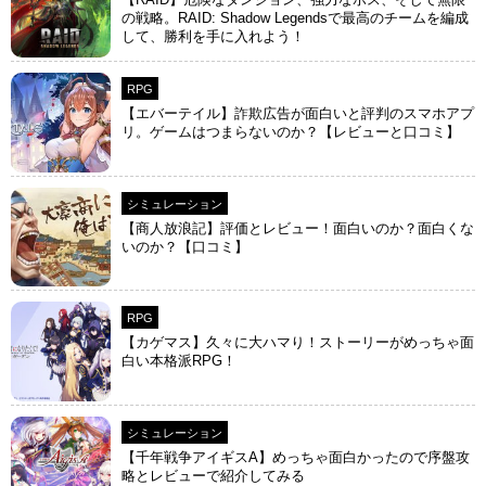
の戦略。RAID: Shadow Legendsで最高のチームを編成
して、勝利を手に入れよう！
RPG
【エバーテイル】詐欺広告が面白いと評判のスマホアプ
リ。ゲームはつまらないのか？【レビューと口コミ】
シミュレーション
【商人放浪‪記】評価とレビュー！面白いのか？面白くな
いのか？【口コミ】
RPG
【カゲマス】久々に大ハマり！ストーリーがめっちゃ面
白い本格派RPG！
シミュレーション
【千年戦争アイギスA】めっちゃ面白かったので序盤攻
略とレビューで紹介してみる