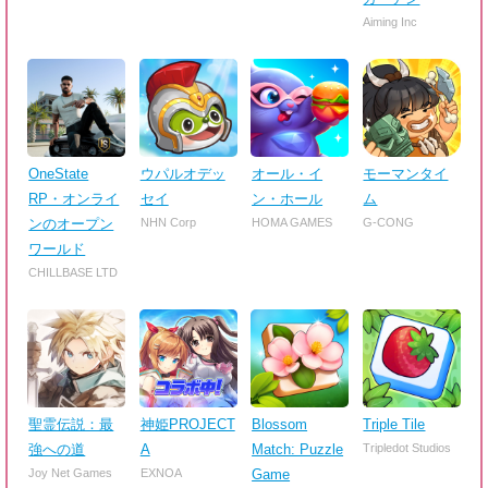
Aiming Inc
OneState
ウパルオデッ
オール・イ
モーマンタイ
RP・オンライ
セイ
ン・ホール
ム
ンのオープン
NHN Corp
HOMA GAMES
G-CONG
ワールド
CHILLBASE LTD
聖霊伝説：最
神姫PROJECT
Blossom
Triple Tile
強への道
A
Match: Puzzle
Tripledot Studios
Joy Net Games
EXNOA
Game