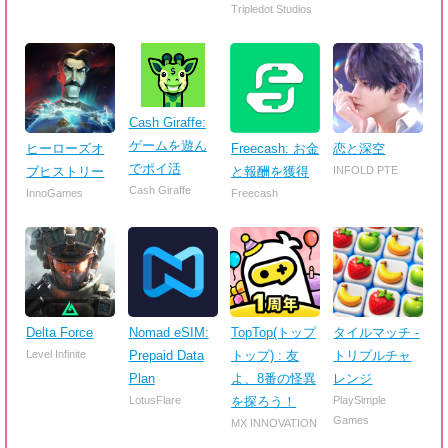
Tripledot Studios
Cash Giraffe:
ゲームを遊ん
ヒーローズオ
Freecash: お金
恋と深空
でポイ活
ブヒストリー
と報酬を獲得
INFOLD PTE
Cash Giraffe
InnoGames
Freecash
Delta Force
Nomad eSIM:
TopTop(トップ
タイルマッチ -
Level Infinite
Prepaid Data
トップ) : 友
トリプルチャ
Plan
よ、8番の怪異
レンジ
LotusFlare
を探ろう！
PlaySimple
Games
MX INNOVATION