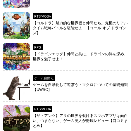
RTS/MOBA
【コルドラ】魅力的な世界観と仲間たち。究極のリアル
タイム戦略バトルを堪能せよ！【コール オブ ドラゴン
ズ】
RPG
【ドラゴンエッグ】仲間と共に、ドラゴンの絆を深め、
世界を魅了せよ！
ゲーム自動化
ゲームを自動化して遊ぼう・マクロについての基礎知識
【UWSC】
RTS/MOBA
【ザ・アンツ】アリの世界を覗けるスマホアプリは面白
い、つまらない、ゲーム廃人が徹底レビュー【口コミま
とめ】