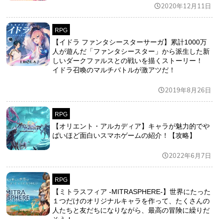
2020年12月11日
RPG
【イドラ ファンタシースターサーガ】累計1000万
人が遊んだ「ファンタシースター」から派生した新
しいダークファルスとの戦いを描くストーリー！
イドラ召喚のマルチバトルが激アツだ！
2019年8月26日
RPG
【オリエント・アルカディア】キャラが魅力的でや
ばいほど面白いスマホゲームの紹介！【攻略】
2022年6月7日
RPG
【ミトラスフィア -MITRASPHERE-】世界にたった
１つだけのオリジナルキャラを作って、たくさんの
人たちと友だちになりながら、最高の冒険に繰りだ