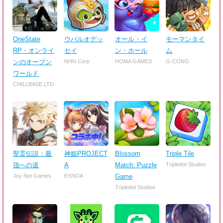
OneState
ウパルオデッ
オール・イ
モーマンタイ
RP・オンライ
セイ
ン・ホール
ム
ンのオープン
NHN Corp
HOMA GAMES
G-CONG
ワールド
CHILLBASE LTD
聖霊伝説：最
神姫PROJECT
Blossom
Triple Tile
強への道
A
Match: Puzzle
Tripledot Studios
Joy Net Games
EXNOA
Game
Tripledot Studios