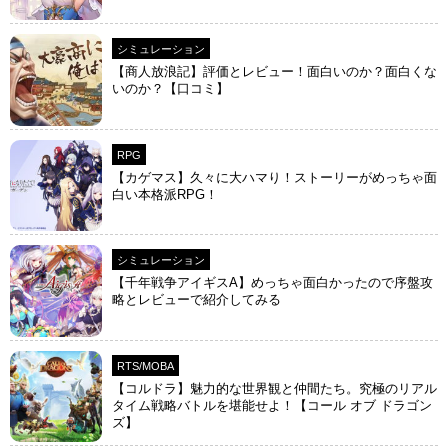
シミュレーション
【商人放浪‪記】評価とレビュー！面白いのか？面白くな
いのか？【口コミ】
RPG
【カゲマス】久々に大ハマり！ストーリーがめっちゃ面
白い本格派RPG！
シミュレーション
【千年戦争アイギスA】めっちゃ面白かったので序盤攻
略とレビューで紹介してみる
RTS/MOBA
【コルドラ】魅力的な世界観と仲間たち。究極のリアル
タイム戦略バトルを堪能せよ！【コール オブ ドラゴン
ズ】