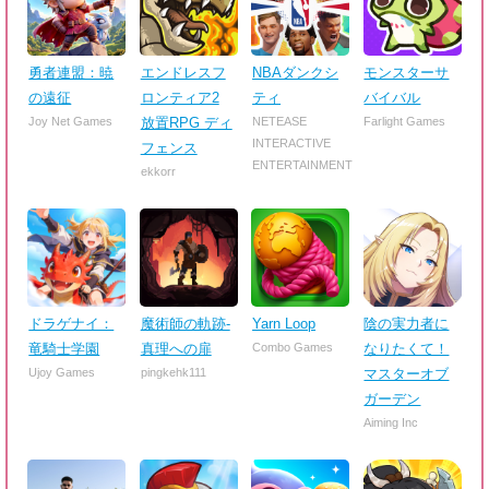
勇者連盟：暁
エンドレスフ
NBAダンクシ
モンスターサ
の遠征
ロンティア2
ティ
バイバル
Joy Net Games
放置RPG ディ
NETEASE
Farlight Games
INTERACTIVE
フェンス
ENTERTAINMENT
ekkorr
ドラゲナイ：
魔術師の軌跡-
Yarn Loop
陰の実力者に
竜騎士学園
真理への扉
Combo Games
なりたくて！
Ujoy Games
pingkehk111
マスターオブ
ガーデン
Aiming Inc