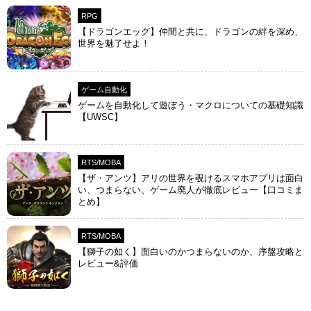
RPG
【ドラゴンエッグ】仲間と共に、ドラゴンの絆を深め、
世界を魅了せよ！
ゲーム自動化
ゲームを自動化して遊ぼう・マクロについての基礎知識
【UWSC】
RTS/MOBA
【ザ・アンツ】アリの世界を覗けるスマホアプリは面白
い、つまらない、ゲーム廃人が徹底レビュー【口コミま
とめ】
RTS/MOBA
【獅子の如く】面白いのかつまらないのか、序盤攻略と
レビュー&評価