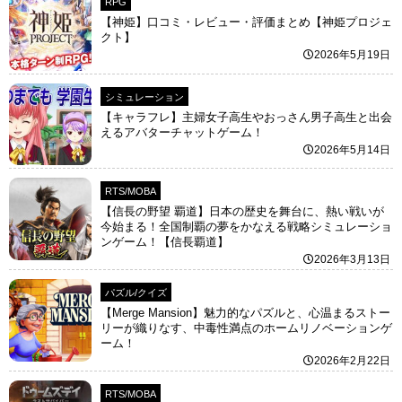
RPG
【神姫】口コミ・レビュー・評価まとめ【神姫プロジェ
クト】
2026年5月19日
シミュレーション
【キャラフレ】主婦女子高生やおっさん男子高生と出会
えるアバターチャットゲーム！
2026年5月14日
RTS/MOBA
【信長の野望 覇道】日本の歴史を舞台に、熱い戦いが
今始まる！全国制覇の夢をかなえる戦略シミュレーショ
ンゲーム！【信長覇道】
2026年3月13日
パズル/クイズ
【Merge Mansion】魅力的なパズルと、心温まるストー
リーが織りなす、中毒性満点のホームリノベーションゲ
ーム！
2026年2月22日
RTS/MOBA