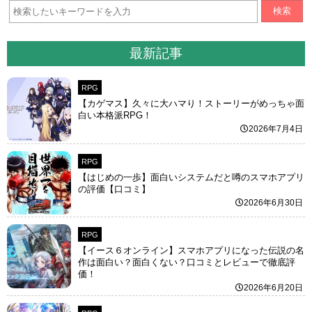
検索
最新記事
RPG
【カゲマス】久々に大ハマり！ストーリーがめっちゃ面
白い本格派RPG！
2026年7月4日
RPG
【はじめの一歩】面白いシステムだと噂のスマホアプリ
の評価【口コミ】
2026年6月30日
RPG
【イース６オンライン】スマホアプリになった伝説の名
作は面白い？面白くない？口コミとレビューで徹底評
価！
2026年6月20日