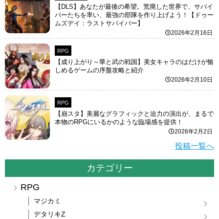
【DLS】あなたが最後の希望。荒廃した世界で、サバイ
バーたちを率い、最強の部隊を作り上げよう！【ドゥー
ムズデイ：ラストサバイバー】
2026年2月16日
RPG
【成り上がり～華と武の戦国】美女キャラのはだけが愉
しめるゲームの序盤攻略と紹介
2026年2月10日
RPG
【崩スタ】美麗なグラフィックと迫力の演出が、まるで
本物のRPGにいるかのような臨場感を提供！
2026年2月2日
投稿一覧へ
カテゴリー
RPG
マジカミ
デタリキZ