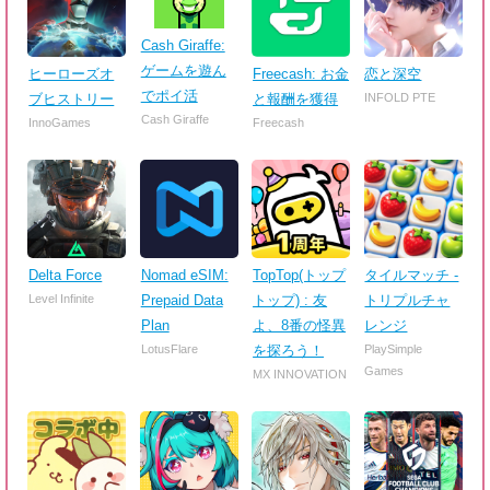
Cash Giraffe:
ゲームを遊ん
ヒーローズオ
Freecash: お金
恋と深空
でポイ活
ブヒストリー
と報酬を獲得
INFOLD PTE
Cash Giraffe
InnoGames
Freecash
Delta Force
Nomad eSIM:
TopTop(トップ
タイルマッチ -
Level Infinite
Prepaid Data
トップ) : 友
トリプルチャ
Plan
よ、8番の怪異
レンジ
LotusFlare
を探ろう！
PlaySimple
Games
MX INNOVATION