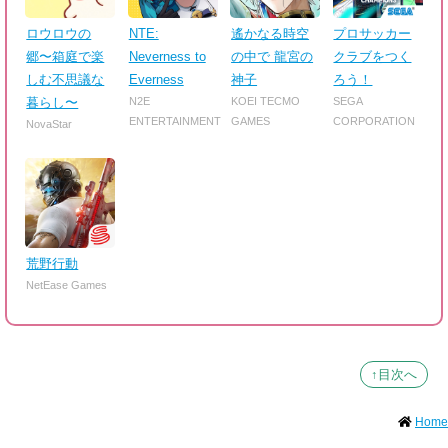
ロウロウの
NTE:
遙かなる時空
プロサッカー
郷〜箱庭で楽
Neverness to
の中で 龍宮の
クラブをつく
しむ不思議な
Everness
神子
ろう！
暮らし〜
N2E
KOEI TECMO
SEGA
ENTERTAINMENT
GAMES
CORPORATION
NovaStar
荒野行動
NetEase Games
↑目次へ
Home