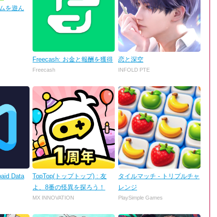
 ゲームを遊ん
Freecash: お金と報酬を獲得
恋と深空
Freecash
INFOLD PTE
aid Data
TopTop(トップトップ) : 友
タイルマッチ - トリプルチャ
よ、8番の怪異を探ろう！
レンジ
MX INNOVATION
PlaySimple Games