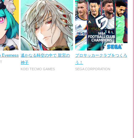
o Everness
遙かなる時空の中で 龍宮の
プロサッカークラブをつくろ
T
神子
う！
KOEI TECMO GAMES
SEGA CORPORATION