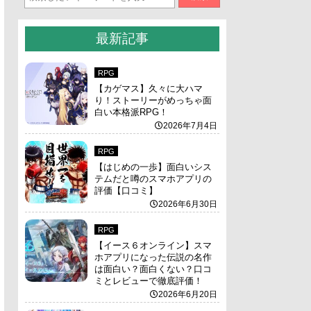
最新記事
RPG
【カゲマス】久々に大ハマ
り！ストーリーがめっちゃ面
白い本格派RPG！
2026年7月4日
RPG
【はじめの一歩】面白いシス
テムだと噂のスマホアプリの
評価【口コミ】
2026年6月30日
RPG
【イース６オンライン】スマ
ホアプリになった伝説の名作
は面白い？面白くない？口コ
ミとレビューで徹底評価！
2026年6月20日