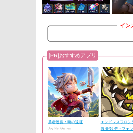
イン
勇者連盟：暁の遠征
エンドレスフロンテ
Joy Net Games
置RPG ディフェ