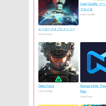
Cash Giraffe:
でポイ活
Cash Giraffe
ヒーローズオブヒストリー
InnoGames
Delta Force
Nomad eSIM: Prep
Level Infinite
Plan
LotusFlare