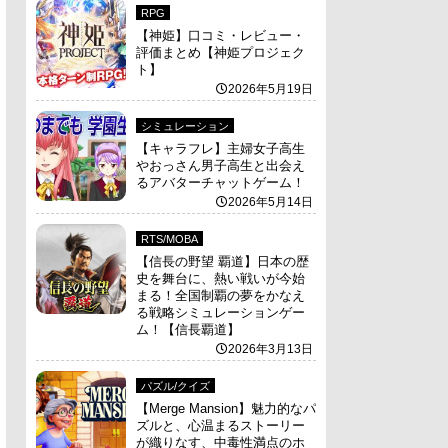
RPG
【神姫】口コミ・レビュー・
評価まとめ【神姫プロジェク
ト】
2026年5月19日
シミュレーション
【キャラフレ】主婦女子高生
やおっさん男子高生と出会え
るアバターチャットゲーム！
2026年5月14日
RTS/MOBA
【信長の野望 覇道】日本の歴
史を舞台に、熱い戦いが今始
まる！全国制覇の夢をかなえ
る戦略シミュレーションゲー
ム！【信長覇道】
2026年3月13日
パズル/クイズ
【Merge Mansion】魅力的なパ
ズルと、心温まるストーリー
が織りなす、中毒性満点のホ