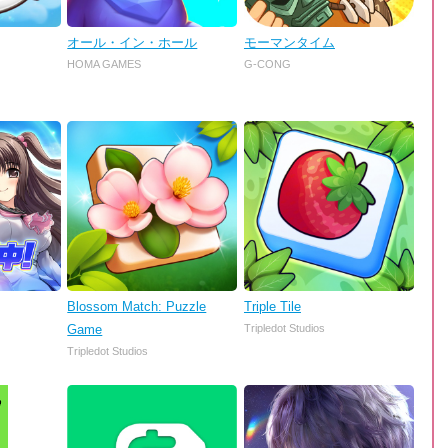
オール・イン・ホール
モーマンタイム
HOMA GAMES
G-CONG
Blossom Match: Puzzle
Triple Tile
Game
Tripledot Studios
Tripledot Studios