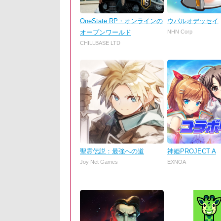
OneState RP・オンラインの
ウパルオデッセイ
オープンワールド
NHN Corp
CHILLBASE LTD
聖霊伝説：最強への道
神姫PROJECT A
Joy Net Games
EXNOA