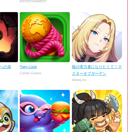
ENTERTAINMENT
理への扉
Yarn Loop
陰の実力者になりたくて！マ
Combo Games
スターオブガーデン
Aiming Inc