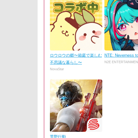
ロウロウの郷〜箱庭で楽しむ
NTE: Neverness t
不思議な暮らし〜
N2E ENTERTAINMEN
NovaStar
荒野行動