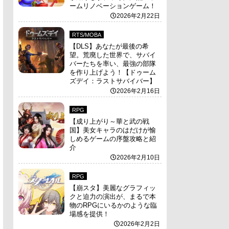
ームリノベーションゲーム！
2026年2月22日
RTS/MOBA
【DLS】あなたが最後の希
望。荒廃した世界で、サバイ
バーたちを率い、最強の部隊
を作り上げよう！【ドゥーム
ズデイ：ラストサバイバー】
2026年2月16日
RPG
【成り上がり～華と武の戦
国】美女キャラのはだけが愉
しめるゲームの序盤攻略と紹
介
2026年2月10日
RPG
【崩スタ】美麗なグラフィッ
クと迫力の演出が、まるで本
物のRPGにいるかのような臨
場感を提供！
2026年2月2日