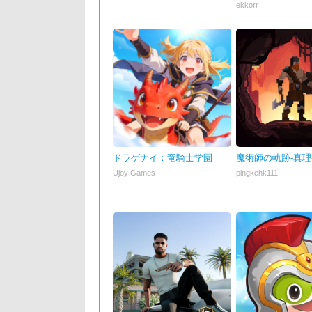
ekkorr
ドラゲナイ：竜騎士学園
魔術師の軌跡-真
Ujoy Games
pingkehk111