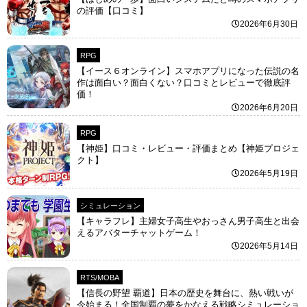
の評価【口コミ】
2026年6月30日
RPG
【イース６オンライン】スマホアプリになった伝説の名
作は面白い？面白くない？口コミとレビューで徹底評
価！
2026年6月20日
RPG
【神姫】口コミ・レビュー・評価まとめ【神姫プロジェ
クト】
2026年5月19日
シミュレーション
【キャラフレ】主婦女子高生やおっさん男子高生と出会
えるアバターチャットゲーム！
2026年5月14日
RTS/MOBA
【信長の野望 覇道】日本の歴史を舞台に、熱い戦いが
今始まる！全国制覇の夢をかなえる戦略シミュレーショ