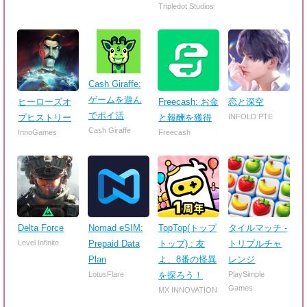
Tripledot Studios
Cash Giraffe:
ゲームを遊ん
ヒーローズオ
Freecash: お金
恋と深空
でポイ活
ブヒストリー
と報酬を獲得
INFOLD PTE
Cash Giraffe
InnoGames
Freecash
Delta Force
Nomad eSIM:
TopTop(トップ
タイルマッチ -
Level Infinite
Prepaid Data
トップ) : 友
トリプルチャ
Plan
よ、8番の怪異
レンジ
LotusFlare
を探ろう！
PlaySimple
Games
MX INNOVATION