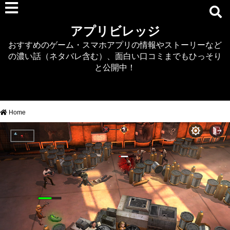
RPG
アプリビレッジ
マジカミ
おすすめのゲーム・スマホアプリの情報やストーリーなど
デタリキZ
の濃い話（ネタバレ含む）、面白い口コミまでもひっそり
アナザーエデン
と公開中！
プリンセスコネクト
EQエミュ
このファン（このすば）
Home
RTS/MOBA
アクション
シミュレーション
牧場婚活
DEAD OR ALIVE XVV
パズル/クイズ
ノベル