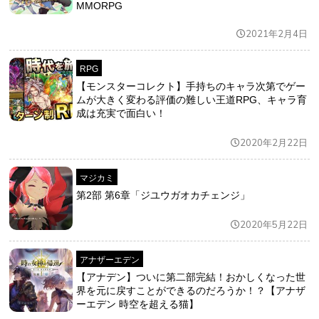
MMORPG
2021年2月4日
RPG
【モンスターコレクト】手持ちのキャラ次第でゲー
ムが大きく変わる評価の難しい王道RPG、キャラ育
成は充実で面白い！
2020年2月22日
マジカミ
第2部 第6章「ジユウガオカチェンジ」
2020年5月22日
アナザーエデン
【アナデン】ついに第二部完結！おかしくなった世
界を元に戻すことができるのだろうか！？【アナザ
ーエデン 時空を超える猫】