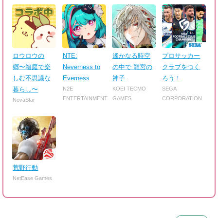
ロウロウの
NTE:
遙かなる時空
プロサッカー
郷〜箱庭で楽
Neverness to
の中で 龍宮の
クラブをつく
しむ不思議な
Everness
神子
ろう！
暮らし〜
N2E
KOEI TECMO
SEGA
ENTERTAINMENT
GAMES
CORPORATION
NovaStar
荒野行動
NetEase Games