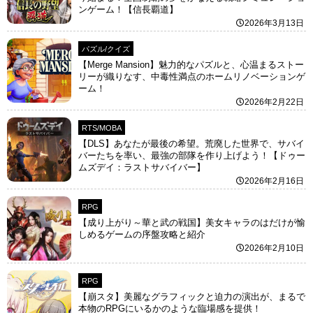
ンゲーム！【信長覇道】
2026年3月13日
パズル/クイズ
【Merge Mansion】魅力的なパズルと、心温まるストー
リーが織りなす、中毒性満点のホームリノベーションゲ
ーム！
2026年2月22日
RTS/MOBA
【DLS】あなたが最後の希望。荒廃した世界で、サバイ
バーたちを率い、最強の部隊を作り上げよう！【ドゥー
ムズデイ：ラストサバイバー】
2026年2月16日
RPG
【成り上がり～華と武の戦国】美女キャラのはだけが愉
しめるゲームの序盤攻略と紹介
2026年2月10日
RPG
【崩スタ】美麗なグラフィックと迫力の演出が、まるで
本物のRPGにいるかのような臨場感を提供！