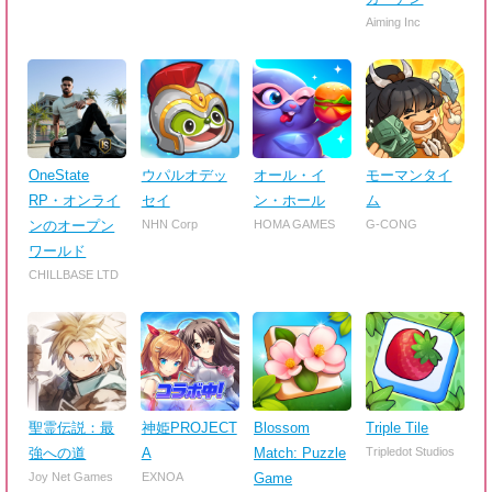
Aiming Inc
OneState
ウパルオデッ
オール・イ
モーマンタイ
RP・オンライ
セイ
ン・ホール
ム
ンのオープン
NHN Corp
HOMA GAMES
G-CONG
ワールド
CHILLBASE LTD
聖霊伝説：最
神姫PROJECT
Blossom
Triple Tile
強への道
A
Match: Puzzle
Tripledot Studios
Joy Net Games
EXNOA
Game