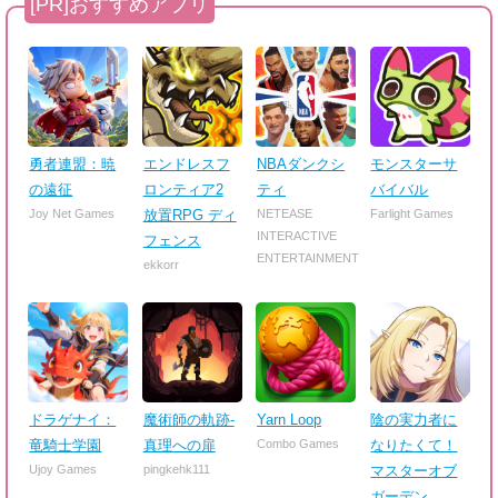
勇者連盟：暁
エンドレスフ
NBAダンクシ
モンスターサ
の遠征
ロンティア2
ティ
バイバル
Joy Net Games
放置RPG ディ
NETEASE
Farlight Games
INTERACTIVE
フェンス
ENTERTAINMENT
ekkorr
ドラゲナイ：
魔術師の軌跡-
Yarn Loop
陰の実力者に
竜騎士学園
真理への扉
Combo Games
なりたくて！
Ujoy Games
pingkehk111
マスターオブ
ガーデン