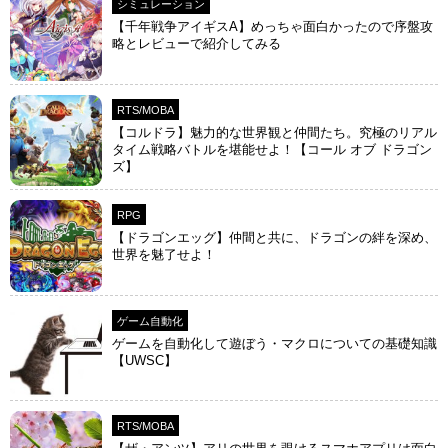
シミュレーション
【千年戦争アイギスA】めっちゃ面白かったので序盤攻
略とレビューで紹介してみる
RTS/MOBA
【コルドラ】魅力的な世界観と仲間たち。究極のリアル
タイム戦略バトルを堪能せよ！【コール オブ ドラゴン
ズ】
RPG
【ドラゴンエッグ】仲間と共に、ドラゴンの絆を深め、
世界を魅了せよ！
ゲーム自動化
ゲームを自動化して遊ぼう・マクロについての基礎知識
【UWSC】
RTS/MOBA