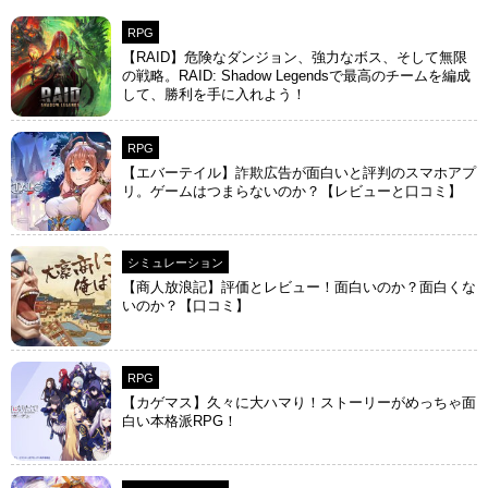
RPG
【RAID】危険なダンジョン、強力なボス、そして無限
の戦略。RAID: Shadow Legendsで最高のチームを編成
して、勝利を手に入れよう！
RPG
【エバーテイル】詐欺広告が面白いと評判のスマホアプ
リ。ゲームはつまらないのか？【レビューと口コミ】
シミュレーション
【商人放浪‪記】評価とレビュー！面白いのか？面白くな
いのか？【口コミ】
RPG
【カゲマス】久々に大ハマり！ストーリーがめっちゃ面
白い本格派RPG！