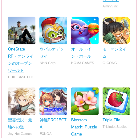
Aiming Inc
OneState
ウパルオデッ
オール・イ
モーマンタイ
RP・オンライ
セイ
ン・ホール
ム
ンのオープン
NHN Corp
HOMA GAMES
G-CONG
ワールド
CHILLBASE LTD
聖霊伝説：最
神姫PROJECT
Blossom
Triple Tile
強への道
A
Match: Puzzle
Tripledot Studios
Joy Net Games
EXNOA
Game