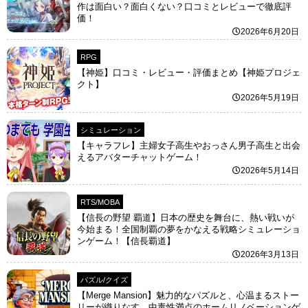
作は面白い？面白くない？口コミとレビューで徹底評
価！
2026年6月20日
RPG
【神姫】口コミ・レビュー・評価まとめ【神姫プロジェ
クト】
2026年5月19日
シミュレーション
【キャラフレ】主婦女子高生やおっさん男子高生と出会
えるアバターチャットゲーム！
2026年5月14日
RTS/MOBA
【信長の野望 覇道】日本の歴史を舞台に、熱い戦いが
今始まる！全国制覇の夢をかなえる戦略シミュレーショ
ンゲーム！【信長覇道】
2026年3月13日
パズル/クイズ
【Merge Mansion】魅力的なパズルと、心温まるストー
リーが織りなす、中毒性満点のホームリノベーションゲ