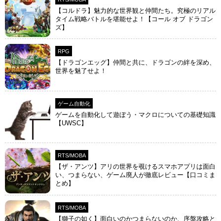
【コルドラ】魅力的な世界観と仲間たち。究極のリアル
タイム戦略バトルを堪能せよ！【コール オブ ドラゴン
ズ】
RPG
【ドラゴンエッグ】仲間と共に、ドラゴンの絆を深め、
世界を魅了せよ！
ゲーム自動化
ゲームを自動化して遊ぼう・マクロについての基礎知識
【UWSC】
RTS/MOBA
【ザ・アンツ】アリの世界を覗けるスマホアプリは面白
い、つまらない、ゲーム廃人が徹底レビュー【口コミま
とめ】
RTS/MOBA
【獅子の如く】面白いのかつまらないのか、序盤攻略と