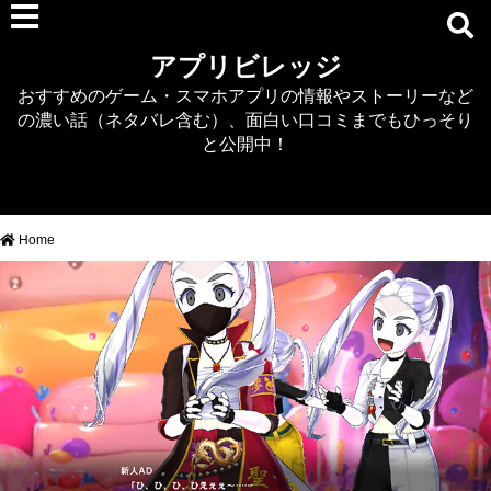
RPG
アプリビレッジ
マジカミ
おすすめのゲーム・スマホアプリの情報やストーリーなど
デタリキZ
の濃い話（ネタバレ含む）、面白い口コミまでもひっそり
アナザーエデン
と公開中！
プリンセスコネクト
EQエミュ
このファン（このすば）
Home
RTS/MOBA
アクション
シミュレーション
牧場婚活
DEAD OR ALIVE XVV
パズル/クイズ
ノベル