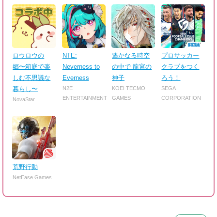
ロウロウの
NTE:
遙かなる時空
プロサッカー
郷〜箱庭で楽
Neverness to
の中で 龍宮の
クラブをつく
しむ不思議な
Everness
神子
ろう！
暮らし〜
N2E
KOEI TECMO
SEGA
ENTERTAINMENT
GAMES
CORPORATION
NovaStar
荒野行動
NetEase Games