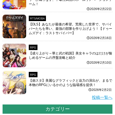
ーム！
2026年2月22日
RTS/MOBA
【DLS】あなたが最後の希望。荒廃した世界で、サバイ
バーたちを率い、最強の部隊を作り上げよう！【ドゥー
ムズデイ：ラストサバイバー】
2026年2月16日
RPG
【成り上がり～華と武の戦国】美女キャラのはだけが愉
しめるゲームの序盤攻略と紹介
2026年2月10日
RPG
【崩スタ】美麗なグラフィックと迫力の演出が、まるで
本物のRPGにいるかのような臨場感を提供！
2026年2月2日
投稿一覧へ
カテゴリー