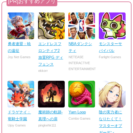
勇者連盟：暁
エンドレスフ
NBAダンクシ
モンスターサ
の遠征
ロンティア2
ティ
バイバル
Joy Net Games
放置RPG ディ
NETEASE
Farlight Games
INTERACTIVE
フェンス
ENTERTAINMENT
ekkorr
ドラゲナイ：
魔術師の軌跡-
Yarn Loop
陰の実力者に
竜騎士学園
真理への扉
Combo Games
なりたくて！
Ujoy Games
pingkehk111
マスターオブ
ガーデン