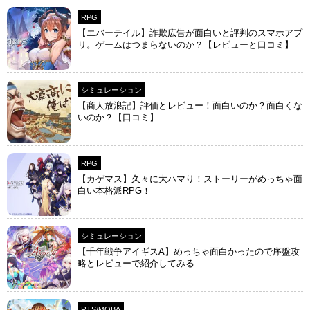
RPG
【エバーテイル】詐欺広告が面白いと評判のスマホアプ
リ。ゲームはつまらないのか？【レビューと口コミ】
シミュレーション
【商人放浪‪記】評価とレビュー！面白いのか？面白くな
いのか？【口コミ】
RPG
【カゲマス】久々に大ハマり！ストーリーがめっちゃ面
白い本格派RPG！
シミュレーション
【千年戦争アイギスA】めっちゃ面白かったので序盤攻
略とレビューで紹介してみる
RTS/MOBA