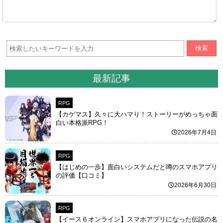
検索
最新記事
RPG
【カゲマス】久々に大ハマり！ストーリーがめっちゃ面
白い本格派RPG！
2026年7月4日
RPG
【はじめの一歩】面白いシステムだと噂のスマホアプリ
の評価【口コミ】
2026年6月30日
RPG
【イース６オンライン】スマホアプリになった伝説の名