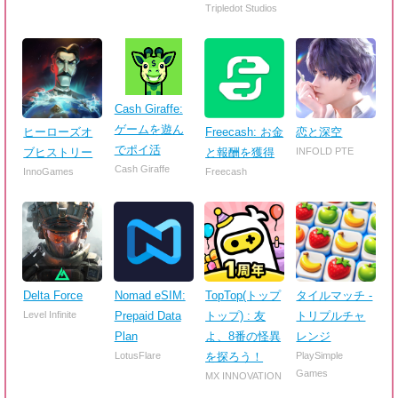
Tripledot Studios
Cash Giraffe:
ゲームを遊ん
ヒーローズオ
Freecash: お金
恋と深空
でポイ活
ブヒストリー
と報酬を獲得
INFOLD PTE
Cash Giraffe
InnoGames
Freecash
Delta Force
Nomad eSIM:
TopTop(トップ
タイルマッチ -
Level Infinite
Prepaid Data
トップ) : 友
トリプルチャ
Plan
よ、8番の怪異
レンジ
LotusFlare
を探ろう！
PlaySimple
Games
MX INNOVATION