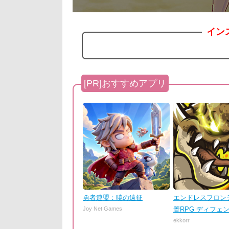
イン
勇者連盟：暁の遠征
エンドレスフロンテ
Joy Net Games
置RPG ディフェ
ekkorr