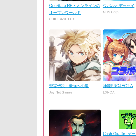
OneState RP・オンラインの
ウパルオデッセイ
オープンワールド
NHN Corp
CHILLBASE LTD
聖霊伝説：最強への道
神姫PROJECT A
Joy Net Games
EXNOA
Cash Giraffe: