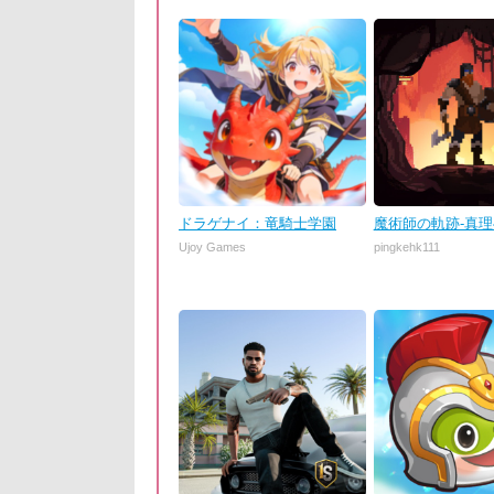
ドラゲナイ：竜騎士学園
魔術師の軌跡-真
Ujoy Games
pingkehk111