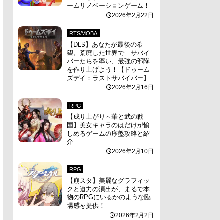
ームリノベーションゲーム！
2026年2月22日
RTS/MOBA
【DLS】あなたが最後の希
望。荒廃した世界で、サバイ
バーたちを率い、最強の部隊
を作り上げよう！【ドゥーム
ズデイ：ラストサバイバー】
2026年2月16日
RPG
【成り上がり～華と武の戦
国】美女キャラのはだけが愉
しめるゲームの序盤攻略と紹
介
2026年2月10日
RPG
【崩スタ】美麗なグラフィッ
クと迫力の演出が、まるで本
物のRPGにいるかのような臨
場感を提供！
2026年2月2日