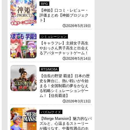
RPG
【神姫】口コミ・レビュー・
評価まとめ【神姫プロジェク
ト】
2026年5月19日
シミュレーション
【キャラフレ】主婦女子高生
やおっさん男子高生と出会え
るアバターチャットゲーム！
2026年5月14日
RTS/MOBA
【信長の野望 覇道】日本の歴
史を舞台に、熱い戦いが今始
まる！全国制覇の夢をかなえ
る戦略シミュレーションゲー
ム！【信長覇道】
2026年3月13日
パズル/クイズ
【Merge Mansion】魅力的なパ
ズルと、心温まるストーリー
が織りなす、中毒性満点のホ