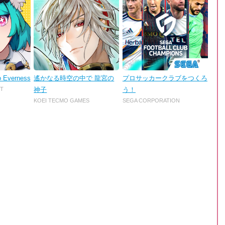
o Everness
遙かなる時空の中で 龍宮の
プロサッカークラブをつくろ
T
神子
う！
KOEI TECMO GAMES
SEGA CORPORATION