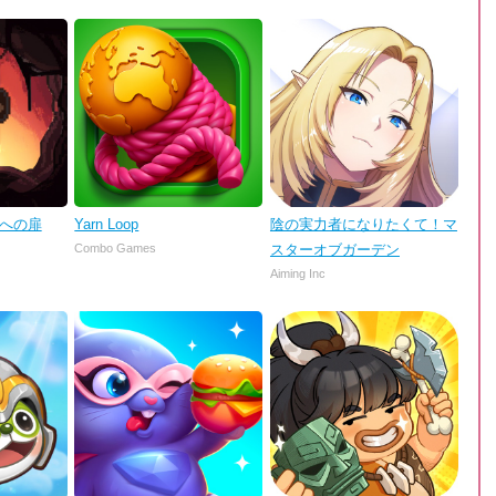
理への扉
Yarn Loop
陰の実力者になりたくて！マ
Combo Games
スターオブガーデン
Aiming Inc