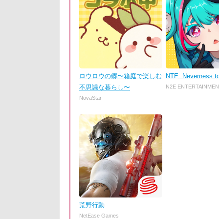
ロウロウの郷〜箱庭で楽しむ
NTE: Neverness t
不思議な暮らし〜
N2E ENTERTAINMEN
NovaStar
荒野行動
NetEase Games