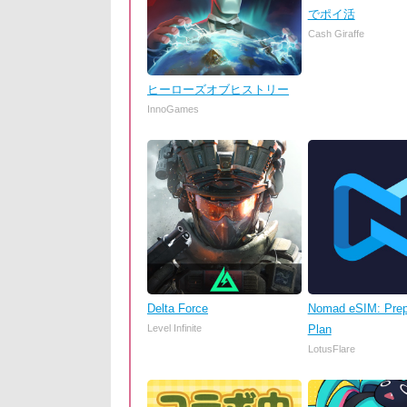
でポイ活
Cash Giraffe
ヒーローズオブヒストリー
InnoGames
Delta Force
Nomad eSIM: Prep
Level Infinite
Plan
LotusFlare