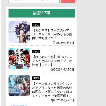
最新記事
RPG
【カゲマス】久々に大ハマ
り！ストーリーがめっちゃ面
白い本格派RPG！
2026年7月4日
RPG
【はじめの一歩】面白いシス
テムだと噂のスマホアプリの
評価【口コミ】
2026年6月30日
RPG
【イース６オンライン】スマ
ホアプリになった伝説の名作
は面白い？面白くない？口コ
ミとレビューで徹底評価！
2026年6月20日