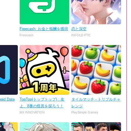
Freecash: お金と報酬を獲得
恋と深空
Freecash
INFOLD PTE
aid Data
TopTop(トップトップ) : 友
タイルマッチ - トリプルチャ
よ、8番の怪異を探ろう！
レンジ
MX INNOVATION
PlaySimple Games