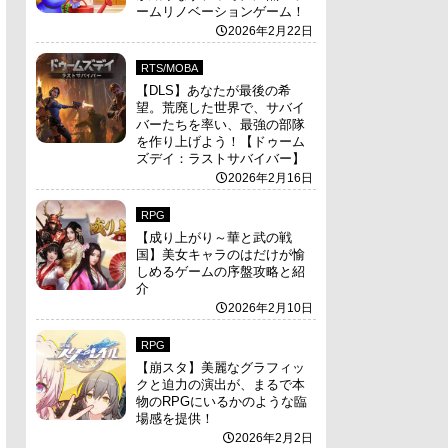
ームリノベーションゲーム！
2026年2月22日
RTS/MOBA
【DLS】あなたが最後の希
望。荒廃した世界で、サバイ
バーたちを率い、最強の部隊
を作り上げよう！【ドゥーム
ズデイ：ラストサバイバー】
2026年2月16日
RPG
【成り上がり～華と武の戦
国】美女キャラのはだけが愉
しめるゲームの序盤攻略と紹
介
2026年2月10日
RPG
【崩スタ】美麗なグラフィッ
クと迫力の演出が、まるで本
物のRPGにいるかのような臨
場感を提供！
2026年2月2日