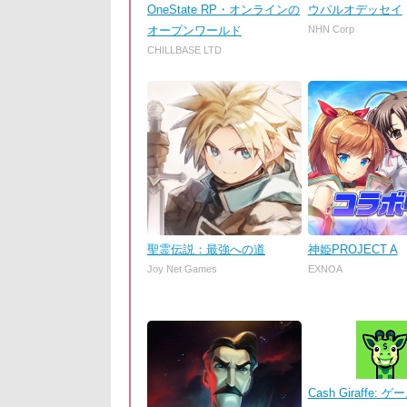
OneState RP・オンラインの
ウパルオデッセイ
オープンワールド
NHN Corp
CHILLBASE LTD
聖霊伝説：最強への道
神姫PROJECT A
Joy Net Games
EXNOA
Cash Giraffe: