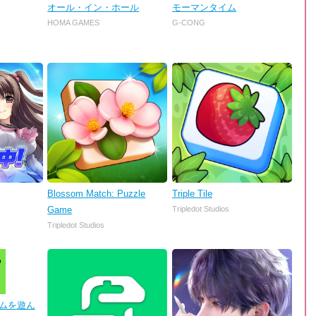
オール・イン・ホール
モーマンタイム
HOMA GAMES
G-CONG
Blossom Match: Puzzle
Triple Tile
Game
Tripledot Studios
Tripledot Studios
 ゲームを遊ん