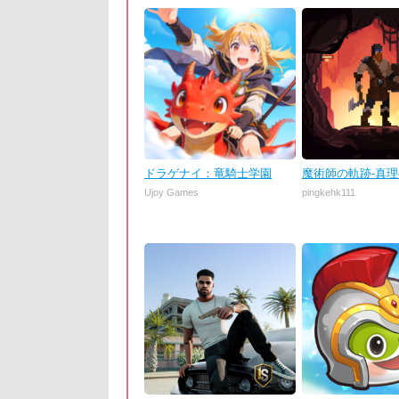
ドラゲナイ：竜騎士学園
魔術師の軌跡-真
Ujoy Games
pingkehk111