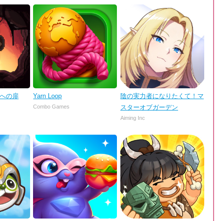
理への扉
Yarn Loop
陰の実力者になりたくて！マ
Combo Games
スターオブガーデン
Aiming Inc