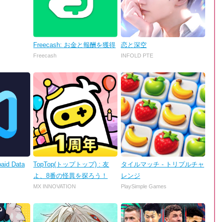
Freecash: お金と報酬を獲得
恋と深空
Freecash
INFOLD PTE
aid Data
TopTop(トップトップ) : 友
タイルマッチ - トリプルチャ
よ、8番の怪異を探ろう！
レンジ
MX INNOVATION
PlaySimple Games