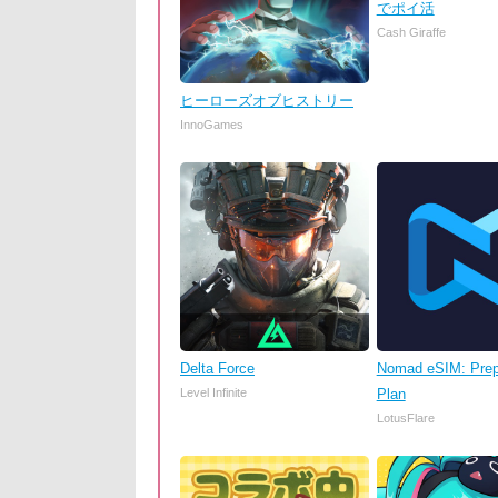
でポイ活
Cash Giraffe
ヒーローズオブヒストリー
InnoGames
Delta Force
Nomad eSIM: Prep
Level Infinite
Plan
LotusFlare