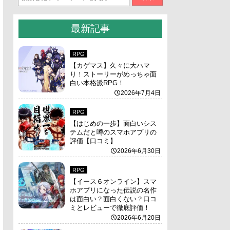
最新記事
RPG
【カゲマス】久々に大ハマ
り！ストーリーがめっちゃ面
白い本格派RPG！
2026年7月4日
RPG
【はじめの一歩】面白いシス
テムだと噂のスマホアプリの
評価【口コミ】
2026年6月30日
RPG
【イース６オンライン】スマ
ホアプリになった伝説の名作
は面白い？面白くない？口コ
ミとレビューで徹底評価！
2026年6月20日