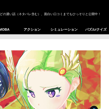
どの濃い話（ネタバレ含む）、面白い口コミまでもひっそりと公開中！
/MOBA
アクション
シミュレーション
パズル/クイズ