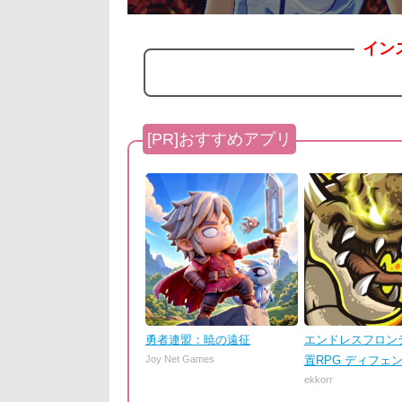
イン
勇者連盟：暁の遠征
エンドレスフロンテ
Joy Net Games
置RPG ディフェ
ekkorr