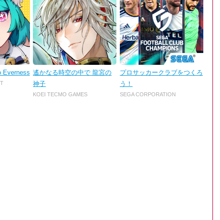
o Everness
遙かなる時空の中で 龍宮の
プロサッカークラブをつくろ
T
神子
う！
KOEI TECMO GAMES
SEGA CORPORATION