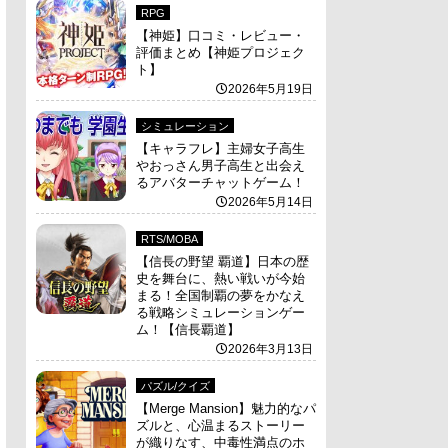
RPG
【神姫】口コミ・レビュー・
評価まとめ【神姫プロジェク
ト】
2026年5月19日
シミュレーション
【キャラフレ】主婦女子高生
やおっさん男子高生と出会え
るアバターチャットゲーム！
2026年5月14日
RTS/MOBA
【信長の野望 覇道】日本の歴
史を舞台に、熱い戦いが今始
まる！全国制覇の夢をかなえ
る戦略シミュレーションゲー
ム！【信長覇道】
2026年3月13日
パズル/クイズ
【Merge Mansion】魅力的なパ
ズルと、心温まるストーリー
が織りなす、中毒性満点のホ