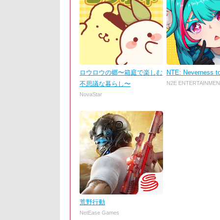
ロウロウの郷〜箱庭で楽しむ
NTE: Neverness t
不思議な暮らし〜
N2E ENTERTAINMEN
NovaStar
荒野行動
NetEase Games