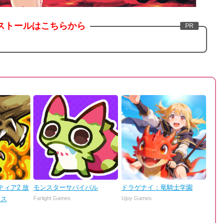
ストールはこちらから
ィア2 放
モンスターサバイバル
ドラゲナイ：竜騎士学園
ンス
Farlight Games
Ujoy Games