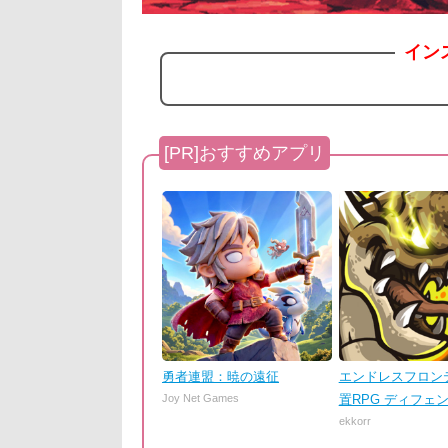
イン
勇者連盟：暁の遠征
エンドレスフロンテ
Joy Net Games
置RPG ディフェ
ekkorr