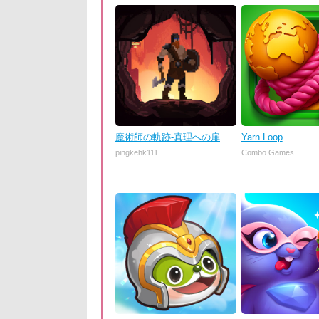
魔術師の軌跡-真理への扉
Yarn Loop
pingkehk111
Combo Games