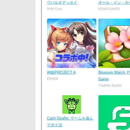
ウパルオデッセイ
オール・イン・ホ
NHN Corp
HOMA GAMES
神姫PROJECT A
Blossom Match: P
EXNOA
Game
Tripledot Studios
Cash Giraffe: ゲームを遊ん
でポイ活