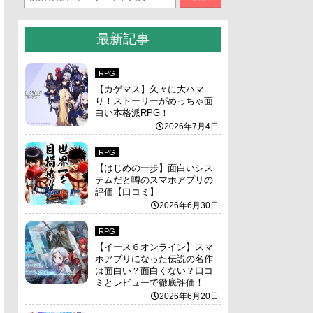
最新記事
RPG
【カゲマス】久々に大ハマ
り！ストーリーがめっちゃ面
白い本格派RPG！
2026年7月4日
RPG
【はじめの一歩】面白いシス
テムだと噂のスマホアプリの
評価【口コミ】
2026年6月30日
RPG
【イース６オンライン】スマ
ホアプリになった伝説の名作
は面白い？面白くない？口コ
ミとレビューで徹底評価！
2026年6月20日