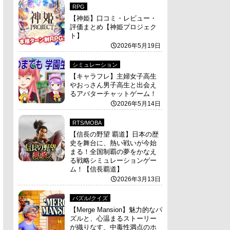
RPG
【神姫】口コミ・レビュー・
評価まとめ【神姫プロジェク
ト】
2026年5月19日
シミュレーション
【キャラフレ】主婦女子高生
やおっさん男子高生と出会え
るアバターチャットゲーム！
2026年5月14日
RTS/MOBA
【信長の野望 覇道】日本の歴
史を舞台に、熱い戦いが今始
まる！全国制覇の夢をかなえ
る戦略シミュレーションゲー
ム！【信長覇道】
2026年3月13日
パズル/クイズ
【Merge Mansion】魅力的なパ
ズルと、心温まるストーリー
が織りなす、中毒性満点のホ