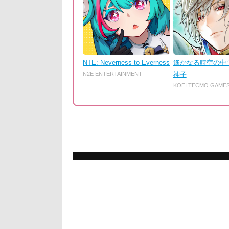
NTE: Neverness to Everness
遙かなる時空の中
N2E ENTERTAINMENT
神子
KOEI TECMO GAME