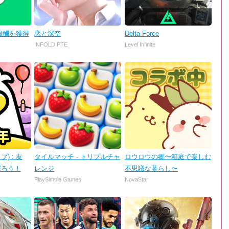
金と報酬を獲得
恋と深空
Delta Force
INFOLD PTE
Level Infinite
プ) : 友
タイルマッチ - トリプルチャ
ロウロウの郷〜箱庭で楽しむ
探ろう！
レンジ
不思議な暮らし〜
PlaySimple Games
NovaStar