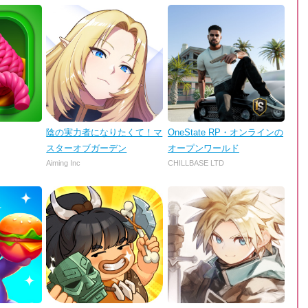
陰の実力者になりたくて！マ
OneState RP・オンラインの
スターオブガーデン
オープンワールド
Aiming Inc
CHILLBASE LTD