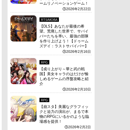
ームリノベーションゲーム！
2026年2月22日
RTS/MOBA
【DLS】あなたが最後の希
望。荒廃した世界で、サバイ
バーたちを率い、最強の部隊
を作り上げよう！【ドゥーム
ズデイ：ラストサバイバー】
2026年2月16日
RPG
【成り上がり～華と武の戦
国】美女キャラのはだけが愉
しめるゲームの序盤攻略と紹
介
2026年2月10日
RPG
【崩スタ】美麗なグラフィッ
クと迫力の演出が、まるで本
物のRPGにいるかのような臨
場感を提供！
2026年2月2日