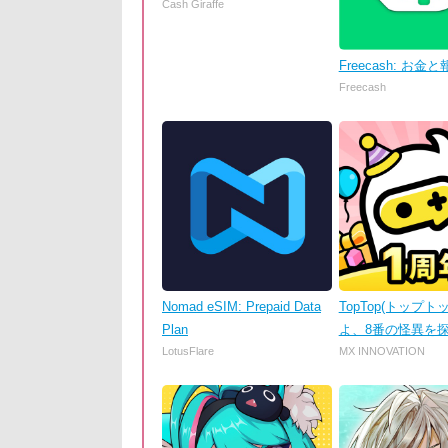
Cash Giraffe
Freecash: お
Freecash
Nomad eSIM: Prepaid Data
TopTop(トップトッ
Plan
よ、8番の怪異を
LotusFlare
MX INNOVATION