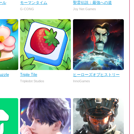
ール
モーマンタイム
聖霊伝説：最強への道
G-CONG
Joy Net Games
uzzle
Triple Tile
ヒーローズオブヒストリー
Tripledot Studios
InnoGames