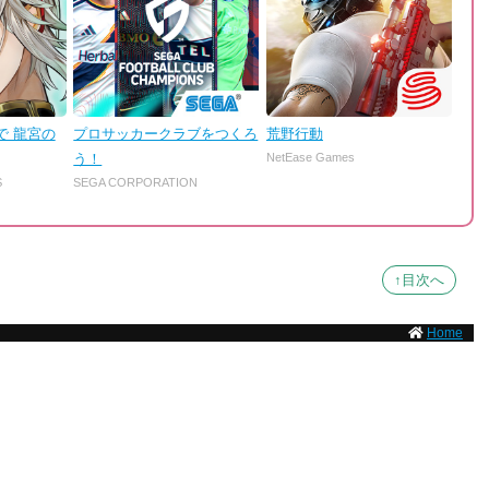
で 龍宮の
プロサッカークラブをつくろ
荒野行動
う！
NetEase Games
S
SEGA CORPORATION
↑目次へ
Home