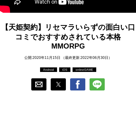
おすすめ
ゲーム自動化
【天姫契約】リセマラいらずの面白い口
コミでおすすめされている本格
MMORPG
公開:2020年11月15日 （最終更新:2022年06月30日）
Android
iOS
onlineGAME