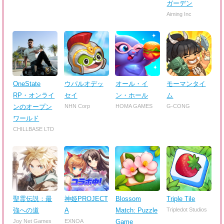
ガーデン
Aiming Inc
OneState
ウパルオデッ
オール・イ
モーマンタイ
RP・オンライ
セイ
ン・ホール
ム
ンのオープン
NHN Corp
HOMA GAMES
G-CONG
ワールド
CHILLBASE LTD
聖霊伝説：最
神姫PROJECT
Blossom
Triple Tile
強への道
A
Match: Puzzle
Tripledot Studios
Joy Net Games
EXNOA
Game