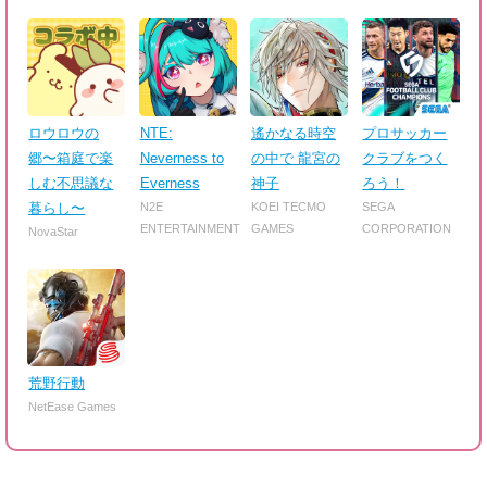
ロウロウの
NTE:
遙かなる時空
プロサッカー
郷〜箱庭で楽
Neverness to
の中で 龍宮の
クラブをつく
しむ不思議な
Everness
神子
ろう！
暮らし〜
N2E
KOEI TECMO
SEGA
ENTERTAINMENT
GAMES
CORPORATION
NovaStar
荒野行動
NetEase Games