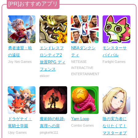
勇者連盟：暁
エンドレスフ
NBAダンクシ
モンスターサ
の遠征
ロンティア2
ティ
バイバル
Joy Net Games
放置RPG ディ
NETEASE
Farlight Games
INTERACTIVE
フェンス
ENTERTAINMENT
ekkorr
ドラゲナイ：
魔術師の軌跡-
Yarn Loop
陰の実力者に
竜騎士学園
真理への扉
Combo Games
なりたくて！
Ujoy Games
pingkehk111
マスターオブ