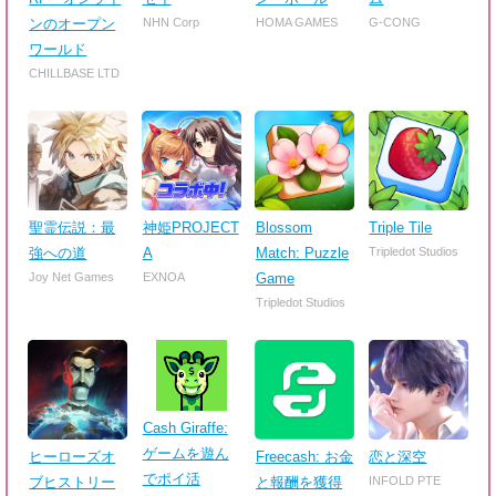
ンのオープン
NHN Corp
HOMA GAMES
G-CONG
ワールド
CHILLBASE LTD
聖霊伝説：最
神姫PROJECT
Blossom
Triple Tile
強への道
A
Match: Puzzle
Tripledot Studios
Joy Net Games
EXNOA
Game
Tripledot Studios
Cash Giraffe:
ゲームを遊ん
ヒーローズオ
Freecash: お金
恋と深空
でポイ活
ブヒストリー
と報酬を獲得
INFOLD PTE