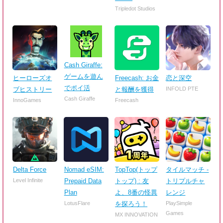
Tripledot Studios
Cash Giraffe:
ゲームを遊ん
ヒーローズオ
Freecash: お金
恋と深空
でポイ活
ブヒストリー
と報酬を獲得
INFOLD PTE
Cash Giraffe
InnoGames
Freecash
Delta Force
Nomad eSIM:
TopTop(トップ
タイルマッチ -
Level Infinite
Prepaid Data
トップ) : 友
トリプルチャ
Plan
よ、8番の怪異
レンジ
LotusFlare
を探ろう！
PlaySimple
Games
MX INNOVATION