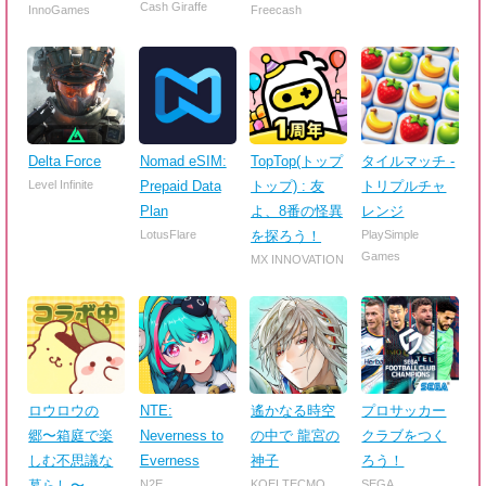
Cash Giraffe
InnoGames
Freecash
Delta Force
Nomad eSIM:
TopTop(トップ
タイルマッチ -
Level Infinite
Prepaid Data
トップ) : 友
トリプルチャ
Plan
よ、8番の怪異
レンジ
LotusFlare
を探ろう！
PlaySimple
Games
MX INNOVATION
ロウロウの
NTE:
遙かなる時空
プロサッカー
郷〜箱庭で楽
Neverness to
の中で 龍宮の
クラブをつく
しむ不思議な
Everness
神子
ろう！
暮らし〜
N2E
KOEI TECMO
SEGA