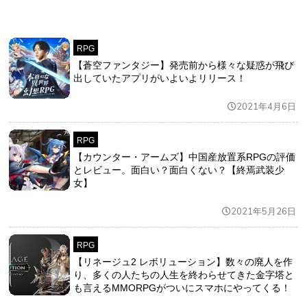
RPG
【蒼空ファンタジー】発売前から様々な疑惑が飛び
出していたアプリがいよいよリリース！
2021年4月6日
RPG
【カウンター・アームズ】中国産放置系RPGの評価
とレビュー。面白い？面白くない？【終焉武装少
女】
2021年5月26日
RPG
【リネージュ2 レボリューション】数々の廃人を作
り、多くの人たちの人生を終わらせてきた金字塔と
も言えるMMORPGがついにスマホにやってくる！