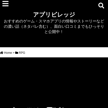
RPG
アプリビレッジ
マジカミ
おすすめのゲーム・スマホアプリの情報やストーリーなど
デタリキZ
の濃い話（ネタバレ含む）、面白い口コミまでもひっそり
アナザーエデン
と公開中！
プリンセスコネクト
EQエミュ
このファン（このすば）
Home
>
RPG
RTS/MOBA
アクション
シミュレーション
牧場婚活
DEAD OR ALIVE XVV
パズル/クイズ
ノベル