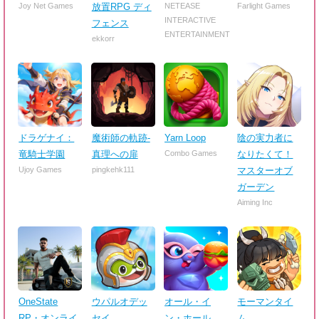
Joy Net Games
放置RPG ディ
NETEASE
Farlight Games
INTERACTIVE
フェンス
ENTERTAINMENT
ekkorr
ドラゲナイ：
魔術師の軌跡-
Yarn Loop
陰の実力者に
竜騎士学園
真理への扉
Combo Games
なりたくて！
Ujoy Games
pingkehk111
マスターオブ
ガーデン
Aiming Inc
OneState
ウパルオデッ
オール・イ
モーマンタイ
RP・オンライ
セイ
ン・ホール
ム