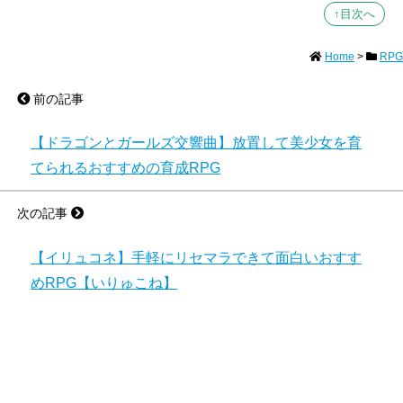
↑目次へ
Home
>
RPG
前の記事
【ドラゴンとガールズ交響曲】放置して美少女を育
てられるおすすめの育成RPG
次の記事
【イリュコネ】手軽にリセマラできて面白いおすす
めRPG【いりゅこね】