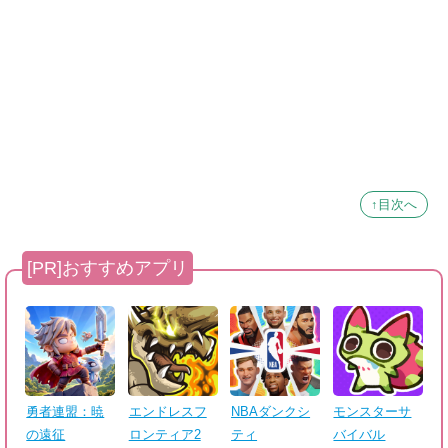
↑目次へ
勇者連盟：暁
エンドレスフ
NBAダンクシ
モンスターサ
の遠征
ロンティア2
ティ
バイバル