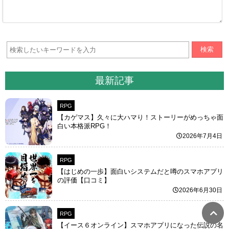
検索
最新記事
RPG
【カゲマス】久々に大ハマり！ストーリーがめっちゃ面
白い本格派RPG！
2026年7月4日
RPG
【はじめの一歩】面白いシステムだと噂のスマホアプリ
の評価【口コミ】
2026年6月30日
RPG
【イース６オンライン】スマホアプリになった伝説の名