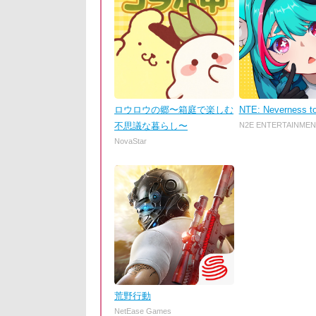
ロウロウの郷〜箱庭で楽しむ
NTE: Neverness t
不思議な暮らし〜
N2E ENTERTAINMEN
NovaStar
荒野行動
NetEase Games