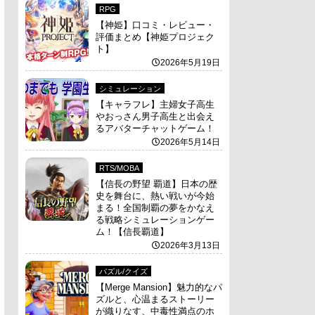
RPG
【神姫】口コミ・レビュー・
評価まとめ【神姫プロジェク
ト】
2026年5月19日
シミュレーション
【キャラフレ】主婦女子高生
やおっさん男子高生と出会え
るアバターチャットゲーム！
2026年5月14日
RTS/MOBA
【信長の野望 覇道】日本の歴
史を舞台に、熱い戦いが今始
まる！全国制覇の夢をかなえ
る戦略シミュレーションゲー
ム！【信長覇道】
2026年3月13日
パズル/クイズ
【Merge Mansion】魅力的なパ
ズルと、心温まるストーリー
が織りなす、中毒性満点のホ