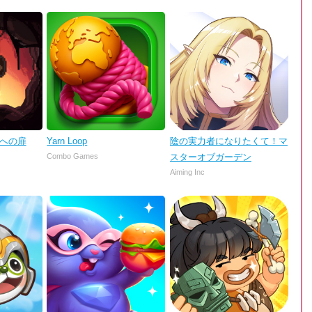
理への扉
Yarn Loop
陰の実力者になりたくて！マ
Combo Games
スターオブガーデン
Aiming Inc