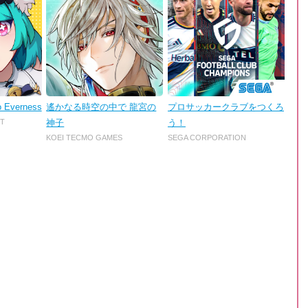
o Everness
遙かなる時空の中で 龍宮の
プロサッカークラブをつくろ
T
神子
う！
KOEI TECMO GAMES
SEGA CORPORATION