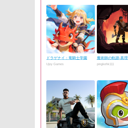
ドラゲナイ：竜騎士学園
魔術師の軌跡-真
Ujoy Games
pingkehk111