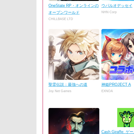
OneState RP・オンラインの
ウパルオデッセイ
オープンワールド
NHN Corp
CHILLBASE LTD
聖霊伝説：最強への道
神姫PROJECT A
Joy Net Games
EXNOA
Cash Giraffe: