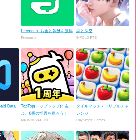
Freecash: お金と報酬を獲得
恋と深空
Freecash
INFOLD PTE
aid Data
TopTop(トップトップ) : 友
タイルマッチ - トリプルチャ
よ、8番の怪異を探ろう！
レンジ
MX INNOVATION
PlaySimple Games