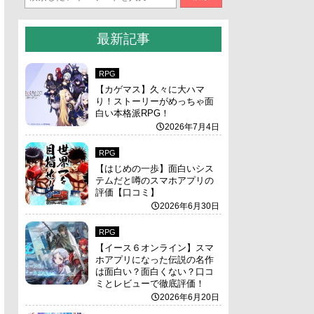
最新記事
RPG
【カゲマス】久々に大ハマ
り！ストーリーがめっちゃ面
白い本格派RPG！
2026年7月4日
RPG
【はじめの一歩】面白いシス
テムだと噂のスマホアプリの
評価【口コミ】
2026年6月30日
RPG
【イース６オンライン】スマ
ホアプリになった伝説の名作
は面白い？面白くない？口コ
ミとレビューで徹底評価！
2026年6月20日