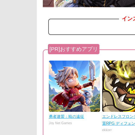
イン
勇者連盟：暁の遠征
エンドレスフロンテ
Joy Net Games
置RPG ディフェ
ekkorr