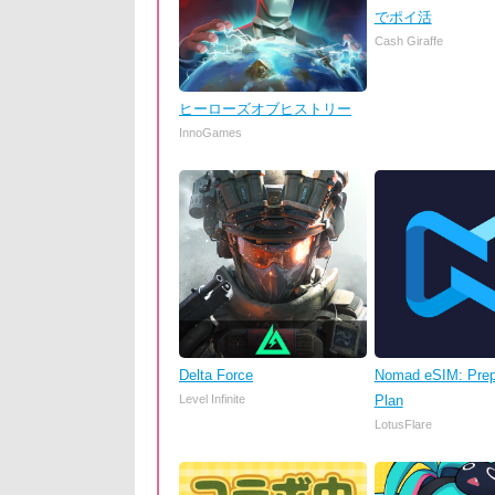
でポイ活
Cash Giraffe
ヒーローズオブヒストリー
InnoGames
Delta Force
Nomad eSIM: Prep
Level Infinite
Plan
LotusFlare