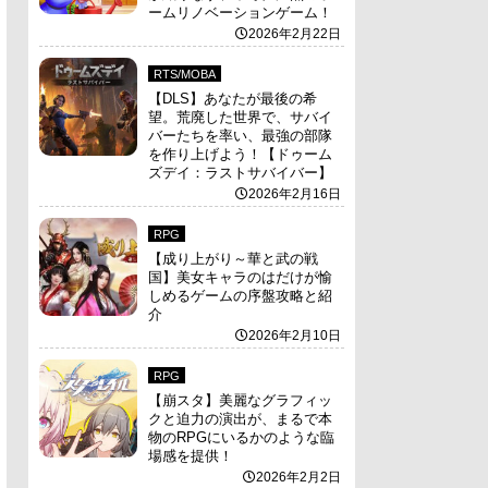
ームリノベーションゲーム！
2026年2月22日
RTS/MOBA
【DLS】あなたが最後の希
望。荒廃した世界で、サバイ
バーたちを率い、最強の部隊
を作り上げよう！【ドゥーム
ズデイ：ラストサバイバー】
2026年2月16日
RPG
【成り上がり～華と武の戦
国】美女キャラのはだけが愉
しめるゲームの序盤攻略と紹
介
2026年2月10日
RPG
【崩スタ】美麗なグラフィッ
クと迫力の演出が、まるで本
物のRPGにいるかのような臨
場感を提供！
2026年2月2日