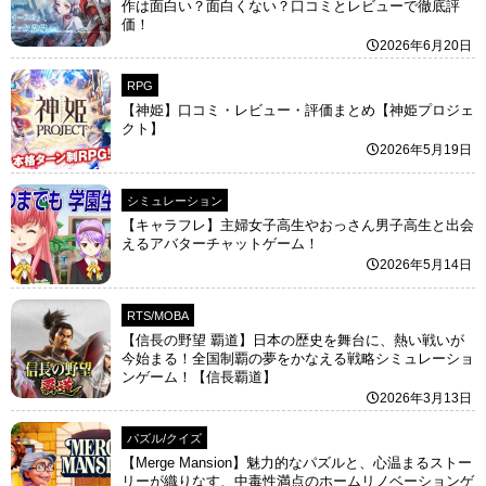
作は面白い？面白くない？口コミとレビューで徹底評
価！
2026年6月20日
RPG
【神姫】口コミ・レビュー・評価まとめ【神姫プロジェ
クト】
2026年5月19日
シミュレーション
【キャラフレ】主婦女子高生やおっさん男子高生と出会
えるアバターチャットゲーム！
2026年5月14日
RTS/MOBA
【信長の野望 覇道】日本の歴史を舞台に、熱い戦いが
今始まる！全国制覇の夢をかなえる戦略シミュレーショ
ンゲーム！【信長覇道】
2026年3月13日
パズル/クイズ
【Merge Mansion】魅力的なパズルと、心温まるストー
リーが織りなす、中毒性満点のホームリノベーションゲ