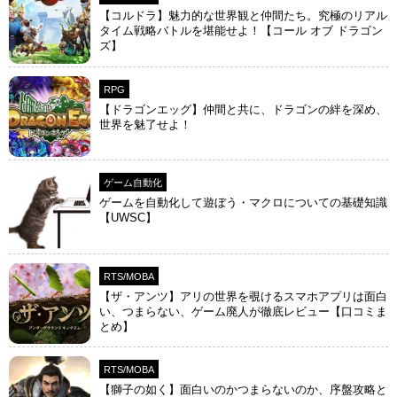
【コルドラ】魅力的な世界観と仲間たち。究極のリアル
タイム戦略バトルを堪能せよ！【コール オブ ドラゴン
ズ】
RPG
【ドラゴンエッグ】仲間と共に、ドラゴンの絆を深め、
世界を魅了せよ！
ゲーム自動化
ゲームを自動化して遊ぼう・マクロについての基礎知識
【UWSC】
RTS/MOBA
【ザ・アンツ】アリの世界を覗けるスマホアプリは面白
い、つまらない、ゲーム廃人が徹底レビュー【口コミま
とめ】
RTS/MOBA
【獅子の如く】面白いのかつまらないのか、序盤攻略と