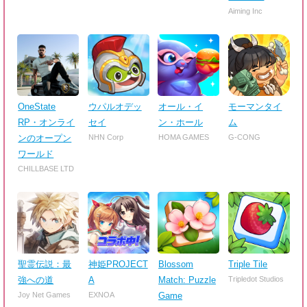
Aiming Inc
OneState
ウパルオデッ
オール・イ
モーマンタイ
RP・オンライ
セイ
ン・ホール
ム
ンのオープン
NHN Corp
HOMA GAMES
G-CONG
ワールド
CHILLBASE LTD
聖霊伝説：最
神姫PROJECT
Blossom
Triple Tile
強への道
A
Match: Puzzle
Tripledot Studios
Joy Net Games
EXNOA
Game