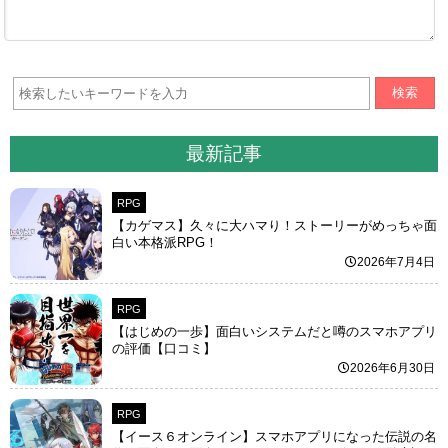
検索
最新記事
RPG
【カゲマス】久々に大ハマり！ストーリーがめっちゃ面
白い本格派RPG！
2026年7月4日
RPG
【はじめの一歩】面白いシステムだと噂のスマホアプリ
の評価【口コミ】
2026年6月30日
RPG
【イース６オンライン】スマホアプリになった伝説の名