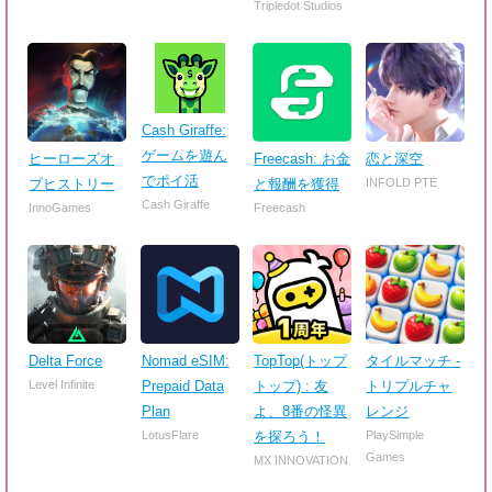
Tripledot Studios
Cash Giraffe:
ゲームを遊ん
ヒーローズオ
Freecash: お金
恋と深空
でポイ活
ブヒストリー
と報酬を獲得
INFOLD PTE
Cash Giraffe
InnoGames
Freecash
Delta Force
Nomad eSIM:
TopTop(トップ
タイルマッチ -
Level Infinite
Prepaid Data
トップ) : 友
トリプルチャ
Plan
よ、8番の怪異
レンジ
LotusFlare
を探ろう！
PlaySimple
Games
MX INNOVATION