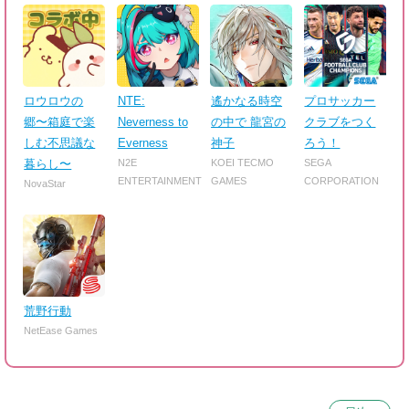
ロウロウの
NTE:
遙かなる時空
プロサッカー
郷〜箱庭で楽
Neverness to
の中で 龍宮の
クラブをつく
しむ不思議な
Everness
神子
ろう！
暮らし〜
N2E
KOEI TECMO
SEGA
ENTERTAINMENT
GAMES
CORPORATION
NovaStar
荒野行動
NetEase Games