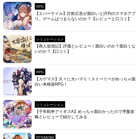
RPG
【エバーテイル】詐欺広告が面白いと評判のスマホアプ
リ。ゲームはつまらないのか？【レビューと口コミ】
シミュレーション
【商人放浪‪記】評価とレビュー！面白いのか？面白くな
いのか？【口コミ】
RPG
【カゲマス】久々に大ハマり！ストーリーがめっちゃ面
白い本格派RPG！
シミュレーション
【千年戦争アイギスA】めっちゃ面白かったので序盤攻
略とレビューで紹介してみる
RTS/MOBA