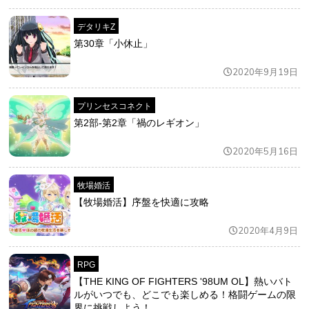
デタリキZ
第30章「小休止」
2020年9月19日
プリンセスコネクト
第2部-第2章「禍のレギオン」
2020年5月16日
牧場婚活
【牧場婚活】序盤を快適に攻略
2020年4月9日
RPG
【THE KING OF FIGHTERS '98UM OL】熱いバト
ルがいつでも、どこでも楽しめる！格闘ゲームの限
界に挑戦しよう！