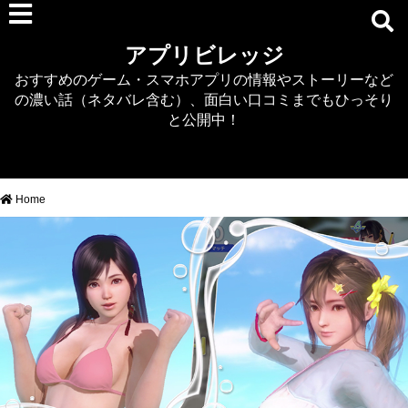
RPG
アプリビレッジ
マジカミ
おすすめのゲーム・スマホアプリの情報やストーリーなど
デタリキZ
の濃い話（ネタバレ含む）、面白い口コミまでもひっそり
アナザーエデン
と公開中！
プリンセスコネクト
EQエミュ
このファン（このすば）
Home
RTS/MOBA
アクション
シミュレーション
牧場婚活
DEAD OR ALIVE XVV
パズル/クイズ
ノベル