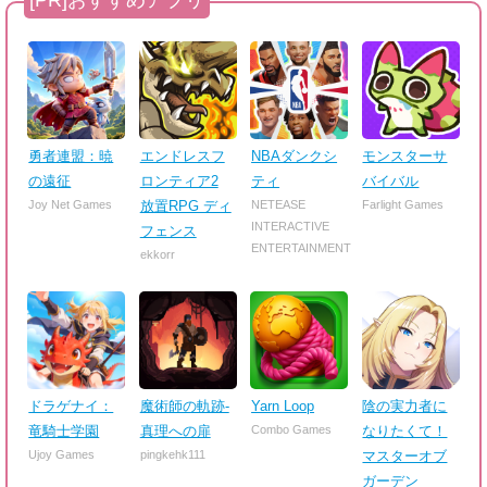
勇者連盟：暁
エンドレスフ
NBAダンクシ
モンスターサ
の遠征
ロンティア2
ティ
バイバル
Joy Net Games
放置RPG ディ
NETEASE
Farlight Games
INTERACTIVE
フェンス
ENTERTAINMENT
ekkorr
ドラゲナイ：
魔術師の軌跡-
Yarn Loop
陰の実力者に
竜騎士学園
真理への扉
Combo Games
なりたくて！
Ujoy Games
pingkehk111
マスターオブ
ガーデン