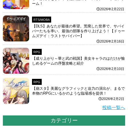
ーム！
2026年2月22日
RTS/MOBA
【DLS】あなたが最後の希望。荒廃した世界で、サバイ
バーたちを率い、最強の部隊を作り上げよう！【ドゥー
ムズデイ：ラストサバイバー】
2026年2月16日
RPG
【成り上がり～華と武の戦国】美女キャラのはだけが愉
しめるゲームの序盤攻略と紹介
2026年2月10日
RPG
【崩スタ】美麗なグラフィックと迫力の演出が、まるで
本物のRPGにいるかのような臨場感を提供！
2026年2月2日
投稿一覧へ
カテゴリー