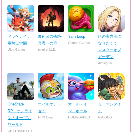
ドラゲナイ：
魔術師の軌跡-
Yarn Loop
陰の実力者に
竜騎士学園
真理への扉
Combo Games
なりたくて！
Ujoy Games
pingkehk111
マスターオブ
ガーデン
Aiming Inc
OneState
ウパルオデッ
オール・イ
モーマンタイ
RP・オンライ
セイ
ン・ホール
ム
ンのオープン
NHN Corp
HOMA GAMES
G-CONG
ワールド
CHILLBASE LTD