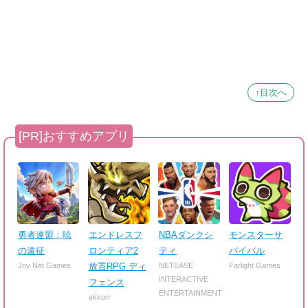
↑目次へ
勇者連盟：暁
エンドレスフ
NBAダンクシ
モンスターサ
の遠征
ロンティア2
ティ
バイバル
Joy Net Games
放置RPG ディ
NETEASE
Farlight Games
INTERACTIVE
フェンス
ENTERTAINMENT
ekkorr