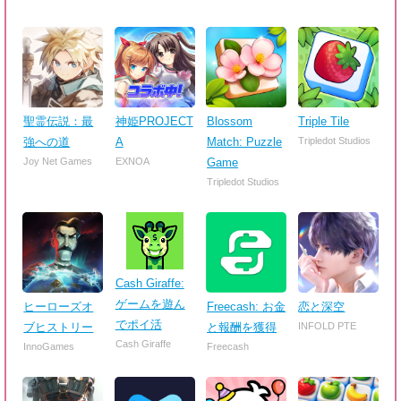
聖霊伝説：最
神姫PROJECT
Blossom
Triple Tile
強への道
A
Match: Puzzle
Tripledot Studios
Joy Net Games
EXNOA
Game
Tripledot Studios
Cash Giraffe:
ゲームを遊ん
ヒーローズオ
Freecash: お金
恋と深空
でポイ活
ブヒストリー
と報酬を獲得
INFOLD PTE
Cash Giraffe
InnoGames
Freecash