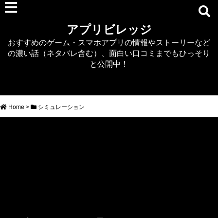
RPG
アプリビレッジ
マジカミ
おすすめのゲーム・スマホアプリの情報やストーリーなど
デタリキZ
の濃い話（ネタバレ含む）、面白い口コミまでもひっそり
アナザーエデン
と公開中！
プリンセスコネクト
EQエミュ
このファン（このすば）
Home
>
シミュレーション
RTS/MOBA
アクション
シミュレーション
牧場婚活
DEAD OR ALIVE XVV
パズル/クイズ
ノベル