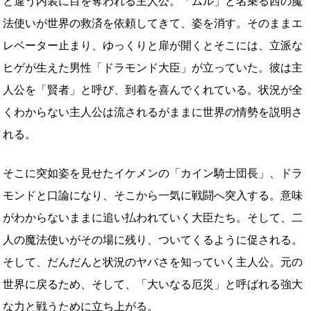
と違う内装に目を奪われる主人公。「ムル」と名乗る西の魔
法使いが世界の救済を依頼してきて、姿を消す。そのままエ
レベーター止まり、ゆっくりと扉が開くとそこには、立派な
ヒゲが生えた男性「ドラモンド大臣」が立っていた。彼は主
人公を「賢者」と呼び、到着を喜んでくれている。状況が全
くわからない主人公は流されるがままに世界の情勢を説明さ
れる。
そこに突如姿を見せたイケメンの「カイン騎士団長」、ドラ
モンドと口論になり、そこから一気に戦闘へ突入する。意味
がわからないままに追い払われていく大臣たち。そして、二
人の魔法使いがその場に残り、ついてくるように促される。
そして、だんだんと状況のヤバさを知っていく主人公。元の
世界に戻るため、そして、「大いなる厄災」と呼ばれる強大
な力と戦うために立ち上がる。