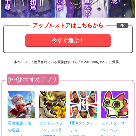
アップルストアはこちらから
今すぐ遊ぶ！
本ページにて使用されている画像はすべて『© 2019 coly, Inc.』に帰属。
勇者連盟：暁
エンドレスフ
NBAダンクシ
モンスターサ
の遠征
ロンティア2
ティ
バイバル