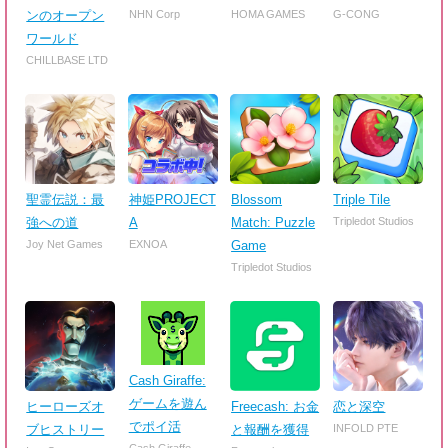
ンのオープン
NHN Corp
HOMA GAMES
G-CONG
ワールド
CHILLBASE LTD
聖霊伝説：最
神姫PROJECT
Blossom
Triple Tile
強への道
A
Match: Puzzle
Tripledot Studios
Joy Net Games
EXNOA
Game
Tripledot Studios
Cash Giraffe:
ゲームを遊ん
ヒーローズオ
Freecash: お金
恋と深空
でポイ活
ブヒストリー
と報酬を獲得
INFOLD PTE
Cash Giraffe