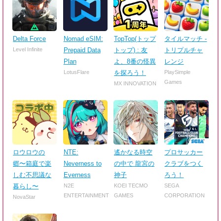
Delta Force
Nomad eSIM:
TopTop(トップ
タイルマッチ -
Level Infinite
Prepaid Data
トップ) : 友
トリプルチャ
Plan
よ、8番の怪異
レンジ
LotusFlare
を探ろう！
PlaySimple
Games
MX INNOVATION
ロウロウの
NTE:
遙かなる時空
プロサッカー
郷〜箱庭で楽
Neverness to
の中で 龍宮の
クラブをつく
しむ不思議な
Everness
神子
ろう！
暮らし〜
N2E
KOEI TECMO
SEGA
ENTERTAINMENT
GAMES
CORPORATION
NovaStar