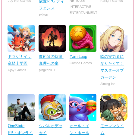
Joy Net Games
放置RPG ディ
NETEASE
Farlight Games
INTERACTIVE
フェンス
ENTERTAINMENT
ekkorr
ドラゲナイ：
魔術師の軌跡-
Yarn Loop
陰の実力者に
竜騎士学園
真理への扉
Combo Games
なりたくて！
Ujoy Games
pingkehk111
マスターオブ
ガーデン
Aiming Inc
OneState
ウパルオデッ
オール・イ
モーマンタイ
RP・オンライ
セイ
ン・ホール
ム