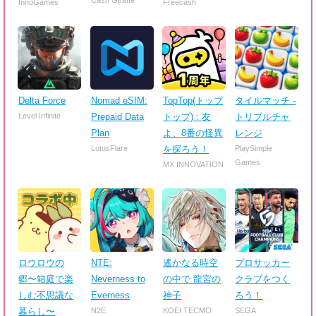
InnoGames
Freecash
Delta Force
Nomad eSIM:
TopTop(トップ
タイルマッチ -
Level Infinite
Prepaid Data
トップ) : 友
トリプルチャ
Plan
よ、8番の怪異
レンジ
LotusFlare
を探ろう！
PlaySimple
Games
MX INNOVATION
ロウロウの
NTE:
遙かなる時空
プロサッカー
郷〜箱庭で楽
Neverness to
の中で 龍宮の
クラブをつく
しむ不思議な
Everness
神子
ろう！
暮らし〜
N2E
KOEI TECMO
SEGA