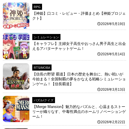
RPG
【神姫】口コミ・レビュー・評価まとめ【神姫プロジェ
クト】
2026年5月19日
シミュレーション
【キャラフレ】主婦女子高生やおっさん男子高生と出会
えるアバターチャットゲーム！
2026年5月14日
RTS/MOBA
【信長の野望 覇道】日本の歴史を舞台に、熱い戦いが
今始まる！全国制覇の夢をかなえる戦略シミュレーショ
ンゲーム！【信長覇道】
2026年3月13日
パズル/クイズ
【Merge Mansion】魅力的なパズルと、心温まるストー
リーが織りなす、中毒性満点のホームリノベーションゲ
ーム！
2026年2月22日