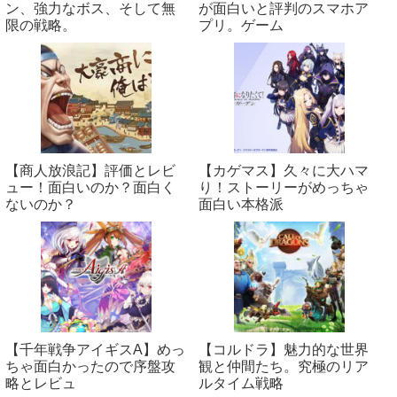
ン、強力なボス、そして無
が面白いと評判のスマホア
限の戦略。
プリ。ゲーム
【商人放浪‪記】評価とレビ
【カゲマス】久々に大ハマ
ュー！面白いのか？面白く
り！ストーリーがめっちゃ
ないのか？
面白い本格派
【千年戦争アイギスA】めっ
【コルドラ】魅力的な世界
ちゃ面白かったので序盤攻
観と仲間たち。究極のリア
略とレビュ
ルタイム戦略