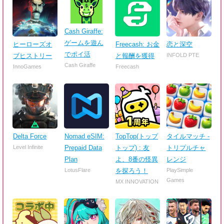
Cash Giraffe:
ゲームを遊ん
ヒーローズオ
Freecash: お金
恋と深空
でポイ活
ブヒストリー
と報酬を獲得
INFOLD PTE
Cash Giraffe
InnoGames
Freecash
Delta Force
Nomad eSIM:
TopTop(トップ
タイルマッチ -
Level Infinite
Prepaid Data
トップ) : 友
トリプルチャ
Plan
よ、8番の怪異
レンジ
LotusFlare
を探ろう！
PlaySimple
Games
MX INNOVATION