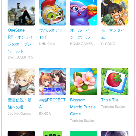
OneState
ウパルオデッ
オール・イ
モーマンタイ
RP・オンライ
セイ
ン・ホール
ム
ンのオープン
NHN Corp
HOMA GAMES
G-CONG
ワールド
CHILLBASE LTD
聖霊伝説：最
神姫PROJECT
Blossom
Triple Tile
強への道
A
Match: Puzzle
Tripledot Studios
Joy Net Games
EXNOA
Game
Tripledot Studios