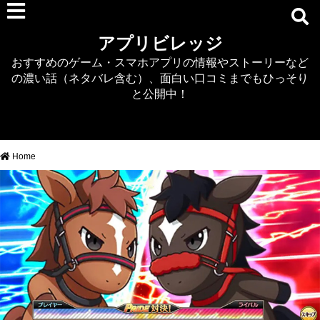
RPG
アプリビレッジ
マジカミ
おすすめのゲーム・スマホアプリの情報やストーリーなど
デタリキZ
の濃い話（ネタバレ含む）、面白い口コミまでもひっそり
アナザーエデン
と公開中！
プリンセスコネクト
EQエミュ
このファン（このすば）
Home
RTS/MOBA
アクション
シミュレーション
牧場婚活
DEAD OR ALIVE XVV
パズル/クイズ
ノベル