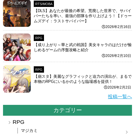
RTS/MOBA
【DLS】あなたが最後の希望。荒廃した世界で、サバイ
バーたちを率い、最強の部隊を作り上げよう！【ドゥー
ムズデイ：ラストサバイバー】
2026年2月16日
RPG
【成り上がり～華と武の戦国】美女キャラのはだけが愉
しめるゲームの序盤攻略と紹介
2026年2月10日
RPG
【崩スタ】美麗なグラフィックと迫力の演出が、まるで
本物のRPGにいるかのような臨場感を提供！
2026年2月2日
投稿一覧へ
カテゴリー
RPG
マジカミ