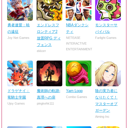
勇者連盟：暁
エンドレスフ
NBAダンクシ
モンスターサ
の遠征
ロンティア2
ティ
バイバル
Joy Net Games
放置RPG ディ
NETEASE
Farlight Games
INTERACTIVE
フェンス
ENTERTAINMENT
ekkorr
ドラゲナイ：
魔術師の軌跡-
Yarn Loop
陰の実力者に
竜騎士学園
真理への扉
Combo Games
なりたくて！
Ujoy Games
pingkehk111
マスターオブ
ガーデン
Aiming Inc