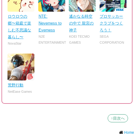
ロウロウの
NTE:
遙かなる時空
プロサッカー
郷〜箱庭で楽
Neverness to
の中で 龍宮の
クラブをつく
しむ不思議な
Everness
神子
ろう！
暮らし〜
N2E
KOEI TECMO
SEGA
ENTERTAINMENT
GAMES
CORPORATION
NovaStar
荒野行動
NetEase Games
↑目次へ
Home