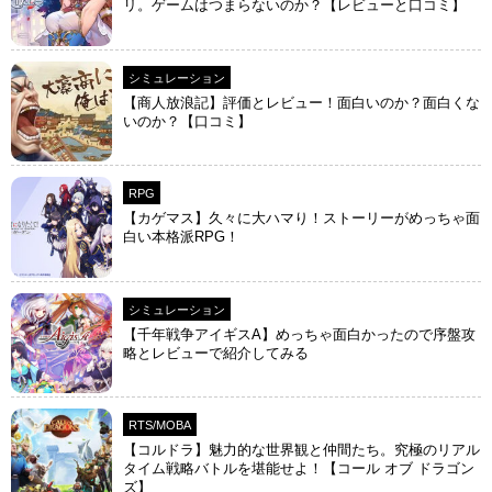
リ。ゲームはつまらないのか？【レビューと口コミ】
シミュレーション
【商人放浪‪記】評価とレビュー！面白いのか？面白くな
いのか？【口コミ】
RPG
【カゲマス】久々に大ハマり！ストーリーがめっちゃ面
白い本格派RPG！
シミュレーション
【千年戦争アイギスA】めっちゃ面白かったので序盤攻
略とレビューで紹介してみる
RTS/MOBA
【コルドラ】魅力的な世界観と仲間たち。究極のリアル
タイム戦略バトルを堪能せよ！【コール オブ ドラゴン
ズ】