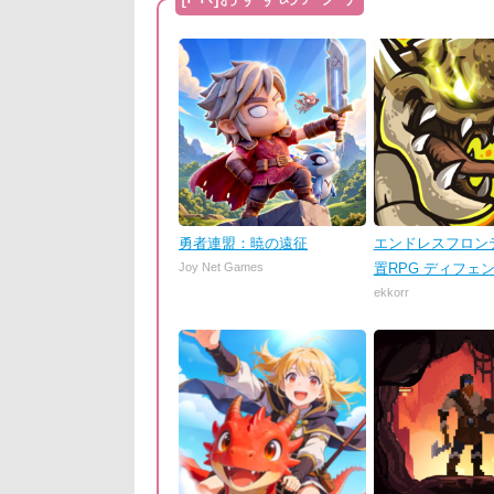
勇者連盟：暁の遠征
エンドレスフロンテ
Joy Net Games
置RPG ディフェ
ekkorr