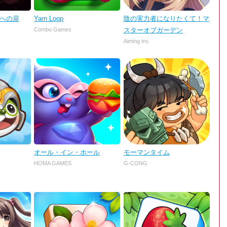
理への扉
Yarn Loop
陰の実力者になりたくて！マ
Combo Games
スターオブガーデン
Aiming Inc
オール・イン・ホール
モーマンタイム
HOMA GAMES
G-CONG