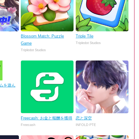
Blossom Match: Puzzle
Triple Tile
Game
Tripledot Studios
Tripledot Studios
 ゲームを遊ん
Freecash: お金と報酬を獲得
恋と深空
Freecash
INFOLD PTE