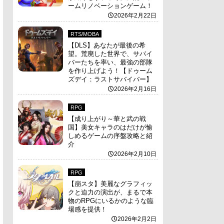
ームリノベーションゲーム！
2026年2月22日
RTS/MOBA
【DLS】あなたが最後の希
望。荒廃した世界で、サバイ
バーたちを率い、最強の部隊
を作り上げよう！【ドゥーム
ズデイ：ラストサバイバー】
2026年2月16日
RPG
【成り上がり～華と武の戦
国】美女キャラのはだけが愉
しめるゲームの序盤攻略と紹
介
2026年2月10日
RPG
【崩スタ】美麗なグラフィッ
クと迫力の演出が、まるで本
物のRPGにいるかのような臨
場感を提供！
2026年2月2日