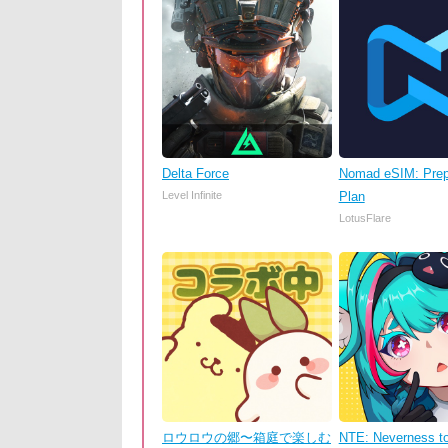
Delta Force
Nomad eSIM: Prep
Level Infinite
Plan
LotusFlare
ロウロウの郷〜箱庭で楽しむ
NTE: Neverness t