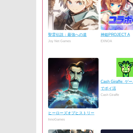
聖霊伝説：最強への道
神姫PROJECT A
Joy Net Games
EXNOA
Cash Giraffe:
でポイ活
Cash Giraffe
ヒーローズオブヒストリー
InnoGames