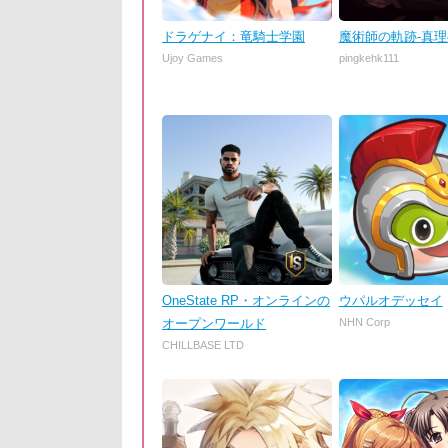
ドラゲナイ：竜騎士学園
魔術師の軌跡-真
Ujoy Games
pingkehk111
OneState RP・オンラインの
ウパルオデッセイ
オープンワールド
NHN Corp
CHILLBASE LTD