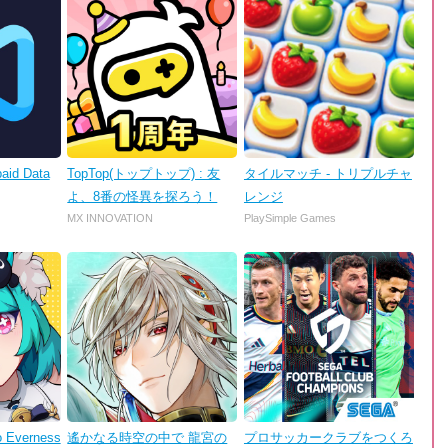
aid Data
TopTop(トップトップ) : 友
タイルマッチ - トリプルチャ
よ、8番の怪異を探ろう！
レンジ
MX INNOVATION
PlaySimple Games
o Everness
遙かなる時空の中で 龍宮の
プロサッカークラブをつくろ