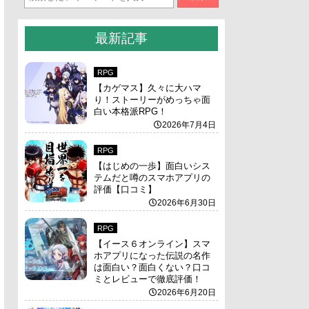
最新記事
RPG
【カゲマス】久々に大ハマ
り！ストーリーがめっちゃ面
白い本格派RPG！
2026年7月4日
RPG
【はじめの一歩】面白いシス
テムだと噂のスマホアプリの
評価【口コミ】
2026年6月30日
RPG
【イース６オンライン】スマ
ホアプリになった伝説の名作
は面白い？面白くない？口コ
ミとレビューで徹底評価！
2026年6月20日