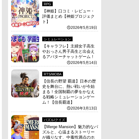
RPG
【神姫】口コミ・レビュー・
評価まとめ【神姫プロジェク
ト】
2026年5月19日
シミュレーション
【キャラフレ】主婦女子高生
やおっさん男子高生と出会え
るアバターチャットゲーム！
2026年5月14日
RTS/MOBA
【信長の野望 覇道】日本の歴
史を舞台に、熱い戦いが今始
まる！全国制覇の夢をかなえ
る戦略シミュレーションゲー
ム！【信長覇道】
2026年3月13日
パズル/クイズ
【Merge Mansion】魅力的なパ
ズルと、心温まるストーリー
が織りなす、中毒性満点のホ