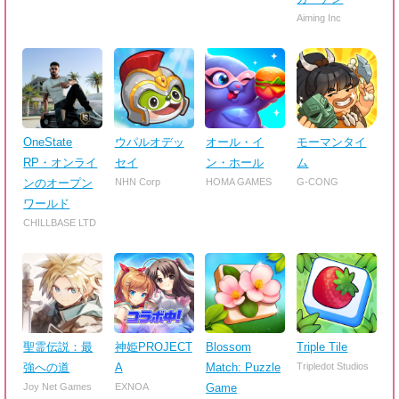
Aiming Inc
OneState
ウパルオデッ
オール・イ
モーマンタイ
RP・オンライ
セイ
ン・ホール
ム
ンのオープン
NHN Corp
HOMA GAMES
G-CONG
ワールド
CHILLBASE LTD
聖霊伝説：最
神姫PROJECT
Blossom
Triple Tile
強への道
A
Match: Puzzle
Tripledot Studios
Joy Net Games
EXNOA
Game