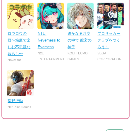
ロウロウの
NTE:
遙かなる時空
プロサッカー
郷〜箱庭で楽
Neverness to
の中で 龍宮の
クラブをつく
しむ不思議な
Everness
神子
ろう！
暮らし〜
N2E
KOEI TECMO
SEGA
ENTERTAINMENT
GAMES
CORPORATION
NovaStar
荒野行動
NetEase Games