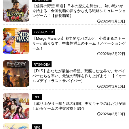
【信長の野望 覇道】日本の歴史を舞台に、熱い戦いが
今始まる！全国制覇の夢をかなえる戦略シミュレーショ
ンゲーム！【信長覇道】
2026年3月13日
パズル/クイズ
【Merge Mansion】魅力的なパズルと、心温まるストー
リーが織りなす、中毒性満点のホームリノベーションゲ
ーム！
2026年2月22日
RTS/MOBA
【DLS】あなたが最後の希望。荒廃した世界で、サバイ
バーたちを率い、最強の部隊を作り上げよう！【ドゥー
ムズデイ：ラストサバイバー】
2026年2月16日
RPG
【成り上がり～華と武の戦国】美女キャラのはだけが愉
しめるゲームの序盤攻略と紹介
2026年2月10日
RPG