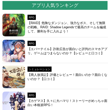
アプリ人気ランキング
RPG
【RAID】危険なダンジョン、強力なボス、そして無限
の戦略。RAID: Shadow Legendsで最高のチームを編成
して、勝利を手に入れよう！
RPG
【エバーテイル】詐欺広告が面白いと評判のスマホアプ
リ。ゲームはつまらないのか？【レビューと口コミ】
シミュレーション
【商人放浪‪記】評価とレビュー！面白いのか？面白くな
いのか？【口コミ】
RPG
【カゲマス】久々に大ハマり！ストーリーがめっちゃ面
白い本格派RPG！