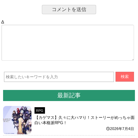
Δ
検索
最新記事
RPG
【カゲマス】久々に大ハマり！ストーリーがめっちゃ面
白い本格派RPG！
2026年7月4日