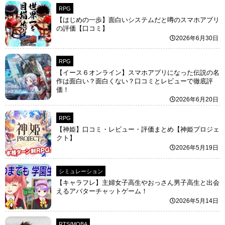
RPG
【はじめの一歩】面白いシステムだと噂のスマホアプリ
の評価【口コミ】
2026年6月30日
RPG
【イース６オンライン】スマホアプリになった伝説の名
作は面白い？面白くない？口コミとレビューで徹底評
価！
2026年6月20日
RPG
【神姫】口コミ・レビュー・評価まとめ【神姫プロジェ
クト】
2026年5月19日
シミュレーション
【キャラフレ】主婦女子高生やおっさん男子高生と出会
えるアバターチャットゲーム！
2026年5月14日
RTS/MOBA