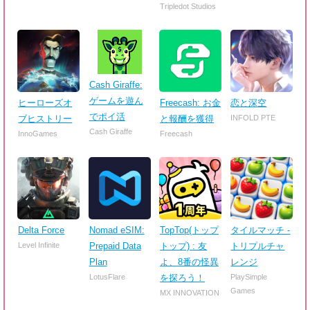
Tripledot Studios
Cash Giraffe:
ゲームを遊ん
ヒーローズオ
Freecash: お金
恋と深空
でポイ活
ブヒストリー
と報酬を獲得
INFOLD PTE
Cash Giraffe
InnoGames
Freecash
Delta Force
Nomad eSIM:
TopTop(トップ
タイルマッチ -
Level Infinite
Prepaid Data
トップ) : 友
トリプルチャ
Plan
よ、8番の怪異
レンジ
LotusFlare
を探ろう！
PlaySimple
Games
MX INNOVATION