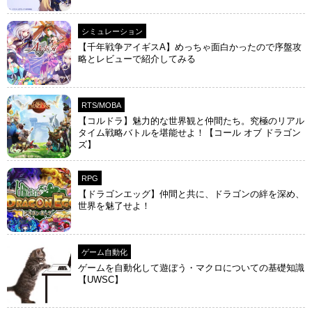
シミュレーション
【千年戦争アイギスA】めっちゃ面白かったので序盤攻
略とレビューで紹介してみる
RTS/MOBA
【コルドラ】魅力的な世界観と仲間たち。究極のリアル
タイム戦略バトルを堪能せよ！【コール オブ ドラゴン
ズ】
RPG
【ドラゴンエッグ】仲間と共に、ドラゴンの絆を深め、
世界を魅了せよ！
ゲーム自動化
ゲームを自動化して遊ぼう・マクロについての基礎知識
【UWSC】