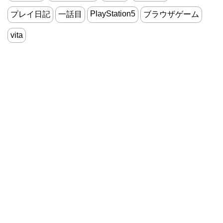
PlayStation5
プレイ日記
一話目
ブラウザゲーム
vita