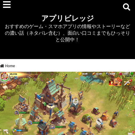
RPG
アプリビレッジ
マジカミ
おすすめのゲーム・スマホアプリの情報やストーリーなど
デタリキZ
の濃い話（ネタバレ含む）、面白い口コミまでもひっそり
アナザーエデン
と公開中！
プリンセスコネクト
EQエミュ
このファン（このすば）
Home
RTS/MOBA
アクション
シミュレーション
牧場婚活
DEAD OR ALIVE XVV
パズル/クイズ
ノベル