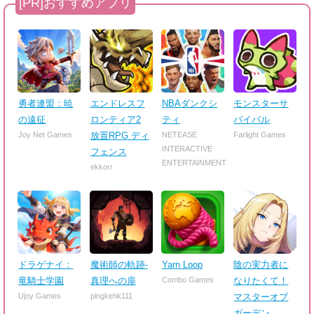
勇者連盟：暁
エンドレスフ
NBAダンクシ
モンスターサ
の遠征
ロンティア2
ティ
バイバル
Joy Net Games
放置RPG ディ
NETEASE
Farlight Games
INTERACTIVE
フェンス
ENTERTAINMENT
ekkorr
ドラゲナイ：
魔術師の軌跡-
Yarn Loop
陰の実力者に
竜騎士学園
真理への扉
Combo Games
なりたくて！
Ujoy Games
pingkehk111
マスターオブ
ガーデン