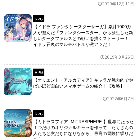
2020年12月11日
RPG
【イドラ ファンタシースターサーガ】累計1000万
人が遊んだ「ファンタシースター」から派生した新
しいダークファルスとの戦いを描くストーリー！
イドラ召喚のマルチバトルが激アツだ！
2019年8月26日
RPG
【オリエント・アルカディア】キャラが魅力的でや
ばいほど面白いスマホゲームの紹介！【攻略】
2022年6月7日
RPG
【ミトラスフィア -MITRASPHERE-】世界にたった
１つだけのオリジナルキャラを作って、たくさんの
人たちと友だちになりながら、最高の冒険に繰りだ